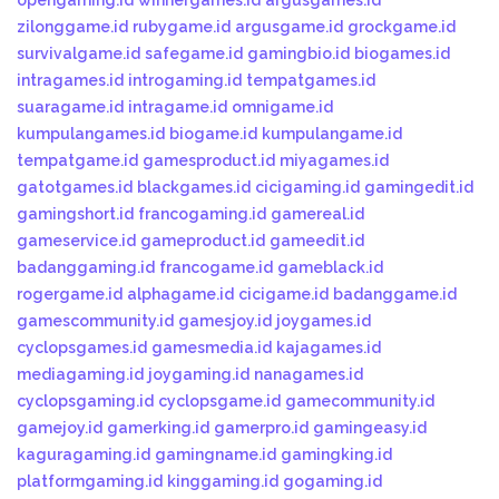
opengaming.id
winnergames.id
argusgames.id
zilonggame.id
rubygame.id
argusgame.id
grockgame.id
survivalgame.id
safegame.id
gamingbio.id
biogames.id
intragames.id
introgaming.id
tempatgames.id
suaragame.id
intragame.id
omnigame.id
kumpulangames.id
biogame.id
kumpulangame.id
tempatgame.id
gamesproduct.id
miyagames.id
gatotgames.id
blackgames.id
cicigaming.id
gamingedit.id
gamingshort.id
francogaming.id
gamereal.id
gameservice.id
gameproduct.id
gameedit.id
badanggaming.id
francogame.id
gameblack.id
rogergame.id
alphagame.id
cicigame.id
badanggame.id
gamescommunity.id
gamesjoy.id
joygames.id
cyclopsgames.id
gamesmedia.id
kajagames.id
mediagaming.id
joygaming.id
nanagames.id
cyclopsgaming.id
cyclopsgame.id
gamecommunity.id
gamejoy.id
gamerking.id
gamerpro.id
gamingeasy.id
kaguragaming.id
gamingname.id
gamingking.id
platformgaming.id
kinggaming.id
gogaming.id