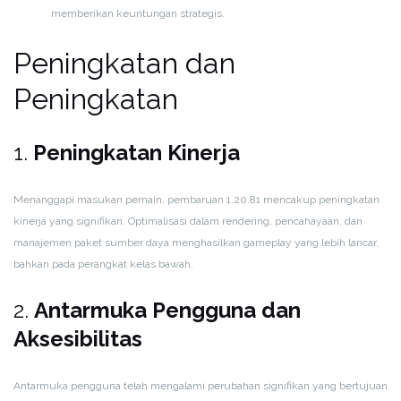
memberikan keuntungan strategis.
Peningkatan dan
Peningkatan
1.
Peningkatan Kinerja
Menanggapi masukan pemain, pembaruan 1.20.81 mencakup peningkatan
kinerja yang signifikan. Optimalisasi dalam rendering, pencahayaan, dan
manajemen paket sumber daya menghasilkan gameplay yang lebih lancar,
bahkan pada perangkat kelas bawah.
2.
Antarmuka Pengguna dan
Aksesibilitas
Antarmuka pengguna telah mengalami perubahan signifikan yang bertujuan