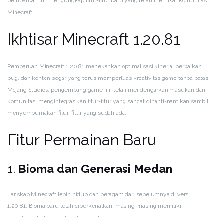
pembaruan ini, mengungkap fitur-fitur baru yang telah memikat komunitas
Minecraft.
Ikhtisar Minecraft 1.20.81
Pembaruan Minecraft 1.20.81 menekankan optimalisasi kinerja, perbaikan
bug, dan konten segar yang terus memperluas kreativitas game tanpa batas.
Mojang Studios, pengembang game ini, telah mendengarkan masukan dari
komunitas, mengintegrasikan fitur-fitur yang sangat dinanti-nantikan sambil
menyempurnakan fitur-fitur yang sudah ada.
Fitur Permainan Baru
1.
Bioma dan Generasi Medan
Lanskap Minecraft lebih hidup dan beragam dari sebelumnya di versi
1.20.81. Bioma baru telah diperkenalkan, masing-masing memiliki