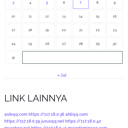
3
4
5
6
7
8
9
10
11
12
13
14
15
16
17
18
19
20
21
22
23
24
25
26
27
28
29
30
31
« Jul
LINK LAINNYA
asikqq.com
https://117.18.0.36
ahliqq.com
https://117.18.0.39
jurusqq.net
https://117.18.0.42