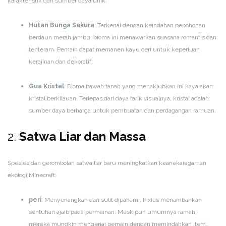
karakteristik dan sumber daya unik:
Hutan Bunga Sakura
: Terkenal dengan keindahan pepohonan
berdaun merah jambu, bioma ini menawarkan suasana romantis dan
tenteram. Pemain dapat memanen kayu ceri untuk keperluan
kerajinan dan dekoratif.
Gua Kristal
: Bioma bawah tanah yang menakjubkan ini kaya akan
kristal berkilauan. Terlepas dari daya tarik visualnya, kristal adalah
sumber daya berharga untuk pembuatan dan perdagangan ramuan.
2.
Satwa Liar dan Massa
Spesies dan gerombolan satwa liar baru meningkatkan keanekaragaman
ekologi Minecraft:
peri
: Menyenangkan dan sulit dipahami, Pixies menambahkan
sentuhan ajaib pada permainan. Meskipun umumnya ramah,
mereka mungkin mengerjai pemain dengan memindahkan item.