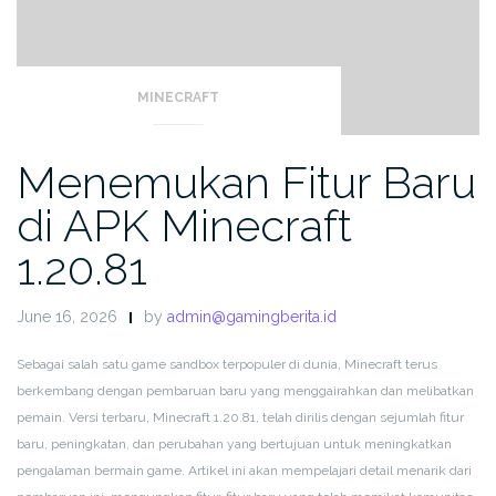
MINECRAFT
Menemukan Fitur Baru
di APK Minecraft
1.20.81
June 16, 2026
by
admin@gamingberita.id
Sebagai salah satu game sandbox terpopuler di dunia, Minecraft terus
berkembang dengan pembaruan baru yang menggairahkan dan melibatkan
pemain. Versi terbaru, Minecraft 1.20.81, telah dirilis dengan sejumlah fitur
baru, peningkatan, dan perubahan yang bertujuan untuk meningkatkan
pengalaman bermain game. Artikel ini akan mempelajari detail menarik dari