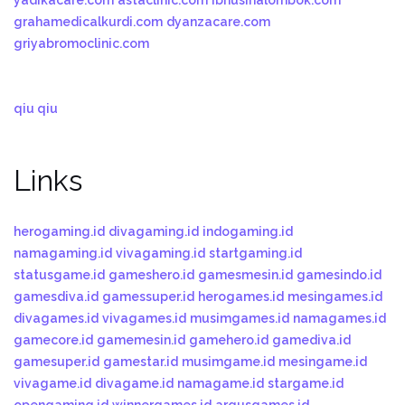
yadikacare.com
astaclinic.com
ibnusinalombok.com
grahamedicalkurdi.com
dyanzacare.com
griyabromoclinic.com
qiu qiu
Links
herogaming.id
divagaming.id
indogaming.id
namagaming.id
vivagaming.id
startgaming.id
statusgame.id
gameshero.id
gamesmesin.id
gamesindo.id
gamesdiva.id
gamessuper.id
herogames.id
mesingames.id
divagames.id
vivagames.id
musimgames.id
namagames.id
gamecore.id
gamemesin.id
gamehero.id
gamediva.id
gamesuper.id
gamestar.id
musimgame.id
mesingame.id
vivagame.id
divagame.id
namagame.id
stargame.id