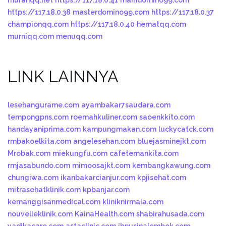
murahqq.net
https://117.18.0.41
maindomino99.com
https://117.18.0.38
masterdomino99.com
https://117.18.0.37
championqq.com
https://117.18.0.40
hematqq.com
murniqq.com
menuqq.com
LINK LAINNYA
lesehangurame.com
ayambakar7saudara.com
tempongpns.com
roemahkuliner.com
saoenkkito.com
handayaniprima.com
kampungmakan.com
luckycatck.com
rmbakoelkita.com
angelesehan.com
bluejasminejkt.com
Mrobak.com
miekungfu.com
cafetemankita.com
rmjasabundo.com
mimoosajkt.com
kembangkawung.com
chungiwa.com
ikanbakarcianjur.com
kpjisehat.com
mitrasehatklinik.com
kpbanjar.com
kemanggisanmedical.com
kliniknirmala.com
nouvelleklinik.com
KainaHealth.com
shabirahusada.com