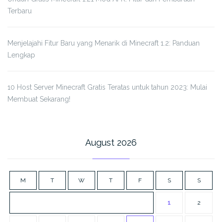
Terbaru
Menjelajahi Fitur Baru yang Menarik di Minecraft 1.2: Panduan
Lengkap
10 Host Server Minecraft Gratis Teratas untuk tahun 2023: Mulai
Membuat Sekarang!
August 2026
M
T
W
T
F
S
S
1
2