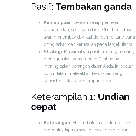
Pasif:
Tembakan ganda
Kemampuan
: Setelah setiap pemeran
keterampilan, serangan dasar Clint berikutnya
akan menembak dua kali dengan rentang yang
ditingkatkan dan kerusakan pada target utama.
Strategi
: Maksimalkan pasif ini dengan sering
menggunakan kemampuan Clint untuk
meningkatkan serangan dasar Anda. Ini adalah
kunci dalam meletakkan kerusakan yang
konsisten selama pertempuran kecil.
Keterampilan 1:
Undian
cepat
Keterangan
: Menembak lima peluru di area
berbentuk kipas, masing-masing berurusan