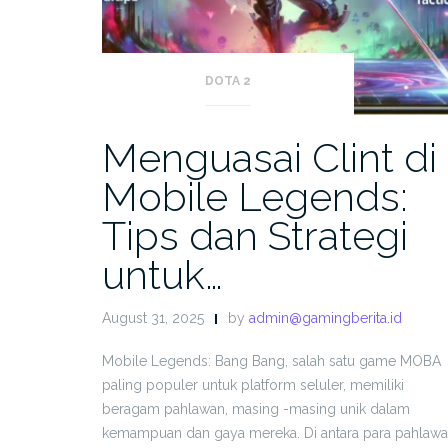
DOTA 2
Menguasai Clint di
Mobile Legends:
Tips dan Strategi
untuk…
August 31, 2025
by
admin@gamingberita.id
Mobile Legends: Bang Bang, salah satu game MOBA
paling populer untuk platform seluler, memiliki
beragam pahlawan, masing -masing unik dalam
kemampuan dan gaya mereka. Di antara para pahlaw