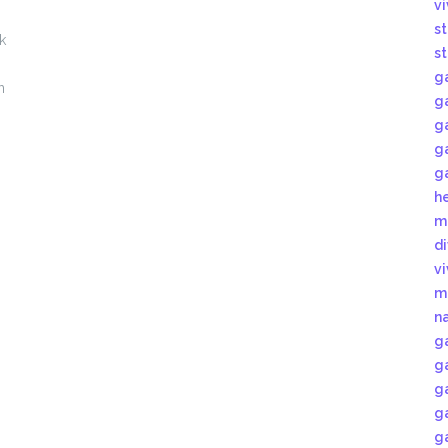
v
s
k
s
g
n
g
g
g
g
h
m
d
v
m
n
g
g
g
g
g