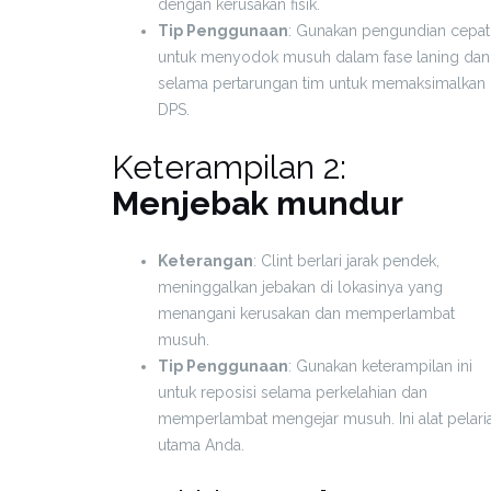
dengan kerusakan fisik.
Tip Penggunaan
: Gunakan pengundian cepat
untuk menyodok musuh dalam fase laning dan
selama pertarungan tim untuk memaksimalkan
DPS.
Keterampilan 2:
Menjebak mundur
Keterangan
: Clint berlari jarak pendek,
meninggalkan jebakan di lokasinya yang
menangani kerusakan dan memperlambat
musuh.
Tip Penggunaan
: Gunakan keterampilan ini
untuk reposisi selama perkelahian dan
memperlambat mengejar musuh. Ini alat pelari
utama Anda.