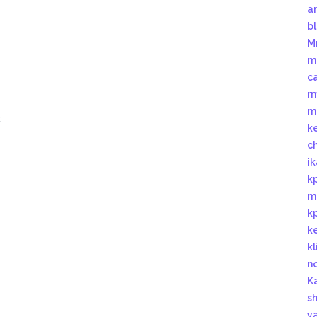
a
b
M
m
c
r
m
k
k
c
i
k
m
k
k
k
n
K
s
y