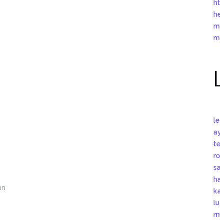
ht
h
m
m
l
a
t
r
s
h
an
k
l
r