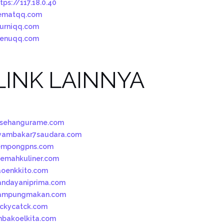
tps://117.18.0.40
ematqq.com
urniqq.com
enuqq.com
LINK LAINNYA
esehangurame.com
yambakar7saudara.com
empongpns.com
oemahkuliner.com
aoenkkito.com
andayaniprima.com
ampungmakan.com
uckycatck.com
mbakoelkita.com