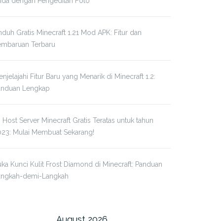
nda dengan Pengeditan Foto
duh Gratis Minecraft 1.21 Mod APK: Fitur dan
embaruan Terbaru
njelajahi Fitur Baru yang Menarik di Minecraft 1.2:
anduan Lengkap
 Host Server Minecraft Gratis Teratas untuk tahun
023: Mulai Membuat Sekarang!
ka Kunci Kulit Frost Diamond di Minecraft: Panduan
angkah-demi-Langkah
August 2026