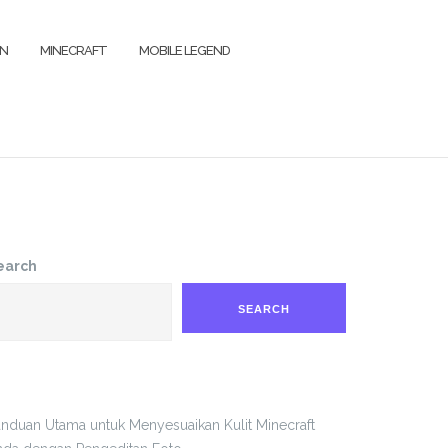
IN
MINECRAFT
MOBILE LEGEND
earch
SEARCH
nduan Utama untuk Menyesuaikan Kulit Minecraft