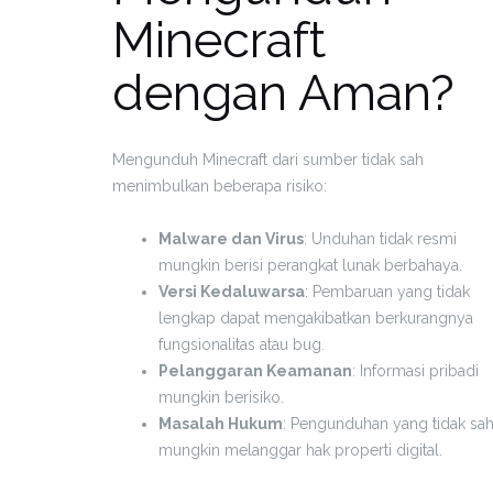
Minecraft
dengan Aman?
Mengunduh Minecraft dari sumber tidak sah
menimbulkan beberapa risiko:
Malware dan Virus
: Unduhan tidak resmi
mungkin berisi perangkat lunak berbahaya.
Versi Kedaluwarsa
: Pembaruan yang tidak
lengkap dapat mengakibatkan berkurangnya
fungsionalitas atau bug.
Pelanggaran Keamanan
: Informasi pribadi
mungkin berisiko.
Masalah Hukum
: Pengunduhan yang tidak sa
mungkin melanggar hak properti digital.