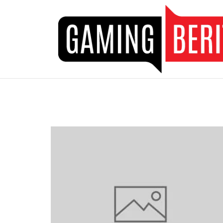
Skip
to
content