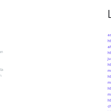
a
ht
a
an
ht
j
ht
ta
m
n
ht
m
ht
m
ht
c