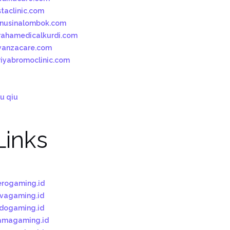
staclinic.com
bnusinalombok.com
rahamedicalkurdi.com
yanzacare.com
riyabromoclinic.com
u qiu
Links
erogaming.id
ivagaming.id
ndogaming.id
amagaming.id