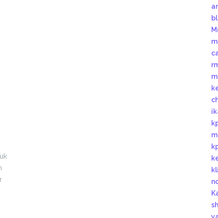
a
b
M
m
c
r
m
k
c
i
k
m
k
uk
k
n
k
r
n
K
s
y