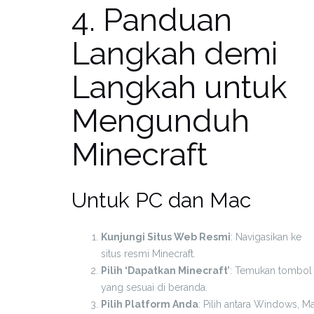
4. Panduan
Langkah demi
Langkah untuk
Mengunduh
Minecraft
Untuk PC dan Mac
Kunjungi Situs Web Resmi
: Navigasikan ke
situs resmi Minecraft.
Pilih ‘Dapatkan Minecraft’
: Temukan tombol
yang sesuai di beranda.
Pilih Platform Anda
: Pilih antara Windows, M