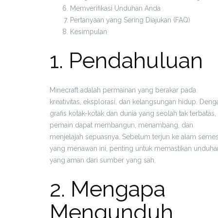
Memverifikasi Unduhan Anda
Pertanyaan yang Sering Diajukan (FAQ)
Kesimpulan
1. Pendahuluan
Minecraft adalah permainan yang berakar pada
kreativitas, eksplorasi, dan kelangsungan hidup. Deng
grafis kotak-kotak dan dunia yang seolah tak terbatas,
pemain dapat membangun, menambang, dan
menjelajah sepuasnya. Sebelum terjun ke alam semes
yang menawan ini, penting untuk memastikan unduha
yang aman dari sumber yang sah.
2. Mengapa
Mengunduh