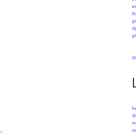
a
i
g
d
g
qi
h
d
i
n
ac,