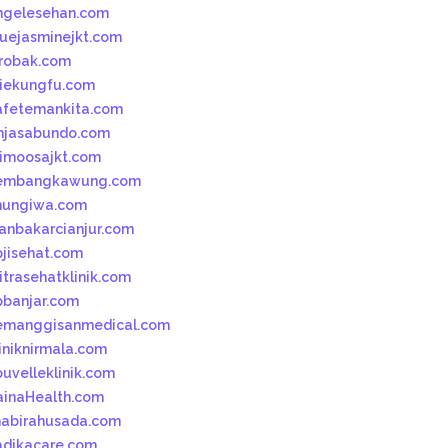
ngelesehan.com
luejasminejkt.com
robak.com
iekungfu.com
afetemankita.com
mjasabundo.com
imoosajkt.com
embangkawung.com
hungiwa.com
kanbakarcianjur.com
pjisehat.com
itrasehatklinik.com
pbanjar.com
emanggisanmedical.com
liniknirmala.com
ouvelleklinik.com
ainaHealth.com
habirahusada.com
adikacare.com