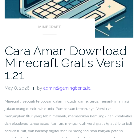
MINECRAFT
Cara Aman Download
Minecraft Gratis Versi
1.21
May 8, 2026
by
admin@gamingberita.id
Minecraft, sebuah terobosan dalam industri game, terus menarik imajinasi
jutaan orang di seluruh dunia. Pembaruan terbarunya, Versi 1.21,
menjanjikan fitur yang lebih menarik, memastikan kemungkinan kreativitas
dan eksplorasi tanpa batas. Namun, mengunduh versi gratis (gratis) bisa jadi
sedikit rumit, dan lanskap digital saat ini menghadirkan banyak potensi