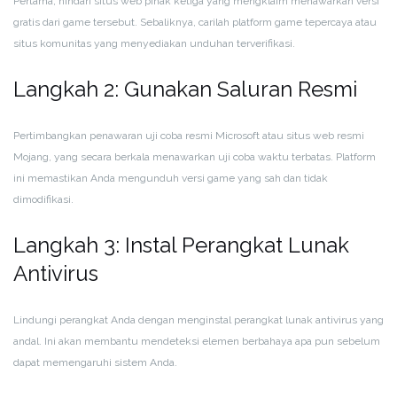
Pertama, hindari situs web pihak ketiga yang mengklaim menawarkan versi
gratis dari game tersebut. Sebaliknya, carilah platform game tepercaya atau
situs komunitas yang menyediakan unduhan terverifikasi.
Langkah 2: Gunakan Saluran Resmi
Pertimbangkan penawaran uji coba resmi Microsoft atau situs web resmi
Mojang, yang secara berkala menawarkan uji coba waktu terbatas. Platform
ini memastikan Anda mengunduh versi game yang sah dan tidak
dimodifikasi.
Langkah 3: Instal Perangkat Lunak
Antivirus
Lindungi perangkat Anda dengan menginstal perangkat lunak antivirus yang
andal. Ini akan membantu mendeteksi elemen berbahaya apa pun sebelum
dapat memengaruhi sistem Anda.