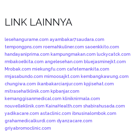
LINK LAINNYA
lesehangurame.com
ayambakar7saudara.com
tempongpns.com
roemahkuliner.com
saoenkkito.com
handayaniprima.com
kampungmakan.com
luckycatck.com
rmbakoelkita.com
angelesehan.com
bluejasminejkt.com
Mrobak.com
miekungfu.com
cafetemankita.com
rmjasabundo.com
mimoosajkt.com
kembangkawung.com
chungiwa.com
ikanbakarcianjur.com
kpjisehat.com
mitrasehatklinik.com
kpbanjar.com
kemanggisanmedical.com
kliniknirmala.com
nouvelleklinik.com
KainaHealth.com
shabirahusada.com
yadikacare.com
astaclinic.com
ibnusinalombok.com
grahamedicalkurdi.com
dyanzacare.com
griyabromoclinic.com