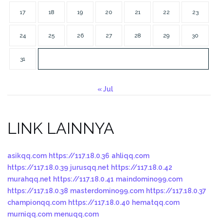
17
18
19
20
21
22
23
24
25
26
27
28
29
30
31
« Jul
LINK LAINNYA
asikqq.com
https://117.18.0.36
ahliqq.com
https://117.18.0.39
jurusqq.net
https://117.18.0.42
murahqq.net
https://117.18.0.41
maindomino99.com
https://117.18.0.38
masterdomino99.com
https://117.18.0.37
championqq.com
https://117.18.0.40
hematqq.com
murniqq.com
menuqq.com