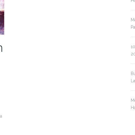
P
Me
P
n
10
2
Bu
L
Me
Ha
na