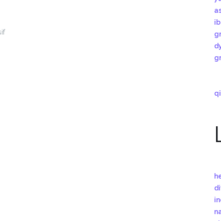
a
i
if
g
n
d
g
qi
h
d
i
n