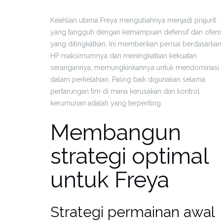
Keahlian utama Freya mengubahnya menjadi prajurit
yang tangguh dengan kemampuan defensif dan ofens
yang ditingkatkan. Ini memberikan perisai berdasarka
HP maksimumnya dan meningkatkan kekuatan
serangannya, memungkinkannya untuk mendominasi
dalam perkelahian. Paling baik digunakan selama
pertarungan tim di mana kerusakan dan kontrol
kerumunan adalah yang terpenting.
Membangun
strategi optimal
untuk Freya
Strategi permainan awal