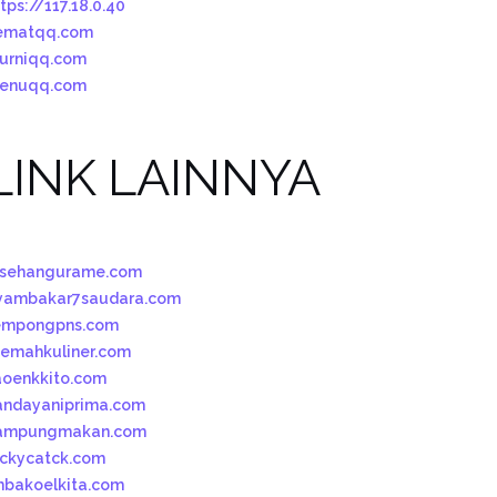
tps://117.18.0.40
ematqq.com
urniqq.com
enuqq.com
LINK LAINNYA
esehangurame.com
yambakar7saudara.com
empongpns.com
oemahkuliner.com
aoenkkito.com
andayaniprima.com
ampungmakan.com
uckycatck.com
mbakoelkita.com