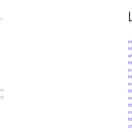
n
a
ht
a
ht
j
ht
m
a.
ht
ya
m
ht
m
ht
c