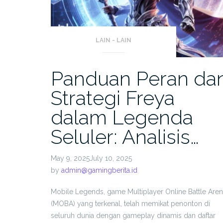
LAIN - LAIN
Panduan Peran da
Strategi Freya
dalam Legenda
Seluler: Analisis…
May 9, 2025July 10, 2025
by
admin@gamingberita.id
Mobile Legends, game Multiplayer Online Battle Are
(MOBA) yang terkenal, telah memikat penonton di
seluruh dunia dengan gameplay dinamis dan daftar