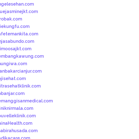
ngelesehan.com
luejasminejkt.com
robak.com
iekungfu.com
afetemankita.com
mjasabundo.com
imoosajkt.com
embangkawung.com
hungiwa.com
kanbakarcianjur.com
pjisehat.com
itrasehatklinik.com
pbanjar.com
emanggisanmedical.com
liniknirmala.com
ouvelleklinik.com
ainaHealth.com
habirahusada.com
adikacare.com