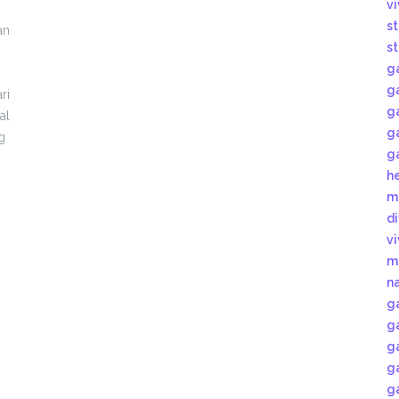
v
s
an
s
g
g
ri
g
al
g
g
g
h
m
d
v
m
n
g
g
g
g
g