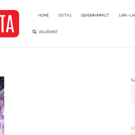
SEARCH
HOME
DOTA 2
GENSHIN IMPACT
LAIN – LA
VALORANT
S
Un