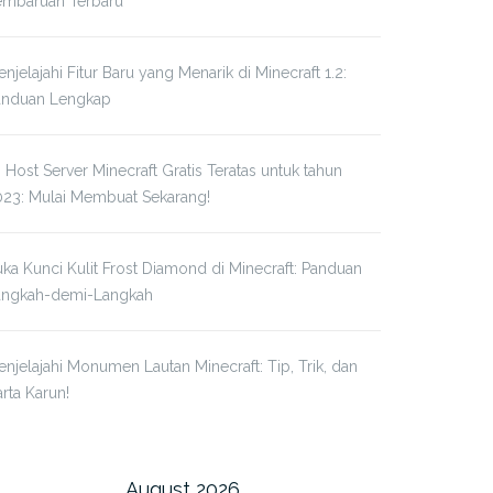
embaruan Terbaru
njelajahi Fitur Baru yang Menarik di Minecraft 1.2:
anduan Lengkap
 Host Server Minecraft Gratis Teratas untuk tahun
023: Mulai Membuat Sekarang!
ka Kunci Kulit Frost Diamond di Minecraft: Panduan
angkah-demi-Langkah
njelajahi Monumen Lautan Minecraft: Tip, Trik, dan
rta Karun!
August 2026