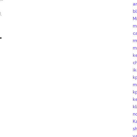
a
n
b
,
M
m
c
–
r
m
k
c
i
k
m
k
k
k
n
K
s
y