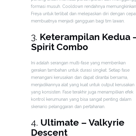
formasi musuh. Cooldown rendahnya memungkinka
Freya untuk terlibat dan melepaskan diri dengan cepat
membuatnya menjadi gangguan bagi tim lawan.
3.
Keterampilan Kedua 
Spirit Combo
Ini adalah serangan multi-fase yang memberikan
gerakan tambahan untuk durasi singkat. Setiap fase
menangani kerusakan dan dapat dirantai bersama,
menjadikannya alat yang kuat untuk output kerusakan
yang konsisten. Fase terakhir juga menampilkan efek
kontrol kerumunan yang bisa sangat penting dalam
skenario pelanggaran dan pertahanan.
4.
Ultimate – Valkyrie
Descent