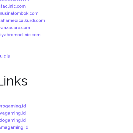
staclinic.com
bnusinalombok.com
rahamedicalkurdi.com
yanzacare.com
riyabromoclinic.com
u qiu
Links
erogaming.id
ivagaming.id
ndogaming.id
amagaming.id