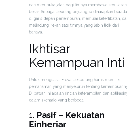
dan membuka jalan bagi timnya membawa kerusakan
besar. Sebagai seorang pejuang, ia diharapkan berada
di garis depan pertempuran, memulai keterlibatan, da
melindungi rekan satu timnya yang lebih licik dari
bahaya.
Ikhtisar
Kemampuan Inti
Untuk menguasai Freya, seseorang harus memiliki
pemahaman yang menyeluruh tentang kemampuanny
Di bawah ini adalah rincian keterampilan dan aplikasin
dalam skenario yang berbeda:
1.
Pasif – Kekuatan
Einherjar