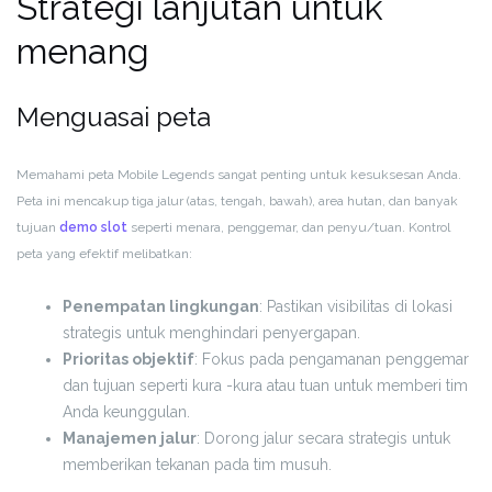
Strategi lanjutan untuk
menang
Menguasai peta
Memahami peta Mobile Legends sangat penting untuk kesuksesan Anda.
Peta ini mencakup tiga jalur (atas, tengah, bawah), area hutan, dan banyak
tujuan
demo slot
seperti menara, penggemar, dan penyu/tuan. Kontrol
peta yang efektif melibatkan:
Penempatan lingkungan
: Pastikan visibilitas di lokasi
strategis untuk menghindari penyergapan.
Prioritas objektif
: Fokus pada pengamanan penggemar
dan tujuan seperti kura -kura atau tuan untuk memberi tim
Anda keunggulan.
Manajemen jalur
: Dorong jalur secara strategis untuk
memberikan tekanan pada tim musuh.