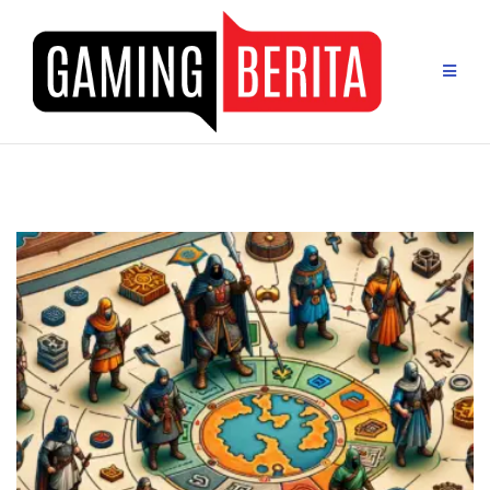
Skip
to
content