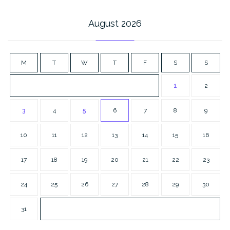
August 2026
M
T
W
T
F
S
S
1
2
3
4
5
6
7
8
9
10
11
12
13
14
15
16
17
18
19
20
21
22
23
24
25
26
27
28
29
30
31