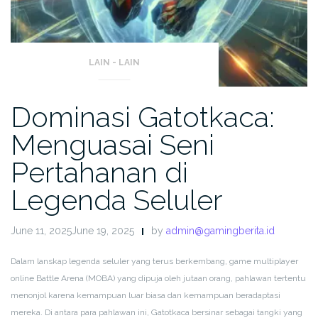
LAIN - LAIN
Dominasi Gatotkaca:
Menguasai Seni
Pertahanan di
Legenda Seluler
June 11, 2025June 19, 2025
by
admin@gamingberita.id
Dalam lanskap legenda seluler yang terus berkembang, game multiplayer
online Battle Arena (MOBA) yang dipuja oleh jutaan orang, pahlawan tertentu
menonjol karena kemampuan luar biasa dan kemampuan beradaptasi
mereka. Di antara para pahlawan ini, Gatotkaca bersinar sebagai tangki yang