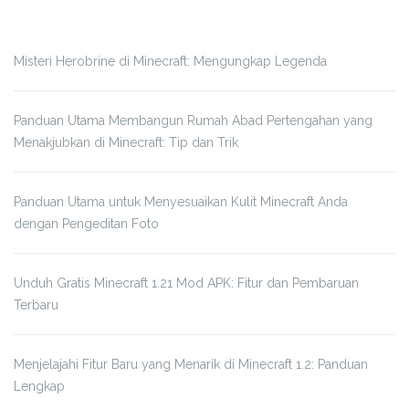
Misteri Herobrine di Minecraft: Mengungkap Legenda
Panduan Utama Membangun Rumah Abad Pertengahan yang
Menakjubkan di Minecraft: Tip dan Trik
Panduan Utama untuk Menyesuaikan Kulit Minecraft Anda
dengan Pengeditan Foto
Unduh Gratis Minecraft 1.21 Mod APK: Fitur dan Pembaruan
Terbaru
Menjelajahi Fitur Baru yang Menarik di Minecraft 1.2: Panduan
Lengkap