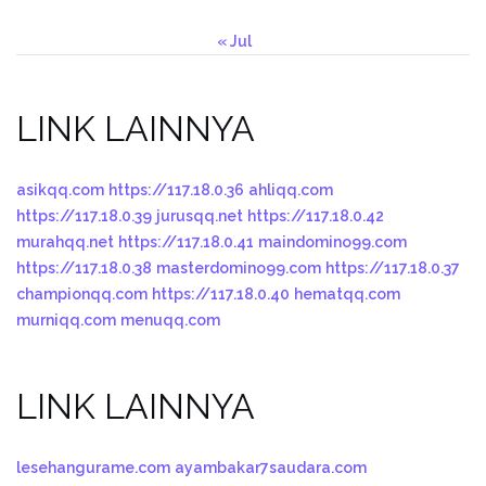
« Jul
LINK LAINNYA
asikqq.com
https://117.18.0.36
ahliqq.com
https://117.18.0.39
jurusqq.net
https://117.18.0.42
murahqq.net
https://117.18.0.41
maindomino99.com
https://117.18.0.38
masterdomino99.com
https://117.18.0.37
championqq.com
https://117.18.0.40
hematqq.com
murniqq.com
menuqq.com
LINK LAINNYA
lesehangurame.com
ayambakar7saudara.com