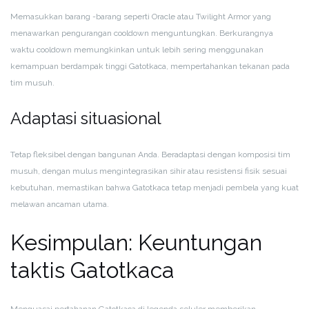
Memasukkan barang -barang seperti Oracle atau Twilight Armor yang
menawarkan pengurangan cooldown menguntungkan. Berkurangnya
waktu cooldown memungkinkan untuk lebih sering menggunakan
kemampuan berdampak tinggi Gatotkaca, mempertahankan tekanan pada
tim musuh.
Adaptasi situasional
Tetap fleksibel dengan bangunan Anda. Beradaptasi dengan komposisi tim
musuh, dengan mulus mengintegrasikan sihir atau resistensi fisik sesuai
kebutuhan, memastikan bahwa Gatotkaca tetap menjadi pembela yang kuat
melawan ancaman utama.
Kesimpulan: Keuntungan
taktis Gatotkaca