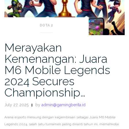
DOTA 2
Merayakan
Kemenangan: Juara
M6 Mobile Legends
2024 Secures
Championship…
July 27, 2025
by
admin@gamingberita.id
Arena esports meraung dengan kegembiraan sebagai Juara M6 Mobile
Legends 2024, salah satu turnamen paling dinanti tahun ini, memahkotai