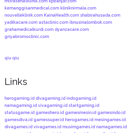
mitrasehatklinik.com
kpbanjar.com
kemanggisanmedical.com
kliniknirmala.com
nouvelleklinik.com
KainaHealth.com
shabirahusada.com
yadikacare.com
astaclinic.com
ibnusinalombok.com
grahamedicalkurdi.com
dyanzacare.com
griyabromoclinic.com
qiu qiu
Links
herogaming.id
divagaming.id
indogaming.id
namagaming.id
vivagaming.id
startgaming.id
statusgame.id
gameshero.id
gamesmesin.id
gamesindo.id
gamesdiva.id
gamessuper.id
herogames.id
mesingames.id
divagames.id
vivagames.id
musimgames.id
namagames.id