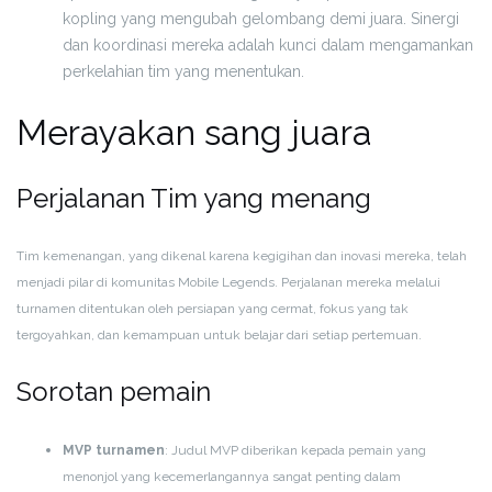
kopling yang mengubah gelombang demi juara. Sinergi
dan koordinasi mereka adalah kunci dalam mengamankan
perkelahian tim yang menentukan.
Merayakan sang juara
Perjalanan Tim yang menang
Tim kemenangan, yang dikenal karena kegigihan dan inovasi mereka, telah
menjadi pilar di komunitas Mobile Legends. Perjalanan mereka melalui
turnamen ditentukan oleh persiapan yang cermat, fokus yang tak
tergoyahkan, dan kemampuan untuk belajar dari setiap pertemuan.
Sorotan pemain
MVP turnamen
: Judul MVP diberikan kepada pemain yang
menonjol yang kecemerlangannya sangat penting dalam