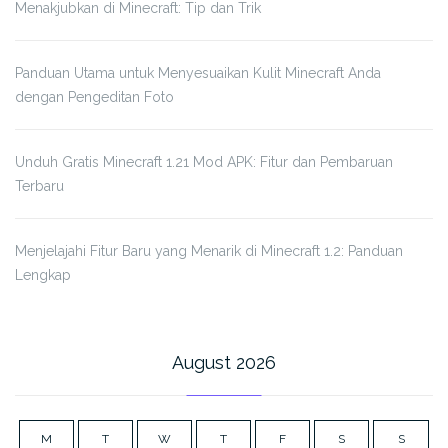
Menakjubkan di Minecraft: Tip dan Trik
Panduan Utama untuk Menyesuaikan Kulit Minecraft Anda
dengan Pengeditan Foto
Unduh Gratis Minecraft 1.21 Mod APK: Fitur dan Pembaruan
Terbaru
Menjelajahi Fitur Baru yang Menarik di Minecraft 1.2: Panduan
Lengkap
August 2026
M
T
W
T
F
S
S