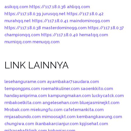
asikqq.com
https://117.18.0.36
ahliqq.com
https://117.18.0.39
jurusqq.net
https://117.18.0.42
murahqq.net
https://117.18.0.41
maindomino99.com
https://117.18.0.38
masterdomino99.com
https://117.18.0.37
championqq.com
https://117.18.0.40
hematqq.com
murniqq.com
menuqq.com
LINK LAINNYA
lesehangurame.com
ayambakar7saudara.com
tempongpns.com
roemahkuliner.com
saoenkkito.com
handayaniprima.com
kampungmakan.com
luckycatck.com
rmbakoelkita.com
angelesehan.com
bluejasminejkt.com
Mrobak.com
miekungfu.com
cafetemankita.com
rmjasabundo.com
mimoosajkt.com
kembangkawung.com
chungiwa.com
ikanbakarcianjur.com
kpjisehat.com
mitrasehatklinik.com
kpbanjar.com