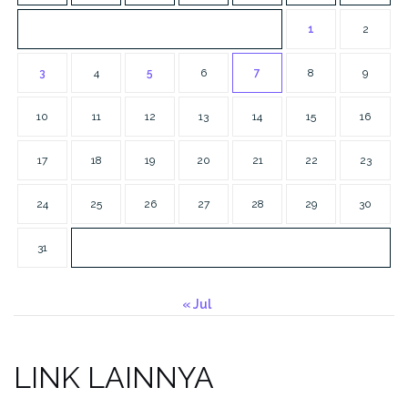
1
2
3
4
5
6
7
8
9
10
11
12
13
14
15
16
17
18
19
20
21
22
23
24
25
26
27
28
29
30
31
« Jul
LINK LAINNYA