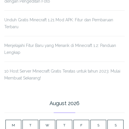
dengan Pengeditan Foto
Unduh Gratis Minecraft 1.21 Mod APK: Fitur dan Pembaruan
Terbaru
Menjelajahi Fitur Baru yang Menarik di Minecraft 1.2: Panduan
Lengkap
10 Host Server Minecraft Gratis Teratas untuk tahun 2023: Mulai
Membuat Sekarang!
August 2026
M
T
W
T
F
S
S