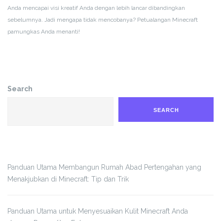
Anda mencapai visi kreatif Anda dengan lebih lancar dibandingkan
sebelumnya. Jadi mengapa tidak mencobanya? Petualangan Minecraft
pamungkas Anda menanti!
Search
SEARCH
Panduan Utama Membangun Rumah Abad Pertengahan yang
Menakjubkan di Minecraft: Tip dan Trik
Panduan Utama untuk Menyesuaikan Kulit Minecraft Anda