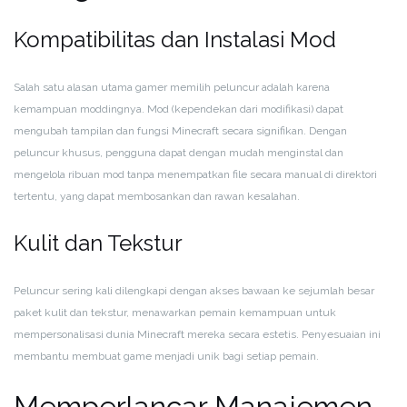
Kompatibilitas dan Instalasi Mod
Salah satu alasan utama gamer memilih peluncur adalah karena
kemampuan moddingnya. Mod (kependekan dari modifikasi) dapat
mengubah tampilan dan fungsi Minecraft secara signifikan. Dengan
peluncur khusus, pengguna dapat dengan mudah menginstal dan
mengelola ribuan mod tanpa menempatkan file secara manual di direktori
tertentu, yang dapat membosankan dan rawan kesalahan.
Kulit dan Tekstur
Peluncur sering kali dilengkapi dengan akses bawaan ke sejumlah besar
paket kulit dan tekstur, menawarkan pemain kemampuan untuk
mempersonalisasi dunia Minecraft mereka secara estetis. Penyesuaian ini
membantu membuat game menjadi unik bagi setiap pemain.
Memperlancar Manajemen