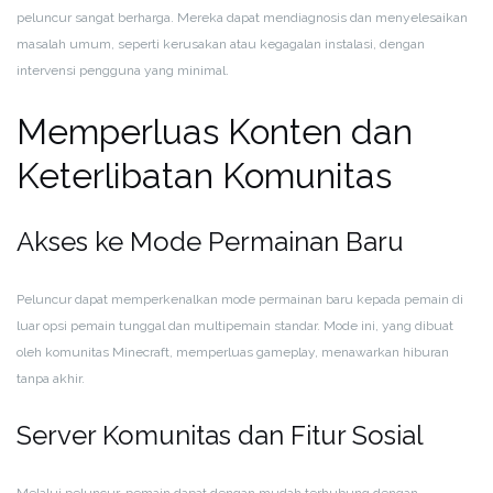
peluncur sangat berharga. Mereka dapat mendiagnosis dan menyelesaikan
masalah umum, seperti kerusakan atau kegagalan instalasi, dengan
intervensi pengguna yang minimal.
Memperluas Konten dan
Keterlibatan Komunitas
Akses ke Mode Permainan Baru
Peluncur dapat memperkenalkan mode permainan baru kepada pemain di
luar opsi pemain tunggal dan multipemain standar. Mode ini, yang dibuat
oleh komunitas Minecraft, memperluas gameplay, menawarkan hiburan
tanpa akhir.
Server Komunitas dan Fitur Sosial