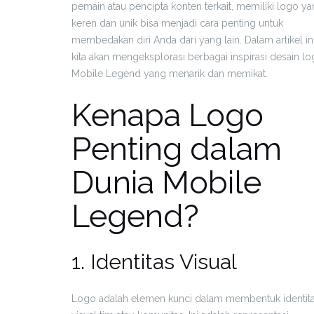
pemain atau pencipta konten terkait, memiliki logo y
keren dan unik bisa menjadi cara penting untuk
membedakan diri Anda dari yang lain. Dalam artikel ini
kita akan mengeksplorasi berbagai inspirasi desain l
Mobile Legend yang menarik dan memikat.
Kenapa Logo
Penting dalam
Dunia Mobile
Legend?
1. Identitas Visual
Logo adalah elemen kunci dalam membentuk identit