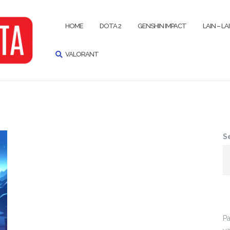
SEARCH
HOME
DOTA 2
GENSHIN IMPACT
LAIN – LA
VALORANT
S
P