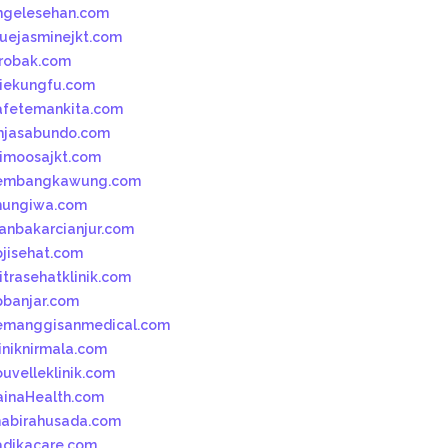
ngelesehan.com
luejasminejkt.com
robak.com
iekungfu.com
afetemankita.com
mjasabundo.com
imoosajkt.com
embangkawung.com
hungiwa.com
kanbakarcianjur.com
pjisehat.com
itrasehatklinik.com
pbanjar.com
emanggisanmedical.com
liniknirmala.com
ouvelleklinik.com
ainaHealth.com
habirahusada.com
adikacare.com