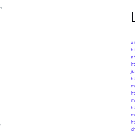
an
a
ht
a
ht
j
ht
m
ht
m
ht
m
ht
k
c