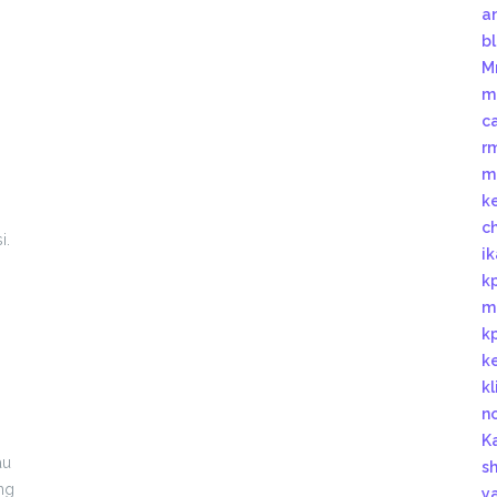
a
b
M
m
c
r
m
k
c
i.
i
k
m
k
k
k
n
K
au
s
ing
y