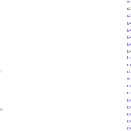
v
s
s
g
g
g
g
g
h
m
an
d
v
m
n
g
g
sa
g
g
g