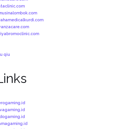
staclinic.com
bnusinalombok.com
rahamedicalkurdi.com
yanzacare.com
riyabromoclinic.com
u qiu
Links
erogaming.id
ivagaming.id
ndogaming.id
amagaming.id