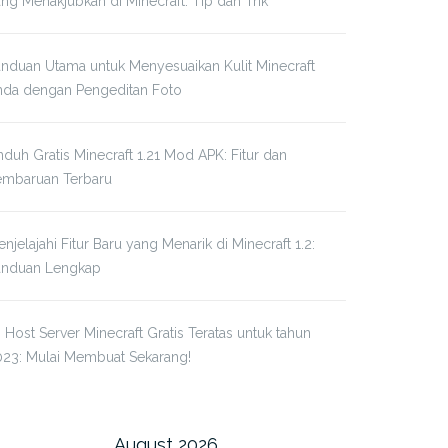
ng Menakjubkan di Minecraft: Tip dan Trik
nduan Utama untuk Menyesuaikan Kulit Minecraft
nda dengan Pengeditan Foto
duh Gratis Minecraft 1.21 Mod APK: Fitur dan
embaruan Terbaru
njelajahi Fitur Baru yang Menarik di Minecraft 1.2:
anduan Lengkap
 Host Server Minecraft Gratis Teratas untuk tahun
023: Mulai Membuat Sekarang!
August 2026