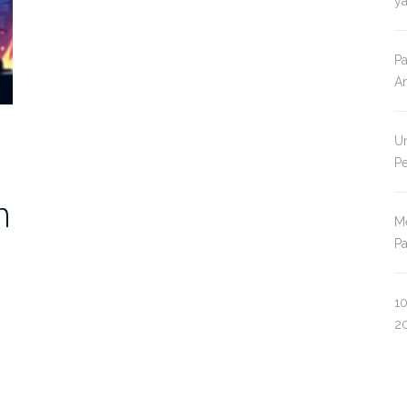
ya
Pa
A
Un
P
n
Me
P
10
2