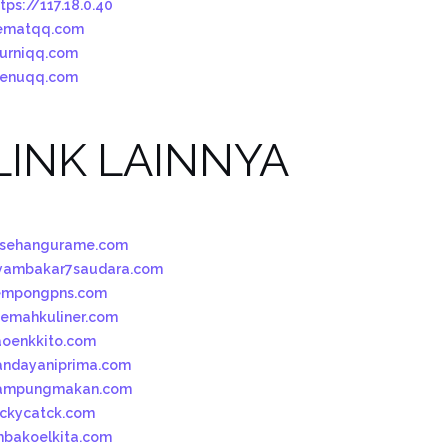
tps://117.18.0.40
ematqq.com
urniqq.com
enuqq.com
LINK LAINNYA
esehangurame.com
yambakar7saudara.com
empongpns.com
oemahkuliner.com
aoenkkito.com
andayaniprima.com
ampungmakan.com
uckycatck.com
mbakoelkita.com