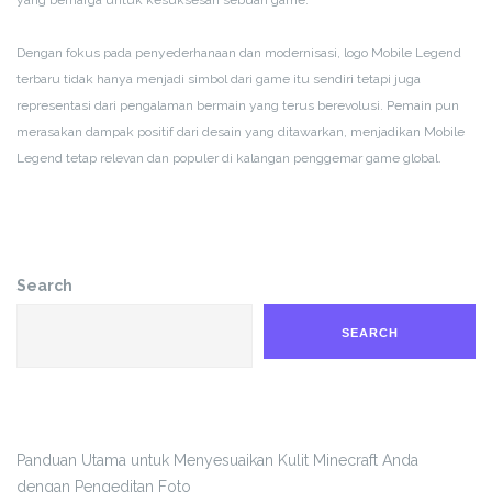
yang berharga untuk kesuksesan sebuah game.
Dengan fokus pada penyederhanaan dan modernisasi, logo Mobile Legend
terbaru tidak hanya menjadi simbol dari game itu sendiri tetapi juga
representasi dari pengalaman bermain yang terus berevolusi. Pemain pun
merasakan dampak positif dari desain yang ditawarkan, menjadikan Mobile
Legend tetap relevan dan populer di kalangan penggemar game global.
Search
SEARCH
Panduan Utama untuk Menyesuaikan Kulit Minecraft Anda
dengan Pengeditan Foto