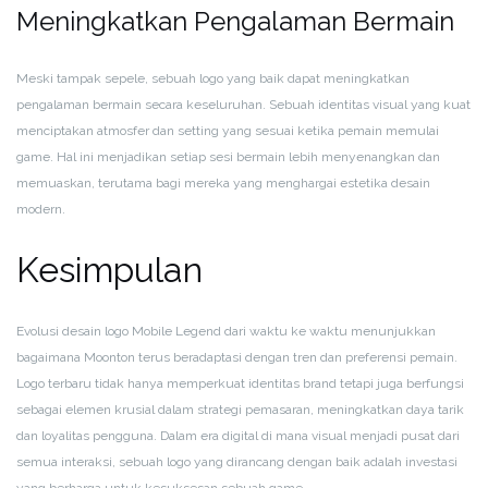
Meningkatkan Pengalaman Bermain
Meski tampak sepele, sebuah logo yang baik dapat meningkatkan
pengalaman bermain secara keseluruhan. Sebuah identitas visual yang kuat
menciptakan atmosfer dan setting yang sesuai ketika pemain memulai
game. Hal ini menjadikan setiap sesi bermain lebih menyenangkan dan
memuaskan, terutama bagi mereka yang menghargai estetika desain
modern.
Kesimpulan
Evolusi desain logo Mobile Legend dari waktu ke waktu menunjukkan
bagaimana Moonton terus beradaptasi dengan tren dan preferensi pemain.
Logo terbaru tidak hanya memperkuat identitas brand tetapi juga berfungsi
sebagai elemen krusial dalam strategi pemasaran, meningkatkan daya tarik
dan loyalitas pengguna. Dalam era digital di mana visual menjadi pusat dari
semua interaksi, sebuah logo yang dirancang dengan baik adalah investasi