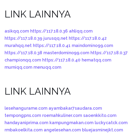
LINK LAINNYA
asikqq.com
https://117.18.0.36
ahliqq.com
https://117.18.0.39
jurusqq.net
https://117.18.0.42
murahqq.net
https://117.18.0.41
maindomino99.com
https://117.18.0.38
masterdomino99.com
https://117.18.0.37
championqq.com
https://117.18.0.40
hematqq.com
murniqq.com
menuqq.com
LINK LAINNYA
lesehangurame.com
ayambakar7saudara.com
tempongpns.com
roemahkuliner.com
saoenkkito.com
handayaniprima.com
kampungmakan.com
luckycatck.com
rmbakoelkita.com
angelesehan.com
bluejasminejkt.com