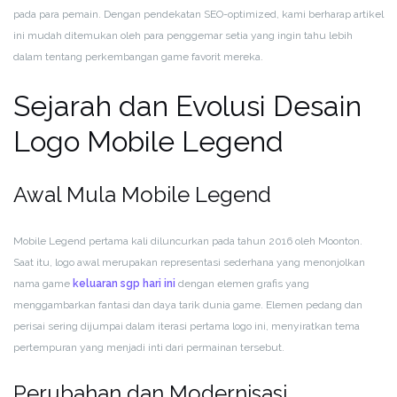
pada para pemain. Dengan pendekatan SEO-optimized, kami berharap artikel
ini mudah ditemukan oleh para penggemar setia yang ingin tahu lebih
dalam tentang perkembangan game favorit mereka.
Sejarah dan Evolusi Desain
Logo Mobile Legend
Awal Mula Mobile Legend
Mobile Legend pertama kali diluncurkan pada tahun 2016 oleh Moonton.
Saat itu, logo awal merupakan representasi sederhana yang menonjolkan
nama game
keluaran sgp hari ini
dengan elemen grafis yang
menggambarkan fantasi dan daya tarik dunia game. Elemen pedang dan
perisai sering dijumpai dalam iterasi pertama logo ini, menyiratkan tema
pertempuran yang menjadi inti dari permainan tersebut.
Perubahan dan Modernisasi