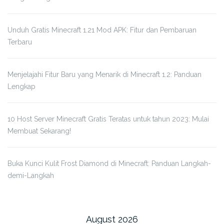
Unduh Gratis Minecraft 1.21 Mod APK: Fitur dan Pembaruan
Terbaru
Menjelajahi Fitur Baru yang Menarik di Minecraft 1.2: Panduan
Lengkap
10 Host Server Minecraft Gratis Teratas untuk tahun 2023: Mulai
Membuat Sekarang!
Buka Kunci Kulit Frost Diamond di Minecraft: Panduan Langkah-
demi-Langkah
August 2026