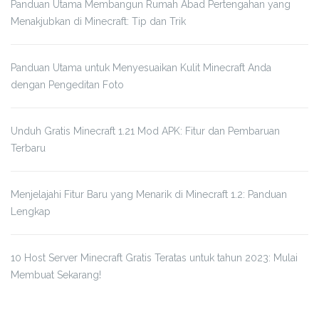
Panduan Utama Membangun Rumah Abad Pertengahan yang
Menakjubkan di Minecraft: Tip dan Trik
Panduan Utama untuk Menyesuaikan Kulit Minecraft Anda
dengan Pengeditan Foto
Unduh Gratis Minecraft 1.21 Mod APK: Fitur dan Pembaruan
Terbaru
Menjelajahi Fitur Baru yang Menarik di Minecraft 1.2: Panduan
Lengkap
10 Host Server Minecraft Gratis Teratas untuk tahun 2023: Mulai
Membuat Sekarang!