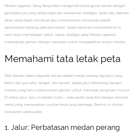
Mobile Legends: Bang Bang telah mengambil dunia game seluler dengan
gameplaynya yang serba cepat dan kedalaman strategis. Salah satu elemen
dasar yang dapat membuat atau memecahkan kecocokan adalah
pemahaman tentang peta permainan. Dalam panduan komprehensif ini,
kami akan mempelajari seluk -beluk strategis peta Mobile Legends,
melengkapi pemain dengan wawasan untuk mengalahkan lawan mereka.
Memahami tata letak peta
Peta standar dalam legenda seluler adalah medan perang tiga jalur yang
terdiri dari jalur atas, tengah, dan bawah. Setiap jalur dibentengi dengan
menara yang harus dihancurkan pemain untuk mencapai pangkalan musuh.
Di antara jalur -jalur ini adalah hutan – area padat yang diisi dengan monster
netral yang menawarkan sumber daya yang berharga. Berikut ini rincian
komponen utama peta:
1. Jalur: Perbatasan medan perang