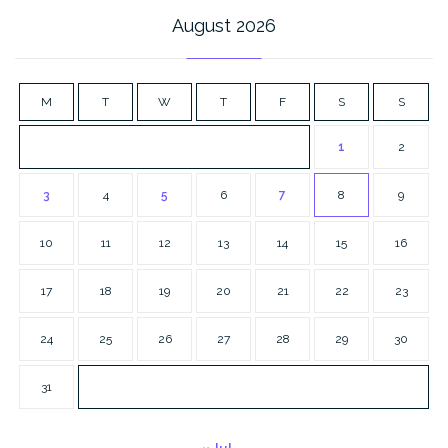
August 2026
M
T
W
T
F
S
S
1
2
3
4
5
6
7
8
9
10
11
12
13
14
15
16
17
18
19
20
21
22
23
24
25
26
27
28
29
30
31