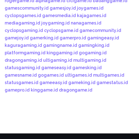
rogergame.id
alphagame.id
cicigame.id
badanggame.id
gamescommunity.id
gamesjoy.id
joygames.id
cyclopsgames.id
gamesmedia.id
kajagames.id
mediagaming.id
joygaming.id
nanagames.id
cyclopsgaming.id
cyclopsgame.id
gamecommunity.id
gamejoy.id
gamerking.id
gamerpro.id
gamingeasy.id
kaguragaming.id
gamingname.id
gamingking.id
platformgaming.id
kinggaming.id
gogaming.id
dragongaming.id
ultigaming.id
multigaming.id
statusgaming.id
gameseasy.id
gamesking.id
gamesname.id
gogames.id
ultigames.id
multigames.id
statusgames.id
gameeasy.id
gameking.id
gamestatus.id
gamepro.id
kinggame.id
dragongame.id