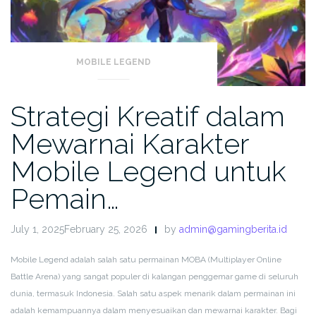
MOBILE LEGEND
Strategi Kreatif dalam
Mewarnai Karakter
Mobile Legend untuk
Pemain…
July 1, 2025February 25, 2026
by
admin@gamingberita.id
Mobile Legend adalah salah satu permainan MOBA (Multiplayer Online
Battle Arena) yang sangat populer di kalangan penggemar game di seluruh
dunia, termasuk Indonesia. Salah satu aspek menarik dalam permainan ini
adalah kemampuannya dalam menyesuaikan dan mewarnai karakter. Bagi