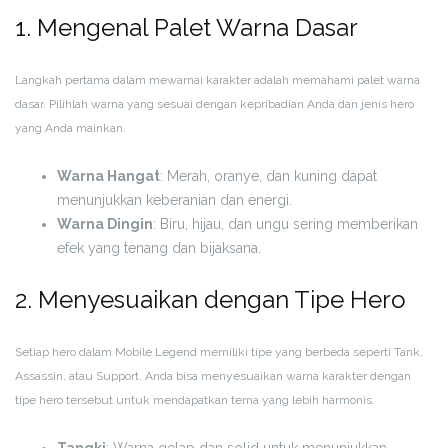
1. Mengenal Palet Warna Dasar
Langkah pertama dalam mewarnai karakter adalah memahami palet warna
dasar. Pilihlah warna yang sesuai dengan kepribadian Anda dan jenis hero
yang Anda mainkan.
Warna Hangat
: Merah, oranye, dan kuning dapat
menunjukkan keberanian dan energi.
Warna Dingin
: Biru, hijau, dan ungu sering memberikan
efek yang tenang dan bijaksana.
2. Menyesuaikan dengan Tipe Hero
Setiap hero dalam Mobile Legend memiliki tipe yang berbeda seperti Tank,
Assassin, atau Support. Anda bisa menyesuaikan warna karakter dengan
tipe hero tersebut untuk mendapatkan tema yang lebih harmonis.