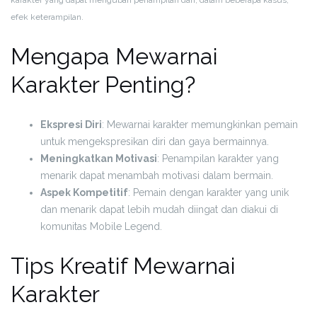
karakter yang dapat mengubah penampilan dan, dalam beberapa kasus,
efek keterampilan.
Mengapa Mewarnai
Karakter Penting?
Ekspresi Diri
: Mewarnai karakter memungkinkan pemain
untuk mengekspresikan diri dan gaya bermainnya.
Meningkatkan Motivasi
: Penampilan karakter yang
menarik dapat menambah motivasi dalam bermain.
Aspek Kompetitif
: Pemain dengan karakter yang unik
dan menarik dapat lebih mudah diingat dan diakui di
komunitas Mobile Legend.
Tips Kreatif Mewarnai
Karakter