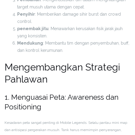
target musuh utama dengan cepat.
Penyihir
: Memberikan damage sihir burst dan crowd
control.
penembak jitu
: Menawarkan kerusakan fisik jarak jauh
yang konsisten.
Mendukung
: Membantu tim dengan penyembuhan, buff,
dan kontrol kerumunan.
Mengembangkan Strategi
Pahlawan
1. Menguasai Peta: Awareness dan
Positioning
Kesadaran peta sangat penting di Mobile Legends. Selalu pantau mini map
dan antisipasi pergerakan musuh. Tank harus memimpin penyerangan,