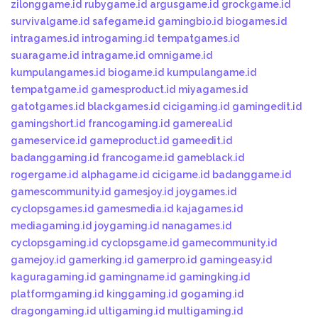
zilonggame.id
rubygame.id
argusgame.id
grockgame.id
survivalgame.id
safegame.id
gamingbio.id
biogames.id
intragames.id
introgaming.id
tempatgames.id
suaragame.id
intragame.id
omnigame.id
kumpulangames.id
biogame.id
kumpulangame.id
tempatgame.id
gamesproduct.id
miyagames.id
gatotgames.id
blackgames.id
cicigaming.id
gamingedit.id
gamingshort.id
francogaming.id
gamereal.id
gameservice.id
gameproduct.id
gameedit.id
badanggaming.id
francogame.id
gameblack.id
rogergame.id
alphagame.id
cicigame.id
badanggame.id
gamescommunity.id
gamesjoy.id
joygames.id
cyclopsgames.id
gamesmedia.id
kajagames.id
mediagaming.id
joygaming.id
nanagames.id
cyclopsgaming.id
cyclopsgame.id
gamecommunity.id
gamejoy.id
gamerking.id
gamerpro.id
gamingeasy.id
kaguragaming.id
gamingname.id
gamingking.id
platformgaming.id
kinggaming.id
gogaming.id
dragongaming.id
ultigaming.id
multigaming.id