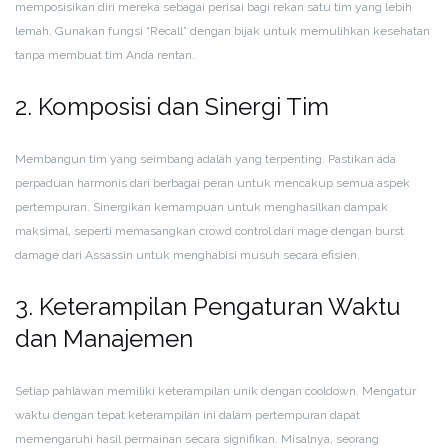
memposisikan diri mereka sebagai perisai bagi rekan satu tim yang lebih
lemah. Gunakan fungsi “Recall” dengan bijak untuk memulihkan kesehatan
tanpa membuat tim Anda rentan.
2. Komposisi dan Sinergi Tim
Membangun tim yang seimbang adalah yang terpenting. Pastikan ada
perpaduan harmonis dari berbagai peran untuk mencakup semua aspek
pertempuran. Sinergikan kemampuan untuk menghasilkan dampak
maksimal, seperti memasangkan crowd control dari mage dengan burst
damage dari Assassin untuk menghabisi musuh secara efisien.
3. Keterampilan Pengaturan Waktu
dan Manajemen
Setiap pahlawan memiliki keterampilan unik dengan cooldown. Mengatur
waktu dengan tepat keterampilan ini dalam pertempuran dapat
memengaruhi hasil permainan secara signifikan. Misalnya, seorang