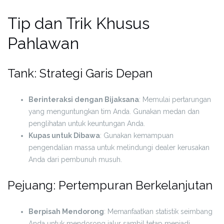
Tip dan Trik Khusus
Pahlawan
Tank: Strategi Garis Depan
Berinteraksi dengan Bijaksana
: Memulai pertarungan
yang menguntungkan tim Anda. Gunakan medan dan
penglihatan untuk keuntungan Anda.
Kupas untuk Dibawa
: Gunakan kemampuan
pengendalian massa untuk melindungi dealer kerusakan
Anda dari pembunuh musuh.
Pejuang: Pertempuran Berkelanjutan
Berpisah Mendorong
: Memanfaatkan statistik seimbang
Anda untuk mendorong jalur sambil tetap menjadi