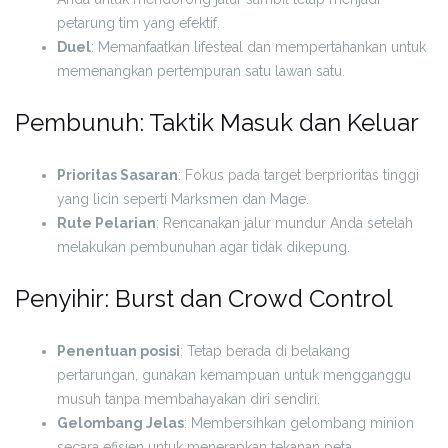
petarung tim yang efektif.
Duel
: Memanfaatkan lifesteal dan mempertahankan untuk
memenangkan pertempuran satu lawan satu.
Pembunuh: Taktik Masuk dan Keluar
Prioritas Sasaran
: Fokus pada target berprioritas tinggi
yang licin seperti Marksmen dan Mage.
Rute Pelarian
: Rencanakan jalur mundur Anda setelah
melakukan pembunuhan agar tidak dikepung.
Penyihir: Burst dan Crowd Control
Penentuan posisi
: Tetap berada di belakang
pertarungan, gunakan kemampuan untuk mengganggu
musuh tanpa membahayakan diri sendiri.
Gelombang Jelas
: Membersihkan gelombang minion
secara efisien untuk menerapkan tekanan peta.