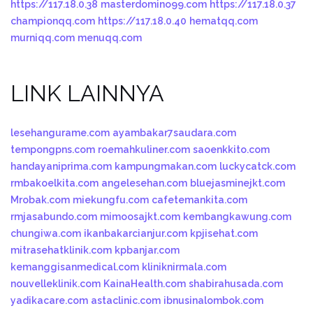
https://117.18.0.38
masterdomino99.com
https://117.18.0.37
championqq.com
https://117.18.0.40
hematqq.com
murniqq.com
menuqq.com
LINK LAINNYA
lesehangurame.com
ayambakar7saudara.com
tempongpns.com
roemahkuliner.com
saoenkkito.com
handayaniprima.com
kampungmakan.com
luckycatck.com
rmbakoelkita.com
angelesehan.com
bluejasminejkt.com
Mrobak.com
miekungfu.com
cafetemankita.com
rmjasabundo.com
mimoosajkt.com
kembangkawung.com
chungiwa.com
ikanbakarcianjur.com
kpjisehat.com
mitrasehatklinik.com
kpbanjar.com
kemanggisanmedical.com
kliniknirmala.com
nouvelleklinik.com
KainaHealth.com
shabirahusada.com
yadikacare.com
astaclinic.com
ibnusinalombok.com