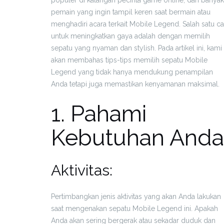
pemain yang ingin tampil keren saat bermain atau
menghadiri acara terkait Mobile Legend. Salah satu ca
untuk meningkatkan gaya adalah dengan memilih
sepatu yang nyaman dan stylish. Pada artikel ini, kami
akan membahas tips-tips memilih sepatu Mobile
Legend yang tidak hanya mendukung penampilan
Anda tetapi juga memastikan kenyamanan maksimal.
1. Pahami
Kebutuhan Anda
Aktivitas:
Pertimbangkan jenis aktivitas yang akan Anda lakukan
saat mengenakan sepatu Mobile Legend ini. Apakah
Anda akan sering bergerak atau sekadar duduk dan