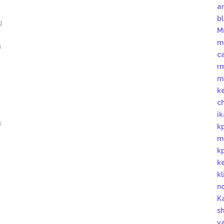
a
b
g
M
m
u
c
r
m
k
c
i
k
k
m
k
k
k
n
K
s
y