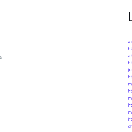
a
ht
a
a
ht
j
ht
m
ht
m
ht
m
ht
c