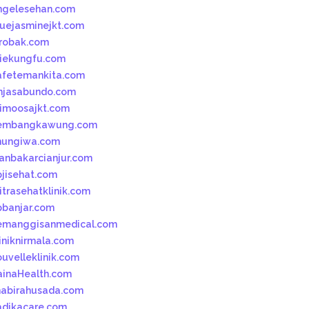
ngelesehan.com
luejasminejkt.com
robak.com
iekungfu.com
afetemankita.com
mjasabundo.com
imoosajkt.com
embangkawung.com
hungiwa.com
kanbakarcianjur.com
pjisehat.com
itrasehatklinik.com
pbanjar.com
emanggisanmedical.com
liniknirmala.com
ouvelleklinik.com
ainaHealth.com
habirahusada.com
adikacare.com