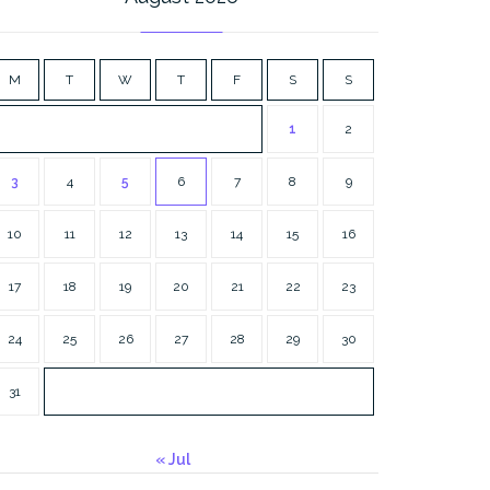
M
T
W
T
F
S
S
1
2
3
4
5
6
7
8
9
10
11
12
13
14
15
16
17
18
19
20
21
22
23
24
25
26
27
28
29
30
31
« Jul