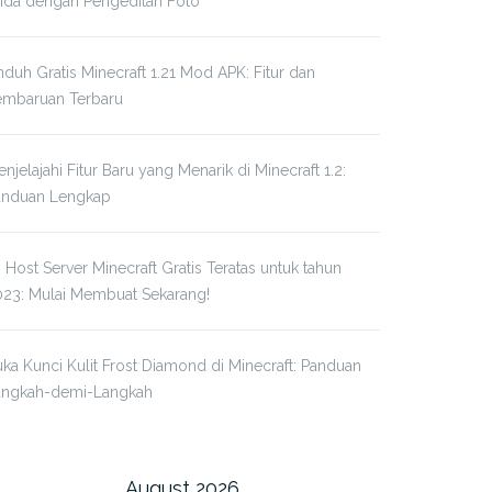
nda dengan Pengeditan Foto
duh Gratis Minecraft 1.21 Mod APK: Fitur dan
embaruan Terbaru
njelajahi Fitur Baru yang Menarik di Minecraft 1.2:
anduan Lengkap
 Host Server Minecraft Gratis Teratas untuk tahun
023: Mulai Membuat Sekarang!
ka Kunci Kulit Frost Diamond di Minecraft: Panduan
angkah-demi-Langkah
August 2026