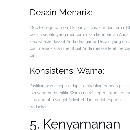
Desain Menarik:
Mobile Legend memiliki banyak karakter dan tema. Pil
desain sepatu yang mencerminkan kepribadian Anda
atau karakter favorit Anda dari game. Desain yang unik
dan menarik akan membuat Anda merasa lebih perca
diri.
Konsistensi Warna:
Pastikan warna sepatu dapat dipadukan dengan pakai
lain yang Anda miliki. Warna netral seperti hitam, putih
atau abu-abu sangat fleksibel dan mudah dipadu-
padankan.
5. Kenyamanan