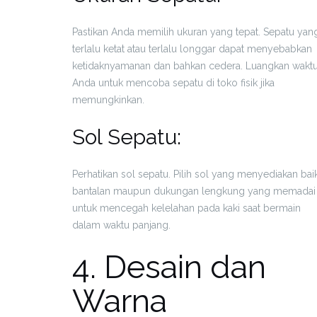
Pastikan Anda memilih ukuran yang tepat. Sepatu yan
terlalu ketat atau terlalu longgar dapat menyebabkan
ketidaknyamanan dan bahkan cedera. Luangkan wakt
Anda untuk mencoba sepatu di toko fisik jika
memungkinkan.
Sol Sepatu:
Perhatikan sol sepatu. Pilih sol yang menyediakan bai
bantalan maupun dukungan lengkung yang memadai
untuk mencegah kelelahan pada kaki saat bermain
dalam waktu panjang.
4. Desain dan
Warna