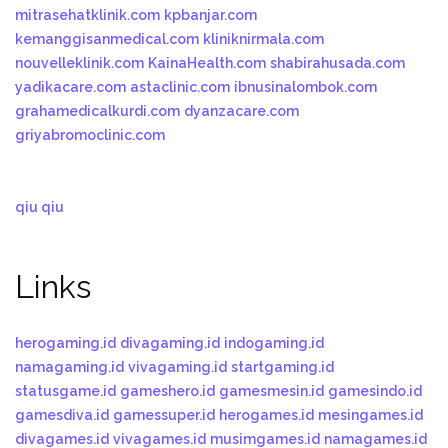
mitrasehatklinik.com
kpbanjar.com
kemanggisanmedical.com
kliniknirmala.com
nouvelleklinik.com
KainaHealth.com
shabirahusada.com
yadikacare.com
astaclinic.com
ibnusinalombok.com
grahamedicalkurdi.com
dyanzacare.com
griyabromoclinic.com
qiu qiu
Links
herogaming.id
divagaming.id
indogaming.id
namagaming.id
vivagaming.id
startgaming.id
statusgame.id
gameshero.id
gamesmesin.id
gamesindo.id
gamesdiva.id
gamessuper.id
herogames.id
mesingames.id
divagames.id
vivagames.id
musimgames.id
namagames.id