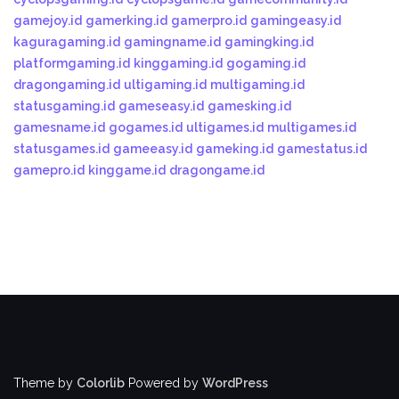
gamejoy.id
gamerking.id
gamerpro.id
gamingeasy.id
kaguragaming.id
gamingname.id
gamingking.id
platformgaming.id
kinggaming.id
gogaming.id
dragongaming.id
ultigaming.id
multigaming.id
statusgaming.id
gameseasy.id
gamesking.id
gamesname.id
gogames.id
ultigames.id
multigames.id
statusgames.id
gameeasy.id
gameking.id
gamestatus.id
gamepro.id
kinggame.id
dragongame.id
Theme by
Colorlib
Powered by
WordPress