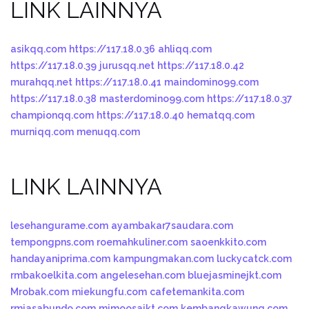
LINK LAINNYA
asikqq.com
https://117.18.0.36
ahliqq.com
https://117.18.0.39
jurusqq.net
https://117.18.0.42
murahqq.net
https://117.18.0.41
maindomino99.com
https://117.18.0.38
masterdomino99.com
https://117.18.0.37
championqq.com
https://117.18.0.40
hematqq.com
murniqq.com
menuqq.com
LINK LAINNYA
lesehangurame.com
ayambakar7saudara.com
tempongpns.com
roemahkuliner.com
saoenkkito.com
handayaniprima.com
kampungmakan.com
luckycatck.com
rmbakoelkita.com
angelesehan.com
bluejasminejkt.com
Mrobak.com
miekungfu.com
cafetemankita.com
rmjasabundo.com
mimoosajkt.com
kembangkawung.com