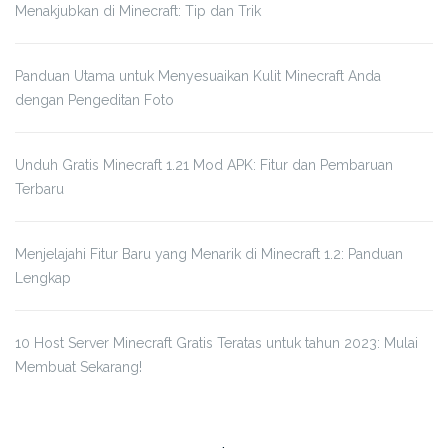
Menakjubkan di Minecraft: Tip dan Trik
Panduan Utama untuk Menyesuaikan Kulit Minecraft Anda
dengan Pengeditan Foto
Unduh Gratis Minecraft 1.21 Mod APK: Fitur dan Pembaruan
Terbaru
Menjelajahi Fitur Baru yang Menarik di Minecraft 1.2: Panduan
Lengkap
10 Host Server Minecraft Gratis Teratas untuk tahun 2023: Mulai
Membuat Sekarang!