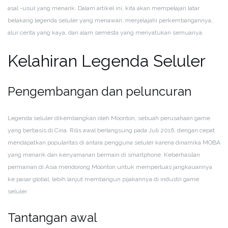
asal -usul yang menarik. Dalam artikel ini, kita akan mempelajari latar
belakang legenda seluler yang menawan, menjelajahi perkembangannya,
alur cerita yang kaya, dan alam semesta yang menyatukan semuanya.
Kelahiran Legenda Seluler
Pengembangan dan peluncuran
Legenda seluler dikembangkan oleh Moonton, sebuah perusahaan game
yang berbasis di Cina. Rilis awal berlangsung pada Juli 2016, dengan cepat
mendapatkan popularitas di antara pengguna seluler karena dinamika MOBA
yang menarik dan kenyamanan bermain di smartphone. Keberhasilan
permainan di Asia mendorong Moonton untuk memperluas jangkauannya
ke pasar global, lebih lanjut membangun pijakannya di industri game
seluler.
Tantangan awal