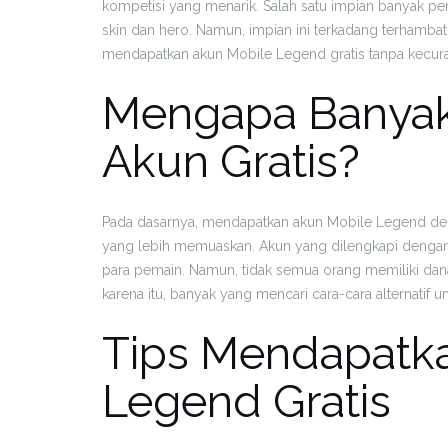
kompetisi yang menarik. Salah satu impian banyak p
skin dan hero. Namun, impian ini terkadang terhambat o
mendapatkan akun Mobile Legend gratis tanpa kecur
Mengapa Banyak
Akun Gratis?
Pada dasarnya, mendapatkan akun Mobile Legend d
yang lebih memuaskan. Akun yang dilengkapi dengan s
para pemain. Namun, tidak semua orang memiliki da
karena itu, banyak yang mencari cara-cara alternatif 
Tips Mendapatk
Legend Gratis