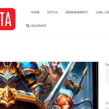
SEARCH
HOME
DOTA 2
GENSHIN IMPACT
LAIN – LA
VALORANT
S
Me