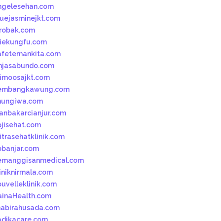
ngelesehan.com
luejasminejkt.com
robak.com
iekungfu.com
afetemankita.com
mjasabundo.com
imoosajkt.com
embangkawung.com
hungiwa.com
kanbakarcianjur.com
pjisehat.com
itrasehatklinik.com
pbanjar.com
emanggisanmedical.com
liniknirmala.com
ouvelleklinik.com
ainaHealth.com
habirahusada.com
adikacare.com