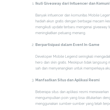
Ikuti Giveaway dari Influencer dan Komun
Banyak influencer dan komunitas Mobile Leg
hadiah akun gratis dengan berbagai macam keu
mengikuti update terbaru mengenai giveaway te
meningkatkan peluang menang.
Berpartisipasi dalam Event In-Game
Developer Mobile Legend seringkali mengadak
hero dan skin gratis. Meskipun tidak langsung 
sah dan menyenangkan untuk memperkaya akun
Manfaatkan Situs dan Aplikasi Resmi
Beberapa situs dan aplikasi resmi menawarka
mengumpulkan poin yang bisa ditukarkan denga
menggunakan sumber-sumber yang telah terpe