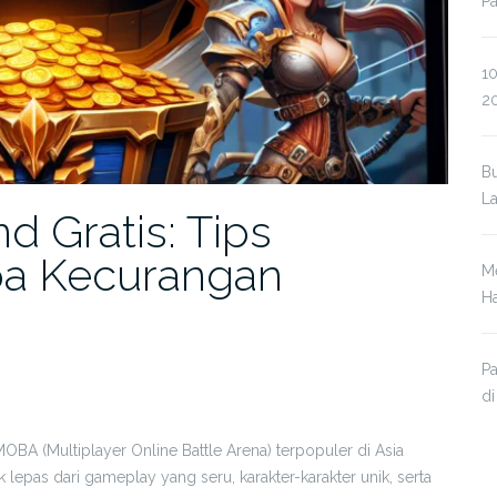
P
10
2
Bu
L
 Gratis: Tips
a Kecurangan
Me
Ha
P
di
BA (Multiplayer Online Battle Arena) terpopuler di Asia
 lepas dari gameplay yang seru, karakter-karakter unik, serta