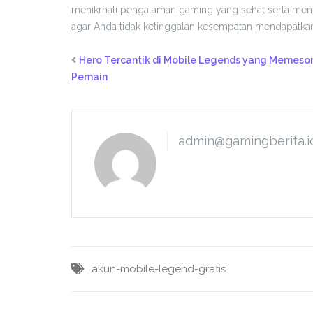
menikmati pengalaman gaming yang sehat serta meny
agar Anda tidak ketinggalan kesempatan mendapatkan
Hero Tercantik di Mobile Legends yang Memeso
Pemain
admin@gamingberita.i
akun-mobile-legend-gratis