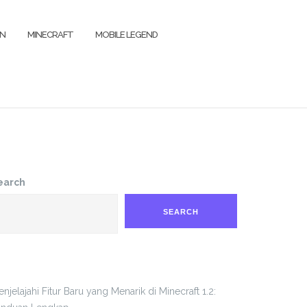
IN
MINECRAFT
MOBILE LEGEND
earch
SEARCH
njelajahi Fitur Baru yang Menarik di Minecraft 1.2: