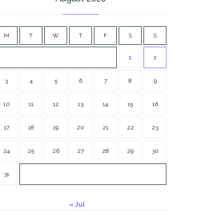
M
T
W
T
F
S
S
1
2
3
4
5
6
7
8
9
10
11
12
13
14
15
16
17
18
19
20
21
22
23
24
25
26
27
28
29
30
31
« Jul