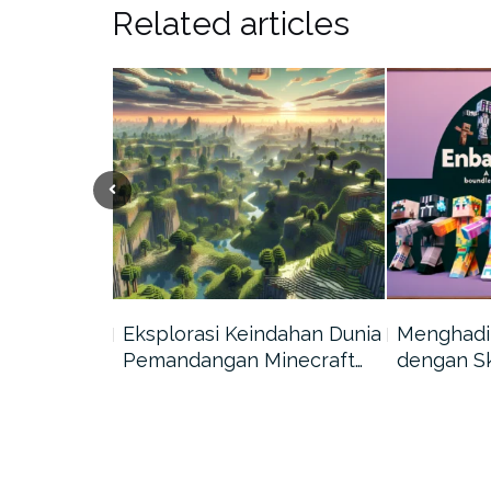
Related articles
raft: Cara
Eksplorasi Keindahan Dunia
Menghadir
k…
Pemandangan Minecraft…
dengan Sk