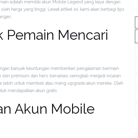
emain adalah memiliki akun Mobile Legend yang kaya dengan
leh harga yang tinggi. Lewat artikel ini, kami akan berbagi tips
angan.
 Pemain Mencari
engan banyak keuntungan memberikan pengalaman bermain
kin premium dan hero bervariasi seringkali menjadi incaran
na lebih untuk membeli atau meng-upgrade akun mereka. Oleh
untuk mendapatkan akun gratis.
an Akun Mobile