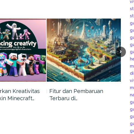
v
s
s
g
g
g
g
g
h
m
d
v
m
kan Kreativitas
Fitur dan Pembaruan
Men
n
in Minecraft…
Terbaru di…
Mine
g
g
g
g
g