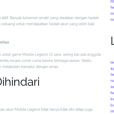
ht
h
m
 aktif. Banyak turnamen amatir yang diadakan dengan hadiah
m
ga peluang untuk mendapatkan hadiah akun yang lebih baik
nitas
 untuk game Mobile Legend. Di sana, sering kali ada anggota
reka secara cuma-cuma karena berbagai alasan. Selalu
l
k melakukan transaksi dengan aman.
a
t
ihindari
r
s
h
k
l
 akun Mobile Legend tidak hanya tidak etis tetapi juga
r