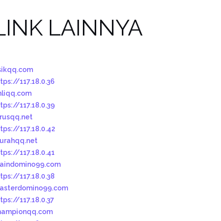
LINK LAINNYA
sikqq.com
tps://117.18.0.36
hliqq.com
tps://117.18.0.39
urusqq.net
tps://117.18.0.42
urahqq.net
tps://117.18.0.41
aindomino99.com
tps://117.18.0.38
asterdomino99.com
tps://117.18.0.37
hampionqq.com