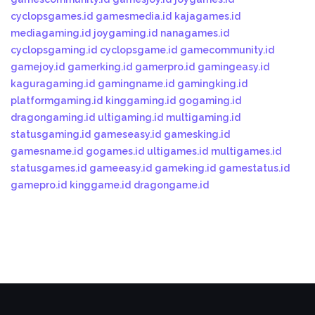
cyclopsgames.id
gamesmedia.id
kajagames.id
mediagaming.id
joygaming.id
nanagames.id
cyclopsgaming.id
cyclopsgame.id
gamecommunity.id
gamejoy.id
gamerking.id
gamerpro.id
gamingeasy.id
kaguragaming.id
gamingname.id
gamingking.id
platformgaming.id
kinggaming.id
gogaming.id
dragongaming.id
ultigaming.id
multigaming.id
statusgaming.id
gameseasy.id
gamesking.id
gamesname.id
gogames.id
ultigames.id
multigames.id
statusgames.id
gameeasy.id
gameking.id
gamestatus.id
gamepro.id
kinggame.id
dragongame.id