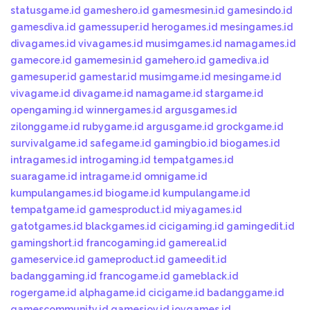
statusgame.id
gameshero.id
gamesmesin.id
gamesindo.id
gamesdiva.id
gamessuper.id
herogames.id
mesingames.id
divagames.id
vivagames.id
musimgames.id
namagames.id
gamecore.id
gamemesin.id
gamehero.id
gamediva.id
gamesuper.id
gamestar.id
musimgame.id
mesingame.id
vivagame.id
divagame.id
namagame.id
stargame.id
opengaming.id
winnergames.id
argusgames.id
zilonggame.id
rubygame.id
argusgame.id
grockgame.id
survivalgame.id
safegame.id
gamingbio.id
biogames.id
intragames.id
introgaming.id
tempatgames.id
suaragame.id
intragame.id
omnigame.id
kumpulangames.id
biogame.id
kumpulangame.id
tempatgame.id
gamesproduct.id
miyagames.id
gatotgames.id
blackgames.id
cicigaming.id
gamingedit.id
gamingshort.id
francogaming.id
gamereal.id
gameservice.id
gameproduct.id
gameedit.id
badanggaming.id
francogame.id
gameblack.id
rogergame.id
alphagame.id
cicigame.id
badanggame.id
gamescommunity.id
gamesjoy.id
joygames.id