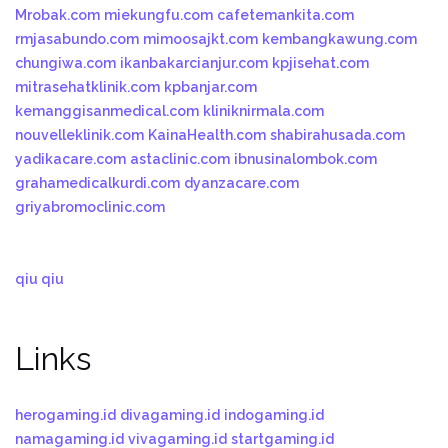
Mrobak.com
miekungfu.com
cafetemankita.com
rmjasabundo.com
mimoosajkt.com
kembangkawung.com
chungiwa.com
ikanbakarcianjur.com
kpjisehat.com
mitrasehatklinik.com
kpbanjar.com
kemanggisanmedical.com
kliniknirmala.com
nouvelleklinik.com
KainaHealth.com
shabirahusada.com
yadikacare.com
astaclinic.com
ibnusinalombok.com
grahamedicalkurdi.com
dyanzacare.com
griyabromoclinic.com
qiu qiu
Links
herogaming.id
divagaming.id
indogaming.id
namagaming.id
vivagaming.id
startgaming.id