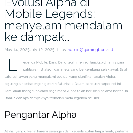
Evolusi Alpha di
Mobile Legends:
menyelam mendalam
ke dampak…
May 14, 2025July 12, 2025
by
admin@gamingberita.id
L
egenda Mobile: Bang Bang telah menjadi lanskap dinamis para
pahlawan, strategi, dan meta yang berkembang sejak awal. Salah
satu pahlawan yang mengalami evolusi yang signifikan adalah Alpha,
pejuang sintetis dengan getaran futuristik. Dalam panduan terperinci ini,
kami akan mengeksplorasi bagaimana Alpha telah berubah selama bertahun
-tahun dan apa dampaknya terhadap meta legenda seluler.
Pengantar Alpha
Alpha, yang dikenal karena serangan dan keberlanjutan tanpa henti, pertama