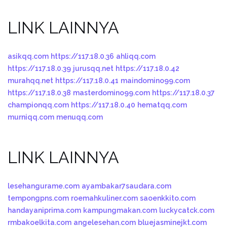
LINK LAINNYA
asikqq.com
https://117.18.0.36
ahliqq.com
https://117.18.0.39
jurusqq.net
https://117.18.0.42
murahqq.net
https://117.18.0.41
maindomino99.com
https://117.18.0.38
masterdomino99.com
https://117.18.0.37
championqq.com
https://117.18.0.40
hematqq.com
murniqq.com
menuqq.com
LINK LAINNYA
lesehangurame.com
ayambakar7saudara.com
tempongpns.com
roemahkuliner.com
saoenkkito.com
handayaniprima.com
kampungmakan.com
luckycatck.com
rmbakoelkita.com
angelesehan.com
bluejasminejkt.com