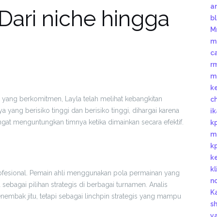
a
Dari niche hingga
b
M
m
c
r
m
k
yang berkomitmen, Layla telah melihat kebangkitan
c
a yang berisiko tinggi dan berisiko tinggi, dihargai karena
i
at menguntungkan timnya ketika dimainkan secara efektif.
k
m
k
k
k
profesional. Pemain ahli menggunakan pola permainan yang
n
bagai pilihan strategis di berbagai turnamen. Analis
K
mbak jitu, tetapi sebagai linchpin strategis yang mampu
s
y