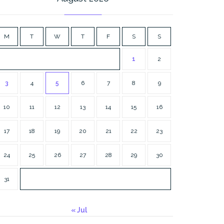
M
T
W
T
F
S
S
1
2
3
4
5
6
7
8
9
10
11
12
13
14
15
16
17
18
19
20
21
22
23
24
25
26
27
28
29
30
31
« Jul