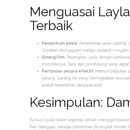
Menguasai Layla:
Terbaik
Penentuan posisi
: Pertahankan jarak optima
Gunakan keunggulan medan sedapat mungkin.
Sinergi tim
: Pasangkan Layla dengan pahlaw
mobilitasnya. Tank dan pendukung yang dapat
Pertanian secara efektif
: Memprioritaskan 
barang -barang inti yang meningkatkan kerusa
adalah kerentanan daripada aset.
Kesimpulan: Dam
Evolusi Layla dalam legenda seluler menggarisbawah
Dari dianggap sebagai penembak jitu tingkat rendah 