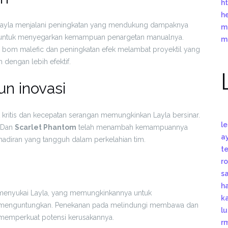
ht
h
n Layla menjalani peningkatan yang mendukung dampaknya
m
s untuk menyegarkan kemampuan penargetan manualnya.
m
 bom malefic dan peningkatan efek melambat proyektil yang
dengan lebih efektif.
n inovasi
it kritis dan kecepatan serangan memungkinkan Layla bersinar.
l
Dan
Scarlet Phantom
telah menambah kemampuannya
a
adiran yang tangguh dalam perkelahian tim.
t
r
s
h
a menyukai Layla, yang memungkinkannya untuk
k
ng menguntungkan. Penekanan pada melindungi membawa dan
l
memperkuat potensi kerusakannya.
r