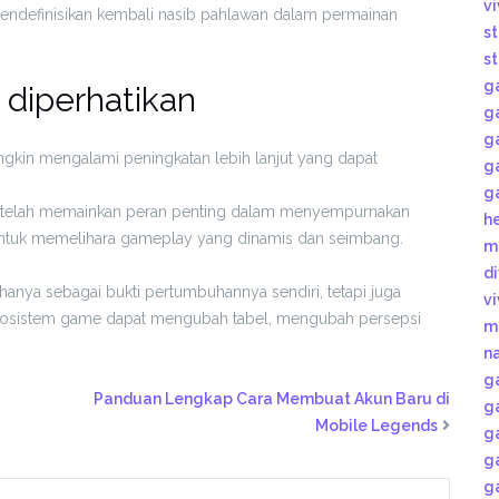
v
endefinisikan kembali nasib pahlawan dalam permainan
s
s
g
diperhatikan
g
g
gkin mengalami peningkatan lebih lanjut yang dapat
g
g
t telah memainkan peran penting dalam menyempurnakan
h
tuk memelihara gameplay yang dinamis dan seimbang.
m
d
hanya sebagai bukti pertumbuhannya sendiri, tetapi juga
v
ekosistem game dapat mengubah tabel, mengubah persepsi
m
n
g
Panduan Lengkap Cara Membuat Akun Baru di
g
Mobile Legends
g
g
g