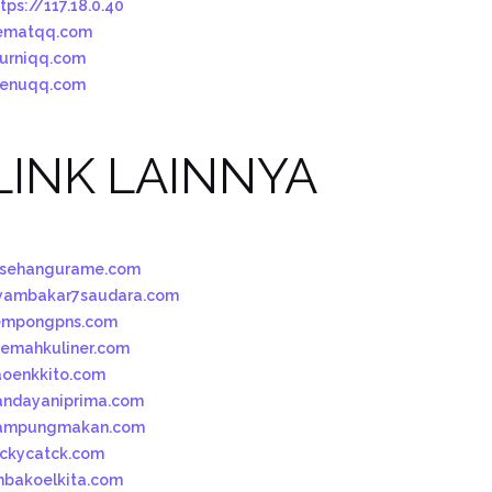
tps://117.18.0.40
ematqq.com
urniqq.com
enuqq.com
LINK LAINNYA
esehangurame.com
yambakar7saudara.com
empongpns.com
oemahkuliner.com
aoenkkito.com
andayaniprima.com
ampungmakan.com
uckycatck.com
mbakoelkita.com