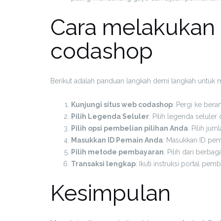
Cara melakukan 
codashop
Berikut adalah panduan langkah demi langkah untuk
Kunjungi situs web codashop
: Pergi ke ber
Pilih Legenda Seluler
: Pilih legenda seluler
Pilih opsi pembelian pilihan Anda
: Pilih jum
Masukkan ID Pemain Anda
: Masukkan ID pem
Pilih metode pembayaran
: Pilih dari berba
Transaksi lengkap
: Ikuti instruksi portal p
Kesimpulan