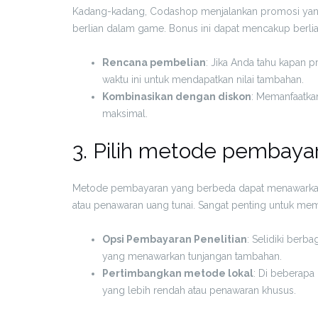
Kadang-kadang, Codashop menjalankan promosi yang
berlian dalam game. Bonus ini dapat mencakup berli
Rencana pembelian
: Jika Anda tahu kapan 
waktu ini untuk mendapatkan nilai tambahan.
Kombinasikan dengan diskon
: Memanfaatka
maksimal.
3. Pilih metode pembaya
Metode pembayaran yang berbeda dapat menawarkan be
atau penawaran uang tunai. Sangat penting untuk me
Opsi Pembayaran Penelitian
: Selidiki ber
yang menawarkan tunjangan tambahan.
Pertimbangkan metode lokal
: Di beberapa
yang lebih rendah atau penawaran khusus.