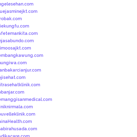
ngelesehan.com
luejasminejkt.com
robak.com
iekungfu.com
afetemankita.com
mjasabundo.com
imoosajkt.com
embangkawung.com
hungiwa.com
kanbakarcianjur.com
pjisehat.com
itrasehatklinik.com
pbanjar.com
emanggisanmedical.com
liniknirmala.com
ouvelleklinik.com
ainaHealth.com
habirahusada.com
adikacare.com