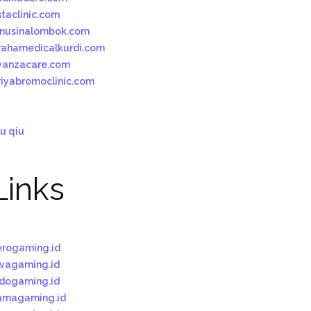
staclinic.com
bnusinalombok.com
rahamedicalkurdi.com
yanzacare.com
riyabromoclinic.com
u qiu
Links
erogaming.id
ivagaming.id
ndogaming.id
amagaming.id