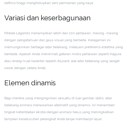
definisi tinggi menghidupkan seni permainan yang kaya.
Variasi dan keserbagunaan
Mobile Legends menampilkan lebih dari 100 pahlawan, masing -masing
dengan pengetahuan dan gaya visual yang berbeda. Keragaman ini
memungkinkan berbagai latar belakang, melayani preferensi estetika yang
berbeda. Apakah Anda menikmati getaran mistis pahlawan seperti Kagura
atau energi kuat karakter seperti Alucard, ada latar belakang yang sangat
cocok dengan selera Anda.
Elemen dinamis
Bagi mereka yang menginginkan sesuatu di luar gambar statis, latar
belakang animasi menawarkan alternatif yang dinamis. Ini menambah
tingkat keterlibatan ekstra dengan animasi halus yang meningkatkan
tampilan keseluruhan perangkat Anda tanpa membanjiri layar.