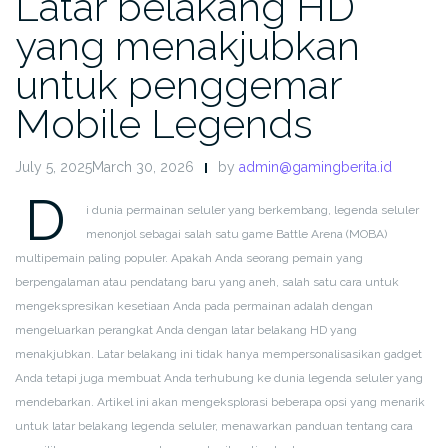
Latar belakang HD
yang menakjubkan
untuk penggemar
Mobile Legends
July 5, 2025March 30, 2026
by
admin@gamingberita.id
D
i dunia permainan seluler yang berkembang, legenda seluler
menonjol sebagai salah satu game Battle Arena (MOBA)
multipemain paling populer. Apakah Anda seorang pemain yang
berpengalaman atau pendatang baru yang aneh, salah satu cara untuk
mengekspresikan kesetiaan Anda pada permainan adalah dengan
mengeluarkan perangkat Anda dengan latar belakang HD yang
menakjubkan. Latar belakang ini tidak hanya mempersonalisasikan gadget
Anda tetapi juga membuat Anda terhubung ke dunia legenda seluler yang
mendebarkan. Artikel ini akan mengeksplorasi beberapa opsi yang menarik
untuk latar belakang legenda seluler, menawarkan panduan tentang cara