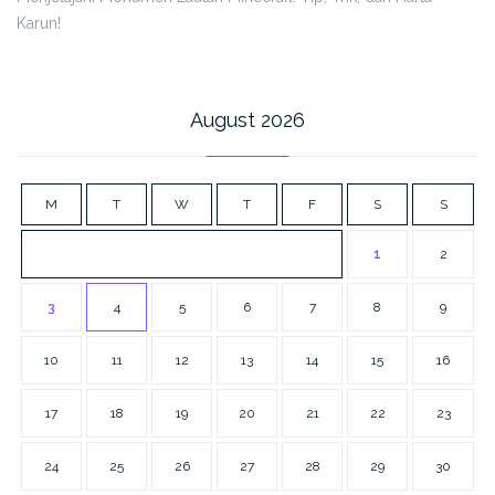
Karun!
August 2026
M
T
W
T
F
S
S
1
2
3
4
5
6
7
8
9
10
11
12
13
14
15
16
17
18
19
20
21
22
23
24
25
26
27
28
29
30