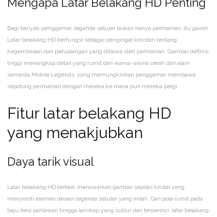
Mengapa Latar Belakang HD Penting
Bagi banyak penggemar, legenda seluler bukan hanya permainan; itu gairah.
Latar belakang HD berfungsi sebagai pengingat konstan tentang
kegembiraan dan petualangan yang dibawa oleh permainan. Gambar definisi
tinggi menangkap detail yang rumit dan warna-warna cerah dari alam
semesta Mobile Legends, yang memungkinkan penggemar membawa
sepotong permainan dengan mereka ke mana pun mereka pergi.
Fitur latar belakang HD
yang menakjubkan
Daya tarik visual
Latar belakang HD terbaik menawarkan gambar sejelas kristal yang
menyoroti elemen desain legenda seluler yang indah. Dari pola rumit pada
baju besi pahlawan hingga lanskap yang subur dan terperinci, latar belakang