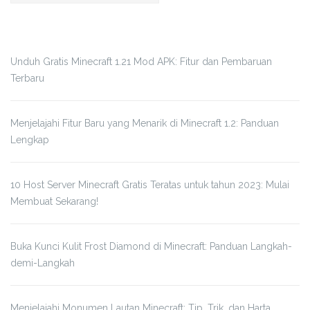
Unduh Gratis Minecraft 1.21 Mod APK: Fitur dan Pembaruan
Terbaru
Menjelajahi Fitur Baru yang Menarik di Minecraft 1.2: Panduan
Lengkap
10 Host Server Minecraft Gratis Teratas untuk tahun 2023: Mulai
Membuat Sekarang!
Buka Kunci Kulit Frost Diamond di Minecraft: Panduan Langkah-
demi-Langkah
Menjelajahi Monumen Lautan Minecraft: Tip, Trik, dan Harta