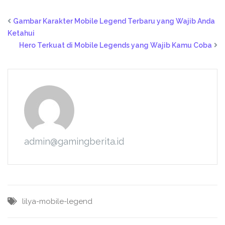
Gambar Karakter Mobile Legend Terbaru yang Wajib Anda
Ketahui
Hero Terkuat di Mobile Legends yang Wajib Kamu Coba
admin@gamingberita.id
lilya-mobile-legend