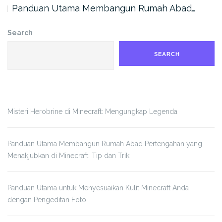
Panduan Utama Membangun Rumah Abad…
Search
SEARCH
Misteri Herobrine di Minecraft: Mengungkap Legenda
Panduan Utama Membangun Rumah Abad Pertengahan yang
Menakjubkan di Minecraft: Tip dan Trik
Panduan Utama untuk Menyesuaikan Kulit Minecraft Anda
dengan Pengeditan Foto