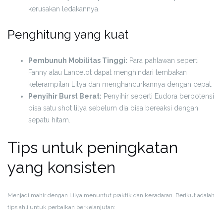
kerusakan ledakannya.
Penghitung yang kuat
Pembunuh Mobilitas Tinggi:
Para pahlawan seperti
Fanny atau Lancelot dapat menghindari tembakan
keterampilan Lilya dan menghancurkannya dengan cepat.
Penyihir Burst Berat:
Penyihir seperti Eudora berpotensi
bisa satu shot lilya sebelum dia bisa bereaksi dengan
sepatu hitam.
Tips untuk peningkatan
yang konsisten
Menjadi mahir dengan Lilya menuntut praktik dan kesadaran. Berikut adalah
tips ahli untuk perbaikan berkelanjutan: