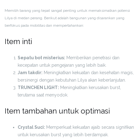
Memilih barang yang tepat sangat penting untuk memaksimalkan potensi
Lilya di medan perang. Berikut adalah bangunan yang disarankan yang
berfokus pada mobilitas dan mempertahankan:
Item inti
Sepatu bot misterius:
Memberikan penetrasi dan
kecepatan untuk pengejaran yang lebih baik.
Jam takdir:
Meningkatkan kekuatan dan kesehatan magis,
bersinergi dengan kebutuhan Lilya akan keberlanjutan.
TRUNCHEN LIGHT:
Meningkatkan kerusakan burst,
terutama saat menyodok.
Item tambahan untuk optimasi
Crystal Suci:
Memperkuat kekuatan ajaib secara signifikan
untuk kerusakan burst yang lebih berdampak.