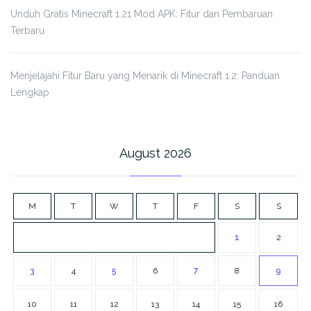
Unduh Gratis Minecraft 1.21 Mod APK: Fitur dan Pembaruan
Terbaru
Menjelajahi Fitur Baru yang Menarik di Minecraft 1.2: Panduan
Lengkap
August 2026
M
T
W
T
F
S
S
1
2
3
4
5
6
7
8
9
10
11
12
13
14
15
16