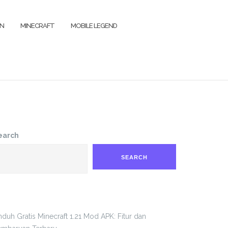
IN
MINECRAFT
MOBILE LEGEND
earch
SEARCH
duh Gratis Minecraft 1.21 Mod APK: Fitur dan