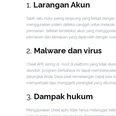
1.
Larangan Akun
Salah satu risiko paling langsung yang terkait deng
menggunakan sistem deteksi canggih untuk melacak k
permainan. Setelah terdeteksi, akun yang mengguna
permanen dari kemajuan yang diperoleh dengan susa
2.
Malware dan virus
Cheat APK sering di -host di platform yang tidak diver
diunduh, program berbahaya ini dapat membahayakan d
perangkat Anda. Daya pikat kemenangan cepat bisa be
memperbaiki atau mengganti perangkat yang dikomp
3.
Dampak hukum
Menggunakan cheat apks tidak hanya melanggar keten