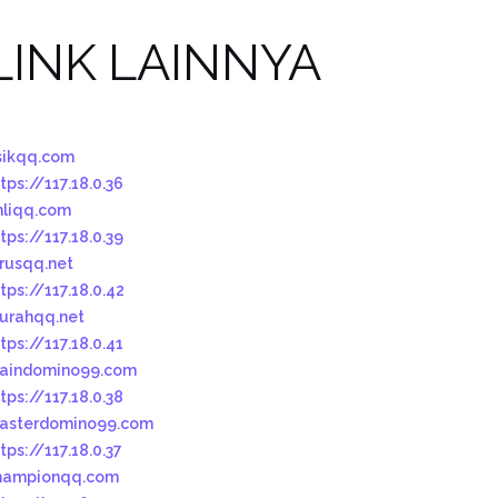
LINK LAINNYA
sikqq.com
tps://117.18.0.36
hliqq.com
tps://117.18.0.39
urusqq.net
tps://117.18.0.42
urahqq.net
tps://117.18.0.41
aindomino99.com
tps://117.18.0.38
asterdomino99.com
tps://117.18.0.37
hampionqq.com