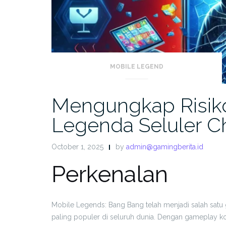
MOBILE LEGEND
Mengungkap Risik
Legenda Seluler C
October 1, 2025
by
admin@gamingberita.id
Perkenalan
Mobile Legends: Bang Bang telah menjadi salah satu 
paling populer di seluruh dunia. Dengan gameplay ko