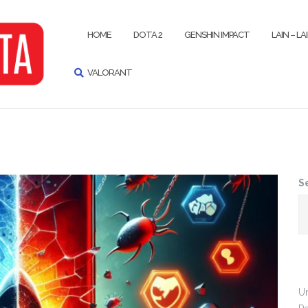
SEARCH
HOME
DOTA 2
GENSHIN IMPACT
LAIN – LA
VALORANT
S
Un