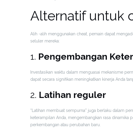
Alternatif untuk
Alih -alih menggunakan cheat, pemain dapat mengado
seluler mereka:
1.
Pengembangan Keter
Investasikan waktu dalam menguasai mekanisme per
dapat secara signifikan meningkatkan kinerja Anda tan
2.
Latihan reguler
“Latihan membuat sempurna” juga berlaku dalam pe
keterampilan Anda, mengembangkan rasa dinamika pe
perkembangan atau perubahan baru.