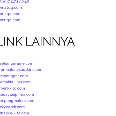
tps://117.18.0.40
ematqq.com
urniqq.com
enuqq.com
LINK LAINNYA
esehangurame.com
yambakar7saudara.com
empongpns.com
oemahkuliner.com
aoenkkito.com
andayaniprima.com
ampungmakan.com
uckycatck.com
mbakoelkita.com