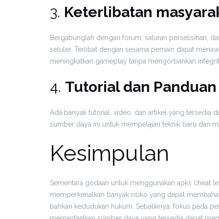
3.
Keterlibatan masyara
Bergabunglah dengan forum, saluran perselisihan, d
seluler. Terlibat dengan sesama pemain dapat menawa
meningkatkan gameplay tanpa mengorbankan integrit
4.
Tutorial dan Panduan
Ada banyak tutorial, video, dan artikel yang tersed
sumber daya ini untuk mempelajari teknik baru dan m
Kesimpulan
Sementara godaan untuk menggunakan apks cheat lege
memperkenalkan banyak risiko yang dapat membaha
bahkan kedudukan hukum. Sebaliknya, fokus pada pe
memanfaatkan sumber daya yang tersedia dapat mem