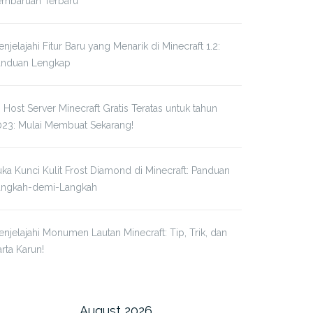
embaruan Terbaru
njelajahi Fitur Baru yang Menarik di Minecraft 1.2:
anduan Lengkap
 Host Server Minecraft Gratis Teratas untuk tahun
023: Mulai Membuat Sekarang!
ka Kunci Kulit Frost Diamond di Minecraft: Panduan
angkah-demi-Langkah
njelajahi Monumen Lautan Minecraft: Tip, Trik, dan
rta Karun!
August 2026