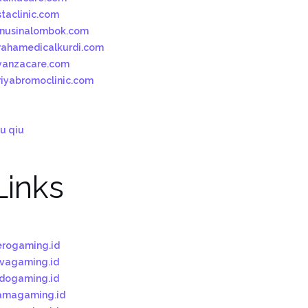
staclinic.com
bnusinalombok.com
rahamedicalkurdi.com
yanzacare.com
riyabromoclinic.com
u qiu
Links
erogaming.id
ivagaming.id
ndogaming.id
amagaming.id