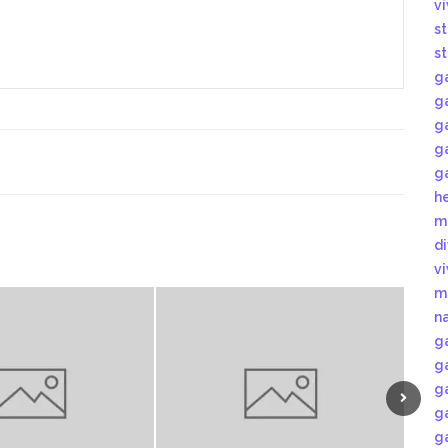
v
s
s
g
g
g
g
g
h
m
d
v
m
n
g
g
g
g
g