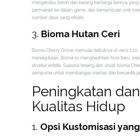
mengendus benih dan barang berharga lainnya yang 
permainan ke dalam game, dan kemampuan unik mere
sumber daya yang efisien.
3.
Bioma Hutan Ceri
Bioma Cherry Grove memulai debutnya di versi 1.20
menakjubkan. Bioma ini menghadirkan flora baru, sep
struktur estetis. Suasana tenang dan visual bioma 
sempurna untuk membangun markas dan bersantai jau
Peningkatan dan
Kualitas Hidup
1.
Opsi Kustomisasi yang