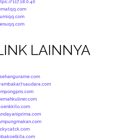
tps://117.18.0.40
ematqq.com
urniqq.com
enuqq.com
LINK LAINNYA
esehangurame.com
yambakar7saudara.com
empongpns.com
oemahkuliner.com
aoenkkito.com
andayaniprima.com
ampungmakan.com
uckycatck.com
mbakoelkita.com