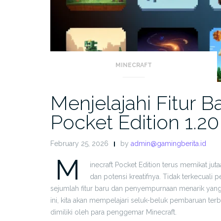
MINECRAFT
Menjelajahi Fitur B
Pocket Edition 1.20
February 25, 2026
by
admin@gamingberita.id
M
inecraft Pocket Edition terus memikat ju
dan potensi kreatifnya. Tidak terkecuali
sejumlah fitur baru dan penyempurnaan menarik yang
ini, kita akan mempelajari seluk-beluk pembaruan terb
dimiliki oleh para penggemar Minecraft.