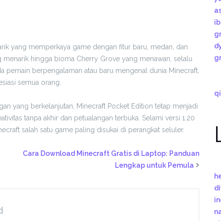
a
i
g
d
narik yang memperkaya game dengan fitur baru, medan, dan
g
ang menarik hingga bioma Cherry Grove yang menawan, selalu
Anda pemain berpengalaman atau baru mengenal dunia Minecraft,
siasi semua orang.
qi
yang berkelanjutan, Minecraft Pocket Edition tetap menjadi
tivitas tanpa akhir dan petualangan terbuka. Selami versi 1.20
ecraft salah satu game paling disukai di perangkat seluler.
Cara Download Minecraft Gratis di Laptop: Panduan
Lengkap untuk Pemula
h
d
i
d
n