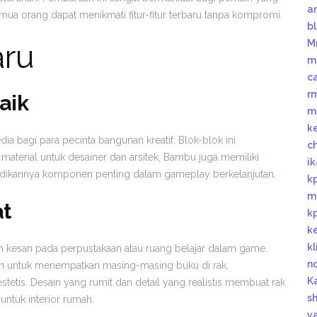
a
 orang dapat menikmati fitur-fitur terbaru tanpa kompromi.
b
M
aru
m
c
r
aik
m
k
ia bagi para pecinta bangunan kreatif. Blok-blok ini
c
material untuk desainer dan arsitek. Bambu juga memiliki
i
jadikannya komponen penting dalam gameplay berkelanjutan.
k
m
at
k
k
k
h kesan pada perpustakaan atau ruang belajar dalam game.
n
in untuk menempatkan masing-masing buku di rak,
K
tetis. Desain yang rumit dan detail yang realistis membuat rak
s
ntuk interior rumah.
y