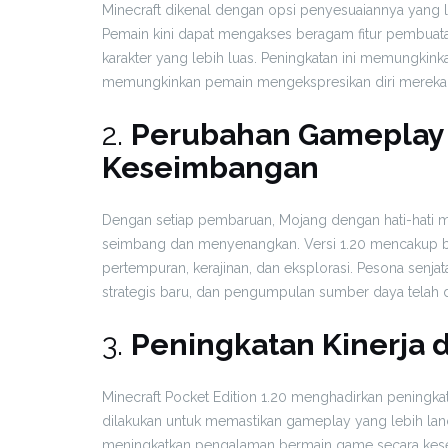
Minecraft dikenal dengan opsi penyesuaiannya yang 
Pemain kini dapat mengakses beragam fitur pembuatan 
karakter yang lebih luas. Peningkatan ini memungki
memungkinkan pemain mengekspresikan diri mereka sec
2.
Perubahan Gameplay
Keseimbangan
Dengan setiap pembaruan, Mojang dengan hati-hati
seimbang dan menyenangkan. Versi 1.20 mencakup
pertempuran, kerajinan, dan eksplorasi. Pesona sen
strategis baru, dan pengumpulan sumber daya telah 
3.
Peningkatan Kinerja d
Minecraft Pocket Edition 1.20 menghadirkan peningkatan
dilakukan untuk memastikan gameplay yang lebih lanc
meningkatkan pengalaman bermain game secara kesel