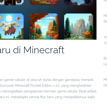
P
Me
P
10
2
aru di Minecraft
Bu
L
Me
taan gamer seluler di seluruh dunia dengan gameplay menarik
Ha
 peluncuran Minecraft Pocket Edition 1.20, yang menghadirkan
 meningkatkan pengalaman bermain game seluler. Pada artikel
aru ini, menjelajahi semua fitur baru yang menjadikannya wajib