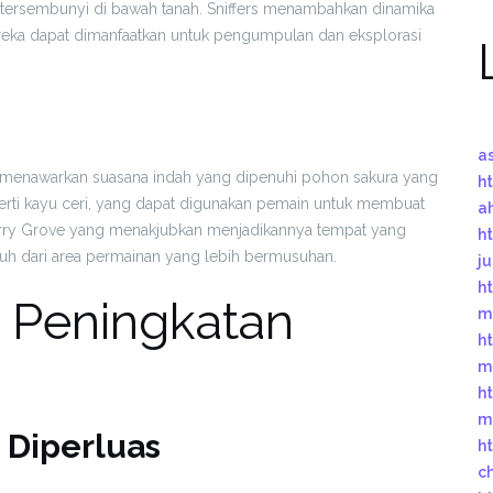
tersembunyi di bawah tanah. Sniffers menambahkan dinamika
ka dapat dimanfaatkan untuk pengumpulan dan eksplorasi
a
, menawarkan suasana indah yang dipenuhi pohon sakura yang
ht
erti kayu ceri, yang dapat digunakan pemain untuk membuat
a
Cherry Grove yang menakjubkan menjadikannya tempat yang
ht
h dari area permainan yang lebih bermusuhan.
j
ht
 Peningkatan
m
ht
m
ht
m
 Diperluas
ht
c