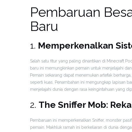
Pembaruan Besa
Baru
1.
Memperkenalkan Sist
Salah satu fitur yang paling dinantikan di Minecraft P
baru ini memungkinkan pemain untuk menjelajahi dan 
Pemain sekarang dapat menemukan artefak berharga, 
seperti kuas. Penambahan ini mengungkap lapisan ba
menjelajahi dunia dengan rasa keingintahuan yang dip
2.
The Sniffer Mob: Re
Pembaruan ini memperkenalkan Sniffer, monster pasi
pemain. Makhluk ramah ini berkeliaran di dunia den