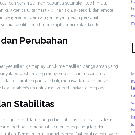
ht
luas, dan versi 1.20 membawanya selangkah lebih maju.
h
karakter baru, termasuk pilihan skin, aksesori, dan emote
m
nkan pengalaman bermain game yang lebih personal,
m
ara kreatif sambil menjelajahi dunia kotak-kotak.
 dan Perubahan
 menyesuaikan gameplay untuk memastikan pengalaman yang
 banyak perubahan yang menyempurnakan mekanisme
l
jata telah diseimbangkan kembali, menawarkan kemungkinan
a
dibuat lebih efisien untuk menyederhanakan gameplay.
t
r
an Stabilitas
s
h
k
 signifikan dalam kinerja dan stabilitas. Optimalisasi telah
l
ar di berbagai perangkat seluler, mengurangi lag dan
r
uruhan. Pembaruan ini sangat bermanfaat bagi pemain yang