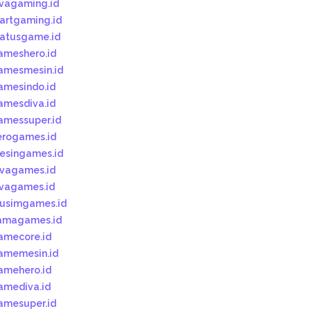
ivagaming.id
tartgaming.id
tatusgame.id
ameshero.id
amesmesin.id
amesindo.id
amesdiva.id
amessuper.id
erogames.id
esingames.id
ivagames.id
ivagames.id
usimgames.id
amagames.id
amecore.id
amemesin.id
amehero.id
amediva.id
amesuper.id