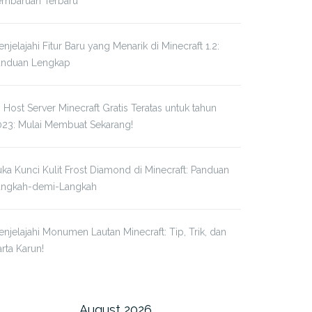
embaruan Terbaru
njelajahi Fitur Baru yang Menarik di Minecraft 1.2:
anduan Lengkap
 Host Server Minecraft Gratis Teratas untuk tahun
023: Mulai Membuat Sekarang!
ka Kunci Kulit Frost Diamond di Minecraft: Panduan
angkah-demi-Langkah
njelajahi Monumen Lautan Minecraft: Tip, Trik, dan
rta Karun!
August 2026