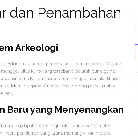
r dan Penambahan
em Arkeologi
ocket Edition 1.20 adalah pengenalan sistem arkeologi. Mekanik
menggali situs kuno yang tersebar di seluruh dunia game.
pecahan tembikar, dan harta karun menggunakan alat khusus
ru kedalaman sejarah Minecraft, mendorong pemain untuk
erbarui.
kan Baru yang Menyenangkan
f baru yang dapat dikembangbiakkan dan dipelihara oleh
gan indera penciuman yang tajam, memungkinkan mereka