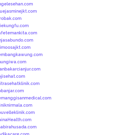
ngelesehan.com
luejasminejkt.com
robak.com
iekungfu.com
afetemankita.com
mjasabundo.com
imoosajkt.com
embangkawung.com
hungiwa.com
kanbakarcianjur.com
pjisehat.com
itrasehatklinik.com
pbanjar.com
emanggisanmedical.com
liniknirmala.com
ouvelleklinik.com
ainaHealth.com
habirahusada.com
adikacare.com