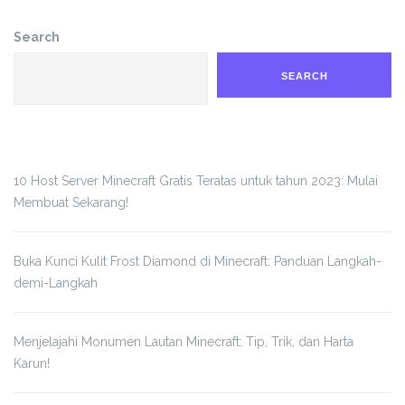
Search
SEARCH
10 Host Server Minecraft Gratis Teratas untuk tahun 2023: Mulai
Membuat Sekarang!
Buka Kunci Kulit Frost Diamond di Minecraft: Panduan Langkah-
demi-Langkah
Menjelajahi Monumen Lautan Minecraft: Tip, Trik, dan Harta
Karun!