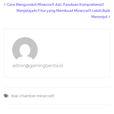
Cara Mengunduh Minecraft Asli: Panduan Komprehensif
Menjelajahi Fitur yang Membuat Minecraft Lebih Baik
Menonjol
admin@gamingberita.id
trial-chamber-minecraft