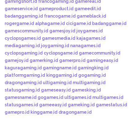
gamingshort.id
francogaming.id
gamereal.id
gameservice.id
gameproduct.id
gameedit.id
badanggaming.id
francogame.id
gameblack.id
rogergame.id
alphagame.id
cicigame.id
badanggame.id
gamescommunity.id
gamesjoy.id
joygames.id
cyclopsgames.id
gamesmedia.id
kajagames.id
mediagaming.id
joygaming.id
nanagames.id
cyclopsgaming.id
cyclopsgame.id
gamecommunity.id
gamejoy.id
gamerking.id
gamerpro.id
gamingeasy.id
kaguragaming.id
gamingname.id
gamingking.id
platformgaming.id
kinggaming.id
gogaming.id
dragongaming.id
ultigaming.id
multigaming.id
statusgaming.id
gameseasy.id
gamesking.id
gamesname.id
gogames.id
ultigames.id
multigames.id
statusgames.id
gameeasy.id
gameking.id
gamestatus.id
gamepro.id
kinggame.id
dragongame.id