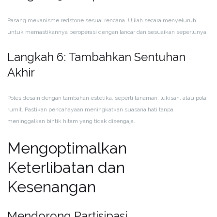
Pasang mekanisme redstone sesuai rencana. Ujilah secara menyeluruh
untuk memastikannya beroperasi dengan lancar dan sesuaikan seperlunya.
Langkah 6: Tambahkan Sentuhan
Akhir
Poles desain dengan tambahan estetika, seperti tanaman, lukisan, atau pola
rumit. Pastikan pencahayaan meningkatkan suasana hati tanpa
meninggalkan bintik hitam yang tidak disengaja.
Mengoptimalkan
Keterlibatan dan
Kesenangan
Mendorong Partisipasi