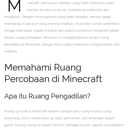
M
inecraft, permainan sandbox yang telah memikat jutaan
pemain di seluruh dunia, mendorong kreativitas dan
eksplorasi. Dengan kemungkinan yang tidak terbatas, pemain dapat
membangun apa pun yang mereka impikan, mulai dari rumah sederhana
hingga kota besar. Aspek menarik dari potensi arsitektur Minecraft adalah
desain ruang percobaan. Panduan ini mengeksplorasi desain ruang
percobaan di Minecraft, dengan fokus pada kreativitas, fungsionalitas, dan
estetika.
Memahami Ruang
Percobaan di Minecraft
Apa itu Ruang Pengadilan?
Ruang uji coba di Minecraft adalah ruangan atau ruang khusus yang
dirancang untuk melakukan uji coba, permainan, dan tantangan dalam
game. Ruang-ruang ini dapat memiliki berbagai tujuan, seperti mengadakan