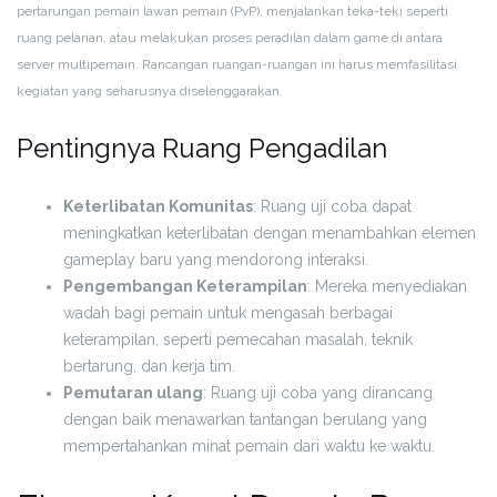
pertarungan pemain lawan pemain (PvP), menjalankan teka-teki seperti
ruang pelarian, atau melakukan proses peradilan dalam game di antara
server multipemain. Rancangan ruangan-ruangan ini harus memfasilitasi
kegiatan yang seharusnya diselenggarakan.
Pentingnya Ruang Pengadilan
Keterlibatan Komunitas
: Ruang uji coba dapat
meningkatkan keterlibatan dengan menambahkan elemen
gameplay baru yang mendorong interaksi.
Pengembangan Keterampilan
: Mereka menyediakan
wadah bagi pemain untuk mengasah berbagai
keterampilan, seperti pemecahan masalah, teknik
bertarung, dan kerja tim.
Pemutaran ulang
: Ruang uji coba yang dirancang
dengan baik menawarkan tantangan berulang yang
mempertahankan minat pemain dari waktu ke waktu.