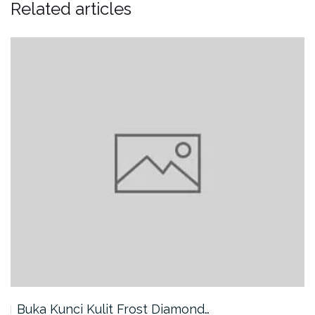
Related articles
Buka Kunci Kulit Frost Diamond…