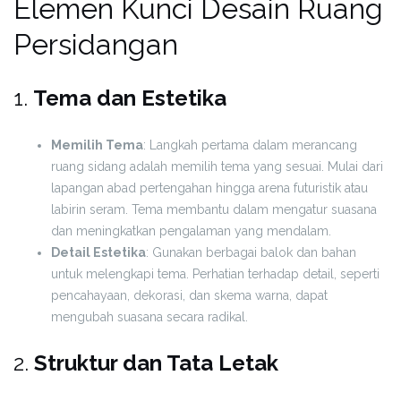
Elemen Kunci Desain Ruang
Persidangan
1.
Tema dan Estetika
Memilih Tema
: Langkah pertama dalam merancang
ruang sidang adalah memilih tema yang sesuai. Mulai dari
lapangan abad pertengahan hingga arena futuristik atau
labirin seram. Tema membantu dalam mengatur suasana
dan meningkatkan pengalaman yang mendalam.
Detail Estetika
: Gunakan berbagai balok dan bahan
untuk melengkapi tema. Perhatian terhadap detail, seperti
pencahayaan, dekorasi, dan skema warna, dapat
mengubah suasana secara radikal.
2.
Struktur dan Tata Letak