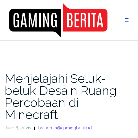
Skip
to
content
Menjelajahi Seluk-
beluk Desain Ruang
Percobaan di
Minecraft
June 6, 2026
by
admin@gamingberita.id