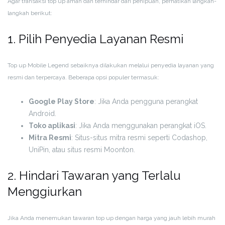
Agar transaksi top up aman dan terhindar dari penipuan, perhatikan langkah-
langkah berikut:
1. Pilih Penyedia Layanan Resmi
Top up Mobile Legend sebaiknya dilakukan melalui penyedia layanan yang
resmi dan terpercaya. Beberapa opsi populer termasuk:
Google Play Store
: Jika Anda pengguna perangkat
Android.
Toko aplikasi
: Jika Anda menggunakan perangkat iOS.
Mitra Resmi
: Situs-situs mitra resmi seperti Codashop,
UniPin, atau situs resmi Moonton.
2. Hindari Tawaran yang Terlalu
Menggiurkan
Jika Anda menemukan tawaran top up dengan harga yang jauh lebih murah