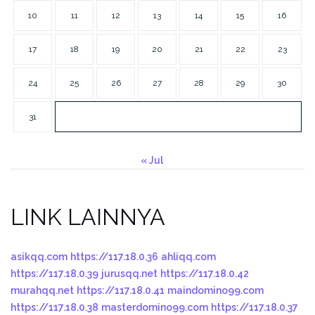
10
11
12
13
14
15
16
17
18
19
20
21
22
23
24
25
26
27
28
29
30
31
« Jul
LINK LAINNYA
asikqq.com
https://117.18.0.36
ahliqq.com
https://117.18.0.39
jurusqq.net
https://117.18.0.42
murahqq.net
https://117.18.0.41
maindomino99.com
https://117.18.0.38
masterdomino99.com
https://117.18.0.37