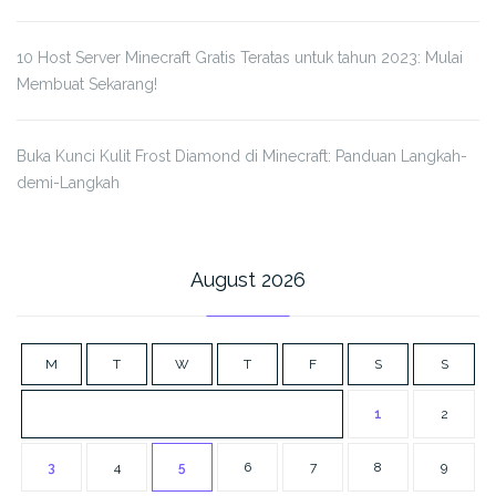
10 Host Server Minecraft Gratis Teratas untuk tahun 2023: Mulai
Membuat Sekarang!
Buka Kunci Kulit Frost Diamond di Minecraft: Panduan Langkah-
demi-Langkah
August 2026
M
T
W
T
F
S
S
1
2
3
4
5
6
7
8
9