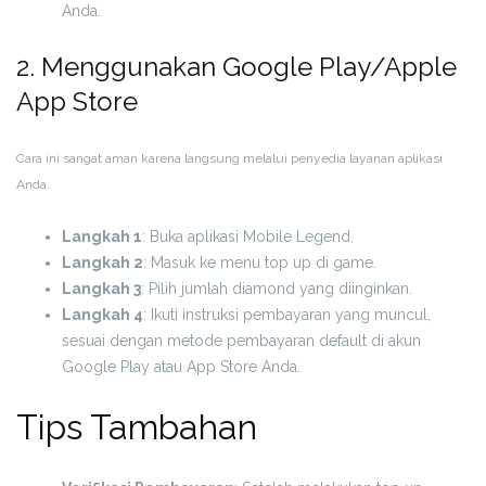
Anda.
2. Menggunakan Google Play/Apple
App Store
Cara ini sangat aman karena langsung melalui penyedia layanan aplikasi
Anda.
Langkah 1
: Buka aplikasi Mobile Legend.
Langkah 2
: Masuk ke menu top up di game.
Langkah 3
: Pilih jumlah diamond yang diinginkan.
Langkah 4
: Ikuti instruksi pembayaran yang muncul,
sesuai dengan metode pembayaran default di akun
Google Play atau App Store Anda.
Tips Tambahan