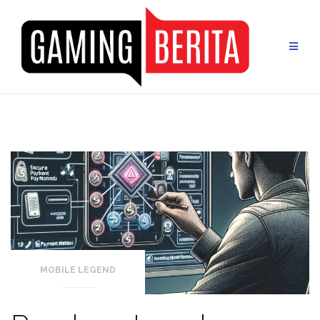
Skip
to
content
MOBILE LEGEND