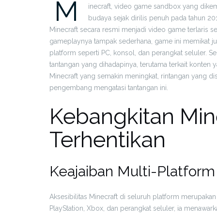
M
inecraft, video game sandbox yang dike
budaya sejak dirilis penuh pada tahun 201
Minecraft secara resmi menjadi video game terlaris s
gameplaynya tampak sederhana, game ini memikat jut
platform seperti PC, konsol, dan perangkat seluler. S
tantangan yang dihadapinya, terutama terkait konten ya
Minecraft yang semakin meningkat, rintangan yang di
pengembang mengatasi tantangan ini.
Kebangkitan Min
Terhentikan
Keajaiban Multi-Platform
Aksesibilitas Minecraft di seluruh platform merupakan 
PlayStation, Xbox, dan perangkat seluler, ia menawa