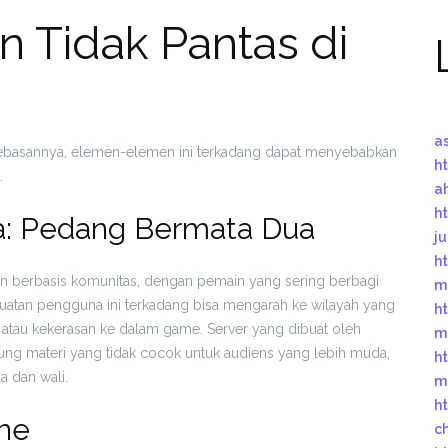
en Tidak Pantas di
a
kebebasannya, elemen-elemen ini terkadang dapat menyebabkan
ht
.
a
ht
a: Pedang Bermata Dua
j
ht
ten berbasis komunitas, dengan pemain yang sering berbagi
m
buatan pengguna ini terkadang bisa mengarah ke wilayah yang
ht
 atau kekerasan ke dalam game. Server yang dibuat oleh
m
 materi yang tidak cocok untuk audiens yang lebih muda,
ht
a dan wali.
m
ht
ine
c