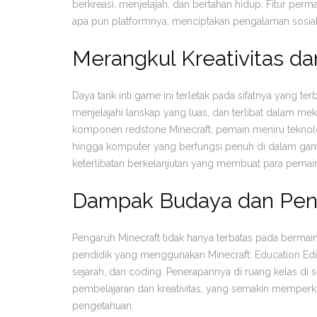
berkreasi, menjelajah, dan bertahan hidup. Fitur per
apa pun platformnya, menciptakan pengalaman sosial
Merangkul Kreativitas da
Daya tarik inti game ini terletak pada sifatnya yang
menjelajahi lanskap yang luas, dan terlibat dalam
komponen redstone Minecraft, pemain meniru teknologi
hingga komputer yang berfungsi penuh di dalam game i
keterlibatan berkelanjutan yang membuat para pemain
Dampak Budaya dan Pen
Pengaruh Minecraft tidak hanya terbatas pada berma
pendidik yang menggunakan Minecraft: Education Edit
sejarah, dan coding. Penerapannya di ruang kelas d
pembelajaran dan kreativitas, yang semakin memperk
pengetahuan.