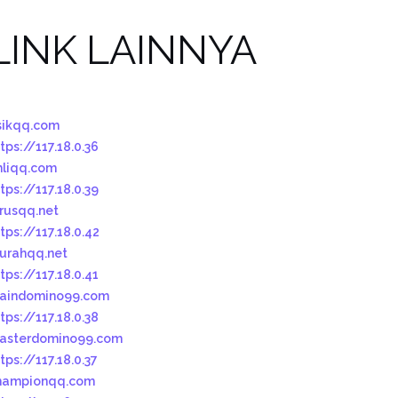
LINK LAINNYA
sikqq.com
tps://117.18.0.36
hliqq.com
tps://117.18.0.39
urusqq.net
tps://117.18.0.42
urahqq.net
tps://117.18.0.41
aindomino99.com
tps://117.18.0.38
asterdomino99.com
tps://117.18.0.37
hampionqq.com