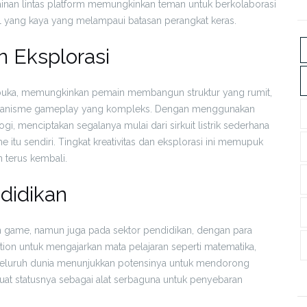
mainan lintas platform memungkinkan teman untuk berkolaborasi
 yang kaya yang melampaui batasan perangkat keras.
n Eksplorasi
 terbuka, memungkinkan pemain membangun struktur yang rumit,
 mekanisme gameplay yang kompleks. Dengan menggunakan
, menciptakan segalanya mulai dari sirkuit listrik sederhana
tu sendiri. Tingkat kreativitas dan eksplorasi ini memupuk
 terus kembali.
didikan
in game, namun juga pada sektor pendidikan, dengan para
ion untuk mengajarkan mata pelajaran seperti matematika,
i seluruh dunia menunjukkan potensinya untuk mendorong
uat statusnya sebagai alat serbaguna untuk penyebaran