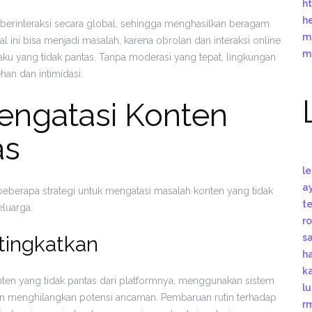
ht
h
erinteraksi secara global, sehingga menghasilkan beragam
m
ini bisa menjadi masalah, karena obrolan dan interaksi online
m
ku yang tidak pantas. Tanpa moderasi yang tepat, lingkungan
an dan intimidasi.
Mengatasi Konten
as
l
a
eberapa strategi untuk mengatasi masalah konten yang tidak
t
luarga.
r
tingkatkan
s
h
k
ten yang tidak pantas dari platformnya, menggunakan sistem
l
an menghilangkan potensi ancaman. Pembaruan rutin terhadap
r