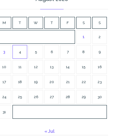
M
T
W
T
F
S
S
1
2
3
4
5
6
7
8
9
10
11
12
13
14
15
16
17
18
19
20
21
22
23
24
25
26
27
28
29
30
31
« Jul