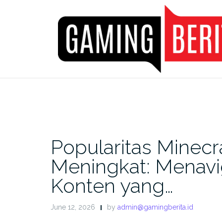
Skip
to
content
Popularitas Minecr
Meningkat: Menavi
Konten yang…
June 12, 2026
by
admin@gamingberita.id