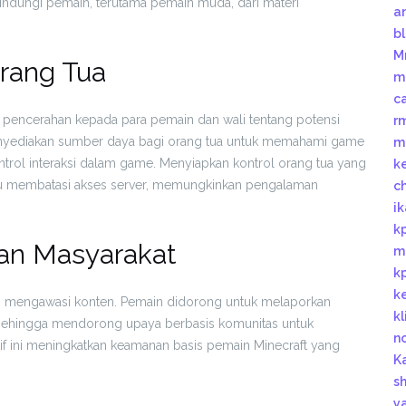
indungi pemain, terutama pemain muda, dari materi
a
b
M
Orang Tua
m
c
n pencerahan kepada para pemain dan wali tentang potensi
r
 menyediakan sumber daya bagi orang tua untuk memahami game
m
trol interaksi dalam game. Menyiapkan kontrol orang tua yang
k
tau membatasi akses server, memungkinkan pengalaman
c
i
k
ran Masyarakat
m
k
k
m mengawasi konten. Pemain didorong untuk melaporkan
k
, sehingga mendorong upaya berbasis komunitas untuk
n
if ini meningkatkan keamanan basis pemain Minecraft yang
K
s
y