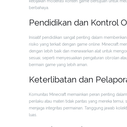
kebijakan moderasi konten game bertujuan untuk mel
berbahaya.
Pendidikan dan Kontrol 
Inisiatif pendidikan sangat penting dalam memberika
risiko yang terkait dengan game online. Minecraft
dengan lebih baik dan menawarkan alat untuk mengon
sesuai, seperti menyesuaikan pengaturan obrolan a
bermain game yang lebih aman.
Keterlibatan dan Pelapo
Komunitas Minecraft memainkan peran penting dala
perilaku atau materi tidak pantas yang mereka temui
menjaga integritas permainan. Tanggung jawab kolekt
luas.