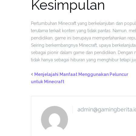
Kesimpulan
Pertumbuhan Minecraft yang berkelanjutan dan popula
terutama terkait konten yang tidak pantas. Namun, mel
pendidikan, game ini berupaya mempertahankan reputa
Seiring berkembangnya Minecraft, upaya berkelanjut
sebagai pionir dalam game dan pendidikan. Dengan m
tidak hanya sebagai hiburan yang menghibur tetapi jug
Menjelajahi Manfaat Menggunakan Peluncur
untuk Minecraft
admin@gamingberita.i