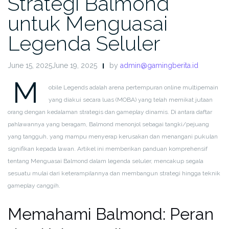
Strategi Balmond
untuk Menguasai
Legenda Seluler
June 15, 2025June 19, 2025
by
admin@gamingberita.id
M
obile Legends adalah arena pertempuran online multipemain
yang diakui secara luas (MOBA) yang telah memikat jutaan
orang dengan kedalaman strategis dan gameplay dinamis. Di antara daftar
pahlawannya yang beragam, Balmond menonjol sebagai tangki/pejuang
yang tangguh, yang mampu menyerap kerusakan dan menangani pukulan
signifikan kepada lawan. Artikel ini memberikan panduan komprehensif
tentang Menguasai Balmond dalam legenda seluler, mencakup segala
sesuatu mulai dari keterampilannya dan membangun strategi hingga teknik
gameplay canggih.
Memahami Balmond: Peran