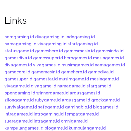
Links
herogaming.id
divagaming.id
indogaming.id
namagaming.id
vivagaming.id
startgaming.id
statusgame.id
gameshero.id
gamesmesin.id
gamesindo.id
gamesdiva.id
gamessuper.id
herogames.id
mesingames.id
divagames.id
vivagames.id
musimgames.id
namagames.id
gamecore.id
gamemesin.id
gamehero.id
gamediva.id
gamesuper.id
gamestar.id
musimgame.id
mesingame.id
vivagame.id
divagame.id
namagame.id
stargame.id
opengaming.id
winnergames.id
argusgames.id
zilonggame.id
rubygame.id
argusgame.id
grockgame.id
survivalgame.id
safegame.id
gamingbio.id
biogames.id
intragames.id
introgaming.id
tempatgames.id
suaragame.id
intragame.id
omnigame.id
kumpulangames.id
biogame.id
kumpulangame.id