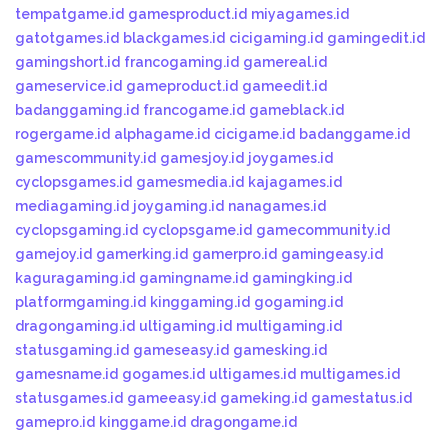
tempatgame.id
gamesproduct.id
miyagames.id
gatotgames.id
blackgames.id
cicigaming.id
gamingedit.id
gamingshort.id
francogaming.id
gamereal.id
gameservice.id
gameproduct.id
gameedit.id
badanggaming.id
francogame.id
gameblack.id
rogergame.id
alphagame.id
cicigame.id
badanggame.id
gamescommunity.id
gamesjoy.id
joygames.id
cyclopsgames.id
gamesmedia.id
kajagames.id
mediagaming.id
joygaming.id
nanagames.id
cyclopsgaming.id
cyclopsgame.id
gamecommunity.id
gamejoy.id
gamerking.id
gamerpro.id
gamingeasy.id
kaguragaming.id
gamingname.id
gamingking.id
platformgaming.id
kinggaming.id
gogaming.id
dragongaming.id
ultigaming.id
multigaming.id
statusgaming.id
gameseasy.id
gamesking.id
gamesname.id
gogames.id
ultigames.id
multigames.id
statusgames.id
gameeasy.id
gameking.id
gamestatus.id
gamepro.id
kinggame.id
dragongame.id