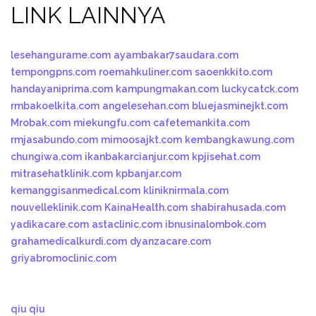
LINK LAINNYA
lesehangurame.com
ayambakar7saudara.com
tempongpns.com
roemahkuliner.com
saoenkkito.com
handayaniprima.com
kampungmakan.com
luckycatck.com
rmbakoelkita.com
angelesehan.com
bluejasminejkt.com
Mrobak.com
miekungfu.com
cafetemankita.com
rmjasabundo.com
mimoosajkt.com
kembangkawung.com
chungiwa.com
ikanbakarcianjur.com
kpjisehat.com
mitrasehatklinik.com
kpbanjar.com
kemanggisanmedical.com
kliniknirmala.com
nouvelleklinik.com
KainaHealth.com
shabirahusada.com
yadikacare.com
astaclinic.com
ibnusinalombok.com
grahamedicalkurdi.com
dyanzacare.com
griyabromoclinic.com
qiu qiu