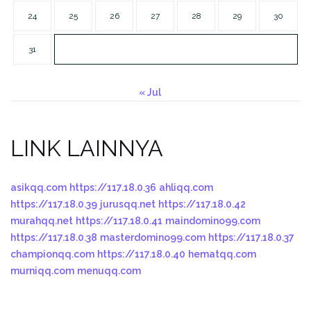
24
25
26
27
28
29
30
31
« Jul
LINK LAINNYA
asikqq.com
https://117.18.0.36
ahliqq.com
https://117.18.0.39
jurusqq.net
https://117.18.0.42
murahqq.net
https://117.18.0.41
maindomino99.com
https://117.18.0.38
masterdomino99.com
https://117.18.0.37
championqq.com
https://117.18.0.40
hematqq.com
murniqq.com
menuqq.com