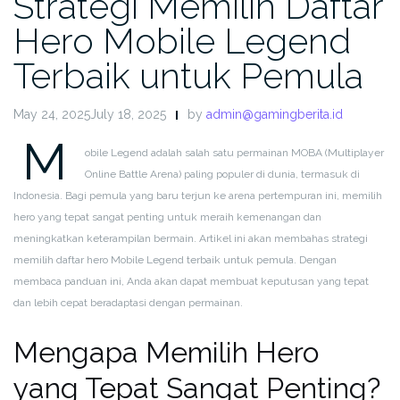
Strategi Memilih Daftar
Hero Mobile Legend
Terbaik untuk Pemula
May 24, 2025July 18, 2025
by
admin@gamingberita.id
M
obile Legend adalah salah satu permainan MOBA (Multiplayer
Online Battle Arena) paling populer di dunia, termasuk di
Indonesia. Bagi pemula yang baru terjun ke arena pertempuran ini, memilih
hero yang tepat sangat penting untuk meraih kemenangan dan
meningkatkan keterampilan bermain. Artikel ini akan membahas strategi
memilih daftar hero Mobile Legend terbaik untuk pemula. Dengan
membaca panduan ini, Anda akan dapat membuat keputusan yang tepat
dan lebih cepat beradaptasi dengan permainan.
Mengapa Memilih Hero
yang Tepat Sangat Penting?