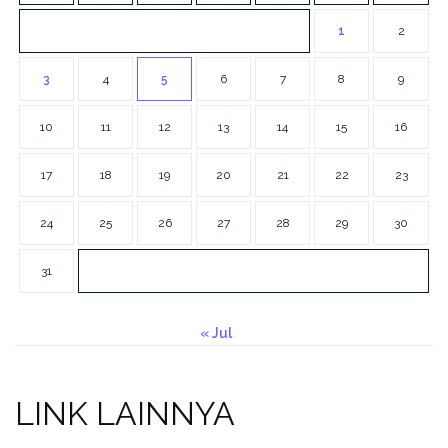
1
2
3
4
5
6
7
8
9
10
11
12
13
14
15
16
17
18
19
20
21
22
23
24
25
26
27
28
29
30
31
« Jul
LINK LAINNYA