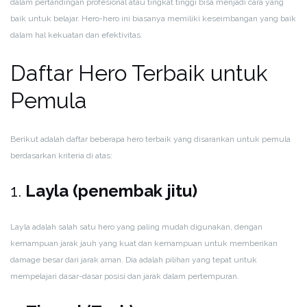
dalam pertandingan profesional atau tingkat tinggi bisa menjadi cara yang
baik untuk belajar. Hero-hero ini biasanya memiliki keseimbangan yang baik
dalam hal kekuatan dan efektivitas.
Daftar Hero Terbaik untuk
Pemula
Berikut adalah daftar beberapa hero terbaik yang disarankan untuk pemula
berdasarkan kriteria di atas:
1.
Layla (penembak jitu)
Layla adalah salah satu hero yang paling mudah digunakan, dengan
kemampuan jarak jauh yang kuat dan kemampuan untuk memberikan
damage besar dari jarak aman. Dia adalah pilihan yang tepat untuk
mempelajari dasar-dasar posisi dan jarak dalam pertempuran.