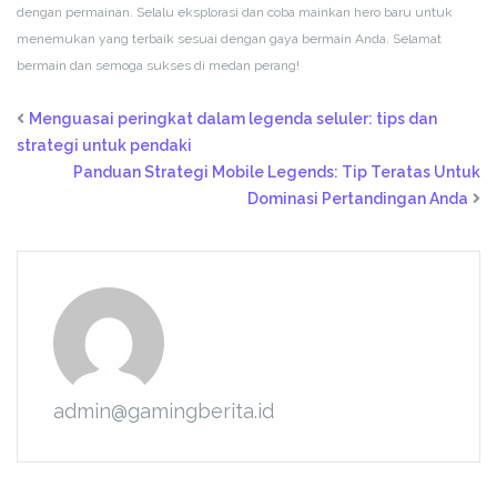
dengan permainan. Selalu eksplorasi dan coba mainkan hero baru untuk
menemukan yang terbaik sesuai dengan gaya bermain Anda. Selamat
bermain dan semoga sukses di medan perang!
Menguasai peringkat dalam legenda seluler: tips dan
strategi untuk pendaki
Panduan Strategi Mobile Legends: Tip Teratas Untuk
Dominasi Pertandingan Anda
admin@gamingberita.id