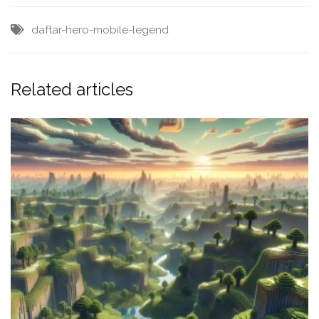
daftar-hero-mobile-legend
Related articles