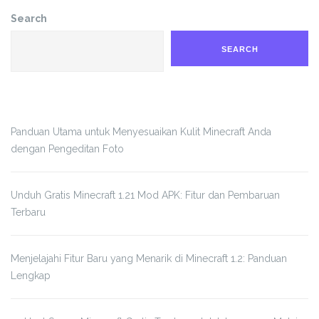
Search
SEARCH
Panduan Utama untuk Menyesuaikan Kulit Minecraft Anda
dengan Pengeditan Foto
Unduh Gratis Minecraft 1.21 Mod APK: Fitur dan Pembaruan
Terbaru
Menjelajahi Fitur Baru yang Menarik di Minecraft 1.2: Panduan
Lengkap