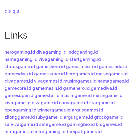
qiu qiu
Links
herogaming.id
divagaming.id
indogaming.id
namagaming.id
vivagaming.id
startgaming.id
statusgame.id
gameshero.id
gamesmesin.id
gamesindo.id
gamesdiva.id
gamessuper.id
herogames.id
mesingames.id
divagames.id
vivagames.id
musimgames.id
namagames.id
gamecore.id
gamemesin.id
gamehero.id
gamediva.id
gamesuper.id
gamestar.id
musimgame.id
mesingame.id
vivagame.id
divagame.id
namagame.id
stargame.id
opengaming.id
winnergames.id
argusgames.id
zilonggame.id
rubygame.id
argusgame.id
grockgame.id
survivalgame.id
safegame.id
gamingbio.id
biogames.id
intragames.id
introgaming.id
tempatgames.id