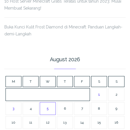
10 Host Server Minecraft Gratis Teratas untuk tahun 2023: Mulai
Membuat Sekarang!
Buka Kunci Kulit Frost Diamond di Minecraft: Panduan Langkah-
demi-Langkah
August 2026
M
T
W
T
F
S
S
1
2
3
4
5
6
7
8
9
10
11
12
13
14
15
16