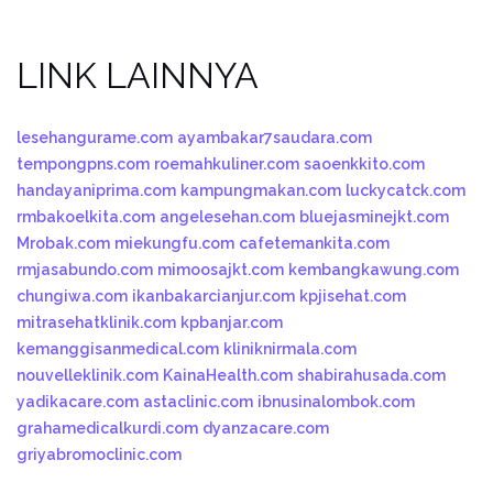
LINK LAINNYA
lesehangurame.com
ayambakar7saudara.com
tempongpns.com
roemahkuliner.com
saoenkkito.com
handayaniprima.com
kampungmakan.com
luckycatck.com
rmbakoelkita.com
angelesehan.com
bluejasminejkt.com
Mrobak.com
miekungfu.com
cafetemankita.com
rmjasabundo.com
mimoosajkt.com
kembangkawung.com
chungiwa.com
ikanbakarcianjur.com
kpjisehat.com
mitrasehatklinik.com
kpbanjar.com
kemanggisanmedical.com
kliniknirmala.com
nouvelleklinik.com
KainaHealth.com
shabirahusada.com
yadikacare.com
astaclinic.com
ibnusinalombok.com
grahamedicalkurdi.com
dyanzacare.com
griyabromoclinic.com