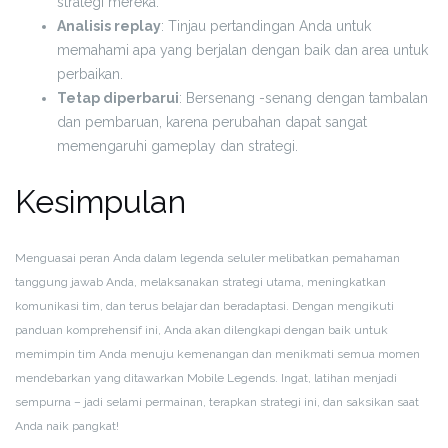
strategi mereka.
Analisis replay
: Tinjau pertandingan Anda untuk
memahami apa yang berjalan dengan baik dan area untuk
perbaikan.
Tetap diperbarui
: Bersenang -senang dengan tambalan
dan pembaruan, karena perubahan dapat sangat
memengaruhi gameplay dan strategi.
Kesimpulan
Menguasai peran Anda dalam legenda seluler melibatkan pemahaman
tanggung jawab Anda, melaksanakan strategi utama, meningkatkan
komunikasi tim, dan terus belajar dan beradaptasi. Dengan mengikuti
panduan komprehensif ini, Anda akan dilengkapi dengan baik untuk
memimpin tim Anda menuju kemenangan dan menikmati semua momen
mendebarkan yang ditawarkan Mobile Legends. Ingat, latihan menjadi
sempurna – jadi selami permainan, terapkan strategi ini, dan saksikan saat
Anda naik pangkat!