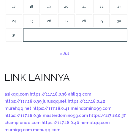
17
18
19
20
21
22
23
24
25
26
27
28
29
30
31
« Jul
LINK LAINNYA
asikqq.com
https://117.18.0.36
ahliqq.com
https://117.18.0.39
jurusqq.net
https://117.18.0.42
murahqq.net
https://117.18.0.41
maindomino99.com
https://117.18.0.38
masterdomino99.com
https://117.18.0.37
championqq.com
https://117.18.0.40
hematqq.com
murniqq.com
menuqq.com