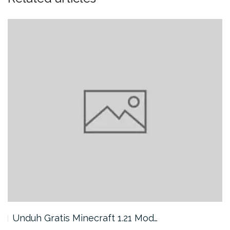
Unduh Gratis Minecraft 1.21 Mod…