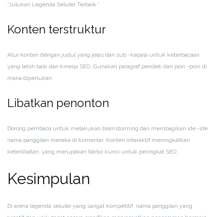
“Julukan Legenda Seluler Terbaik.”
Konten terstruktur
Atur konten dengan judul yang jelas dan sub -kepala untuk keterbacaan
yang lebih baik dan kinerja SEO. Gunakan paragraf pendek dan poin -poin di
mana diperlukan.
Libatkan penonton
Dorong pembaca untuk melakukan brainstorming dan membagikan ide -ide
nama panggilan mereka di komentar. Konten interaktif meningkatkan
keterlibatan, yang merupakan faktor kunci untuk peringkat SEO.
Kesimpulan
Di arena legenda seluler yang sangat kompetitif, nama panggilan yang