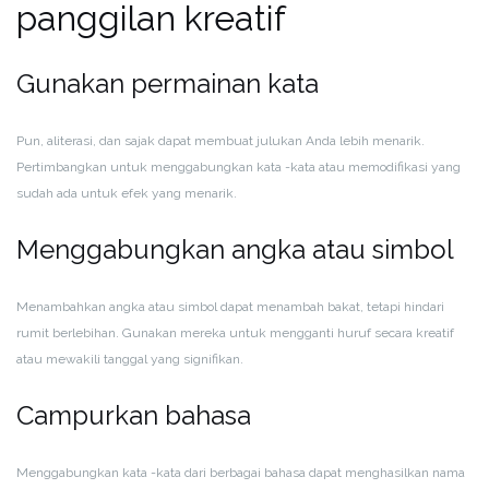
panggilan kreatif
Gunakan permainan kata
Pun, aliterasi, dan sajak dapat membuat julukan Anda lebih menarik.
Pertimbangkan untuk menggabungkan kata -kata atau memodifikasi yang
sudah ada untuk efek yang menarik.
Menggabungkan angka atau simbol
Menambahkan angka atau simbol dapat menambah bakat, tetapi hindari
rumit berlebihan. Gunakan mereka untuk mengganti huruf secara kreatif
atau mewakili tanggal yang signifikan.
Campurkan bahasa
Menggabungkan kata -kata dari berbagai bahasa dapat menghasilkan nama