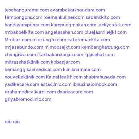
lesehangurame.com
ayambakar7saudara.com
tempongpns.com
roemahkuliner.com
saoenkkito.com
handayaniprima.com
kampungmakan.com
luckycatck.com
rmbakoelkita.com
angelesehan.com
bluejasminejkt.com
Mrobak.com
miekungfu.com
cafetemankita.com
rmjasabundo.com
mimoosajkt.com
kembangkawung.com
chungiwa.com
ikanbakarcianjur.com
kpjisehat.com
mitrasehatklinik.com
kpbanjar.com
kemanggisanmedical.com
kliniknirmala.com
nouvelleklinik.com
KainaHealth.com
shabirahusada.com
yadikacare.com
astaclinic.com
ibnusinalombok.com
grahamedicalkurdi.com
dyanzacare.com
griyabromoclinic.com
qiu qiu