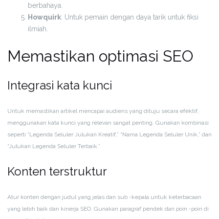
berbahaya.
Howquirk
: Untuk pemain dengan daya tarik untuk fiksi
ilmiah.
Memastikan optimasi SEO
Integrasi kata kunci
Untuk memastikan artikel mencapai audiens yang dituju secara efektif,
menggunakan kata kunci yang relevan sangat penting. Gunakan kombinasi
seperti “Legenda Seluler Julukan Kreatif,” “Nama Legenda Seluler Unik,” dan
“Julukan Legenda Seluler Terbaik.”
Konten terstruktur
Atur konten dengan judul yang jelas dan sub -kepala untuk keterbacaan
yang lebih baik dan kinerja SEO. Gunakan paragraf pendek dan poin -poin di