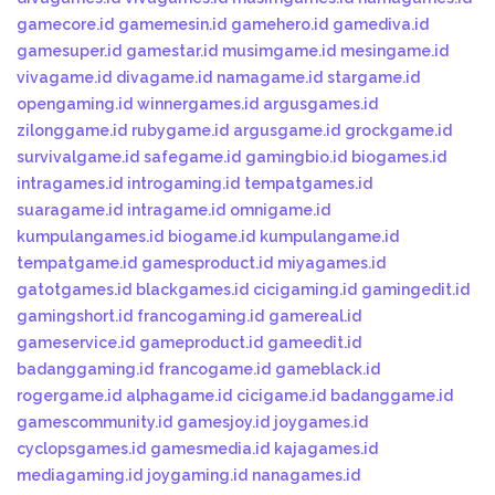
gamecore.id
gamemesin.id
gamehero.id
gamediva.id
gamesuper.id
gamestar.id
musimgame.id
mesingame.id
vivagame.id
divagame.id
namagame.id
stargame.id
opengaming.id
winnergames.id
argusgames.id
zilonggame.id
rubygame.id
argusgame.id
grockgame.id
survivalgame.id
safegame.id
gamingbio.id
biogames.id
intragames.id
introgaming.id
tempatgames.id
suaragame.id
intragame.id
omnigame.id
kumpulangames.id
biogame.id
kumpulangame.id
tempatgame.id
gamesproduct.id
miyagames.id
gatotgames.id
blackgames.id
cicigaming.id
gamingedit.id
gamingshort.id
francogaming.id
gamereal.id
gameservice.id
gameproduct.id
gameedit.id
badanggaming.id
francogame.id
gameblack.id
rogergame.id
alphagame.id
cicigame.id
badanggame.id
gamescommunity.id
gamesjoy.id
joygames.id
cyclopsgames.id
gamesmedia.id
kajagames.id
mediagaming.id
joygaming.id
nanagames.id