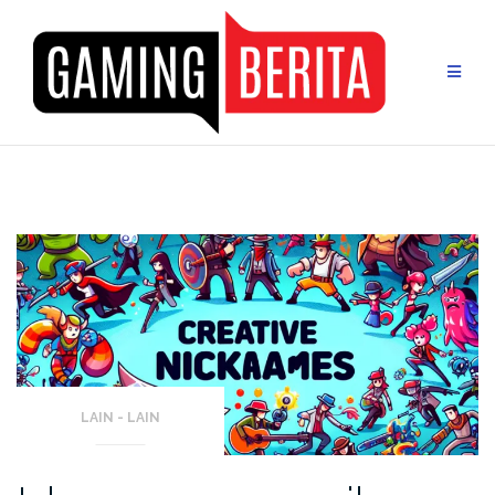
Skip
to
content
LAIN - LAIN