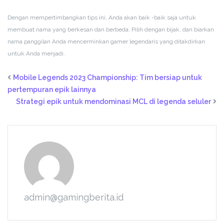
Dengan mempertimbangkan tips ini, Anda akan baik -baik saja untuk
membuat nama yang berkesan dan berbeda. Pilih dengan bijak, dan biarkan
nama panggilan Anda mencerminkan gamer legendaris yang ditakdirkan
untuk Anda menjadi.
Mobile Legends 2023 Championship: Tim bersiap untuk
pertempuran epik lainnya
Strategi epik untuk mendominasi MCL di legenda seluler
admin@gamingberita.id