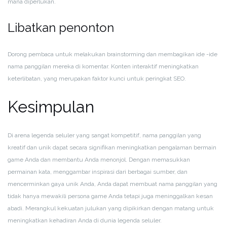
mana diperlukan.
Libatkan penonton
Dorong pembaca untuk melakukan brainstorming dan membagikan ide -ide
nama panggilan mereka di komentar. Konten interaktif meningkatkan
keterlibatan, yang merupakan faktor kunci untuk peringkat SEO.
Kesimpulan
Di arena legenda seluler yang sangat kompetitif, nama panggilan yang
kreatif dan unik dapat secara signifikan meningkatkan pengalaman bermain
game Anda dan membantu Anda menonjol. Dengan memasukkan
permainan kata, menggambar inspirasi dari berbagai sumber, dan
mencerminkan gaya unik Anda, Anda dapat membuat nama panggilan yang
tidak hanya mewakili persona game Anda tetapi juga meninggalkan kesan
abadi. Merangkul kekuatan julukan yang dipikirkan dengan matang untuk
meningkatkan kehadiran Anda di dunia legenda seluler.