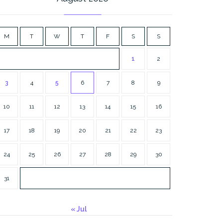
M
T
W
T
F
S
S
1
2
3
4
5
6
7
8
9
10
11
12
13
14
15
16
17
18
19
20
21
22
23
24
25
26
27
28
29
30
31
« Jul