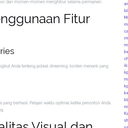
humor dan momen-momen menghibur selama permainan.
a
b
enggunaan Fitur
M
m
c
r
m
ries
k
c
i
gikut Anda tentang jadwal streaming, konten menarik yang
k
m
k
k
k
 yang berhasil. Pelajari waktu optimal ketika penonton Anda
n
ng.
K
s
litas Visual dan
y