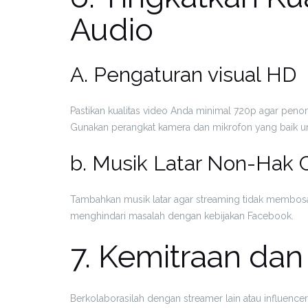
Audio
A. Pengaturan visual HD
Pastikan kualitas video Anda minimal 720p agar peno
Gunakan perangkat kamera dan mikrofon yang baik un
b. Musik Latar Non-Hak 
Tambahkan musik latar agar streaming tidak membosa
menghindari masalah dengan kebijakan Facebook.
7. Kemitraan dan
Berkolaborasilah dengan streamer lain atau influen