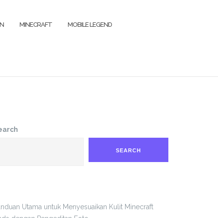
IN
MINECRAFT
MOBILE LEGEND
earch
SEARCH
nduan Utama untuk Menyesuaikan Kulit Minecraft