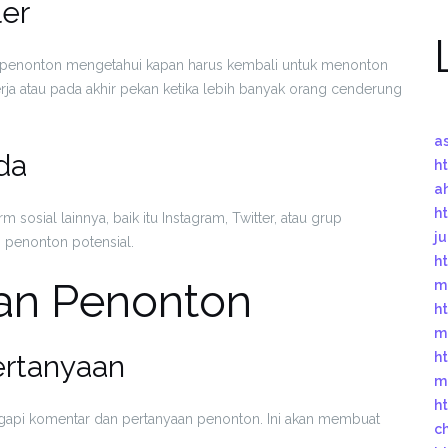
ler
 penonton mengetahui kapan harus kembali untuk menonton
erja atau pada akhir pekan ketika lebih banyak orang cenderung
a
da
ht
a
ht
sosial lainnya, baik itu Instagram, Twitter, atau grup
j
 penonton potensial.
ht
gan Penonton
m
ht
m
ertanyaan
ht
m
ht
gapi komentar dan pertanyaan penonton. Ini akan membuat
c