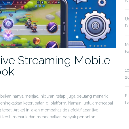
A
Un
P
Me
P
 Live Streaming Mobile
ook
10
2
Bu
bukan hanya menjadi hiburan, tetapi juga peluang menarik
L
ingkatkan keterlibatan di platform. Namun, untuk mencapai
epat. Artikel ini akan membahas tips efektif agar live
i lebih menarik dan mendapatkan banyak penonton.