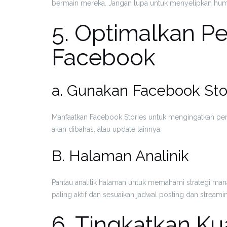
bermain mereka. Jangan lupa untuk menyelipkan 
5. Optimalkan P
Facebook
a. Gunakan Facebook Sto
Manfaatkan Facebook Stories untuk mengingatkan pen
akan dibahas, atau update lainnya.
B. Halaman Analinik
Pantau analitik halaman untuk memahami strategi mana
paling aktif dan sesuaikan jadwal posting dan streami
6. Tingkatkan Kua