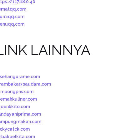
tps://117.18.0.40
ematqq.com
urniqq.com
enuqq.com
LINK LAINNYA
esehangurame.com
yambakar7saudara.com
empongpns.com
oemahkuliner.com
aoenkkito.com
andayaniprima.com
ampungmakan.com
uckycatck.com
mbakoelkita.com