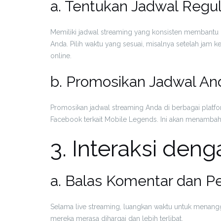
a. Tentukan Jadwal Regu
Memiliki jadwal streaming yang konsisten membantu
Anda. Pilih waktu yang sesuai, misalnya setelah jam k
online.
b. Promosikan Jadwal An
Promosikan jadwal streaming Anda di berbagai platform 
Facebook terkait Mobile Legends. Ini akan menambah
3. Interaksi den
a. Balas Komentar dan P
Selama live streaming, luangkan waktu untuk menang
mereka merasa dihargai dan lebih terlibat.