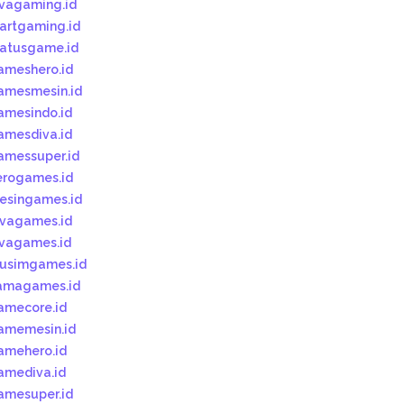
ivagaming.id
tartgaming.id
tatusgame.id
ameshero.id
amesmesin.id
amesindo.id
amesdiva.id
amessuper.id
erogames.id
esingames.id
ivagames.id
ivagames.id
usimgames.id
amagames.id
amecore.id
amemesin.id
amehero.id
amediva.id
amesuper.id