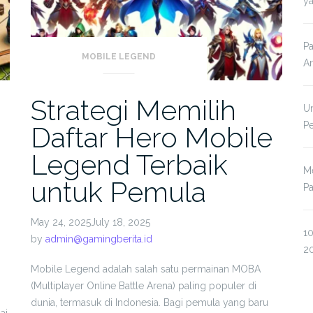
ya
Pa
MOBILE LEGEND
A
Strategi Memilih
Un
P
Daftar Hero Mobile
Legend Terbaik
Me
untuk Pemula
P
May 24, 2025July 18, 2025
10
by
admin@gamingberita.id
2
Mobile Legend adalah salah satu permainan MOBA
(Multiplayer Online Battle Arena) paling populer di
dunia, termasuk di Indonesia. Bagi pemula yang baru
i,