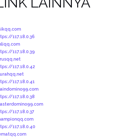
LINK LAINNYA
sikqq.com
tps://117.18.0.36
hliqq.com
tps://117.18.0.39
urusqq.net
tps://117.18.0.42
urahqq.net
tps://117.18.0.41
aindomino99.com
tps://117.18.0.38
asterdomino99.com
tps://117.18.0.37
hampionqq.com
tps://117.18.0.40
ematqq.com