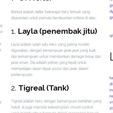
g
d
Berikut adalah daftar beberapa hero terbaik yang
g
disarankan untuk pemula berdasarkan kriteria di atas:
na
1.
Layla (penembak jitu)
us
qi
m
Layla adalah salah satu hero yang paling mudah
.
digunakan, dengan kemampuan jarak jauh yang kuat
dan kemampuan untuk memberikan damage besar dari
jarak aman. Dia adalah pilihan yang tepat untuk
mempelajari dasar-dasar posisi dan jarak dalam
pertempuran.
h
d
2.
Tigreal (Tank)
i
n
Tigreal adalah hero dengan kemampuan bertahan yang
v
f
hebat. Ia juga memiliki keterampilan crowd control
s