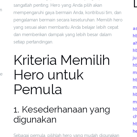
p
sangatlah penting. Hero yang Anda pilih akan
n
mempengaruhi gaya bermain Anda, kontribusi tim, dan
pengalaman bermain secara keseluruhan. Memilih hero
yang sesuai akan membantu Anda belajar lebih cepat
a
dan memberikan dampak yang lebih besar dalam
ht
setiap pertandingan.
a
ht
Kriteria Memilih
j
ht
Hero untuk
m
ke
ht
Pemula
m
ht
m
1. Kesederhanaan yang
ht
digunakan
c
ht
h
Sebagai pemula, pilihlah hero yang mudah digunakan