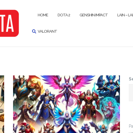
SEARCH
HOME
DOTA 2
GENSHIN IMPACT
LAIN – LA
VALORANT
S
P