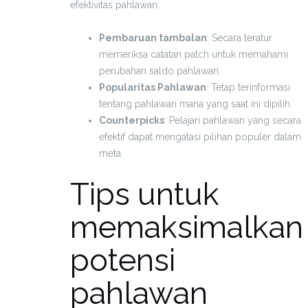
efektivitas pahlawan:
Pembaruan tambalan
: Secara teratur
memeriksa catatan patch untuk memahami
perubahan saldo pahlawan.
Popularitas Pahlawan
: Tetap terinformasi
tentang pahlawan mana yang saat ini dipilih.
Counterpicks
: Pelajari pahlawan yang secara
efektif dapat mengatasi pilihan populer dalam
meta.
Tips untuk
memaksimalkan
potensi
pahlawan