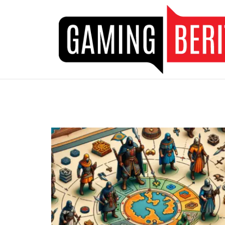
Skip
to
content