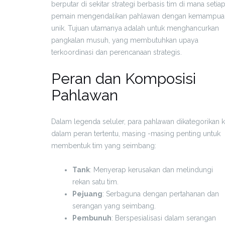
berputar di sekitar strategi berbasis tim di mana setia
pemain mengendalikan pahlawan dengan kemampua
unik. Tujuan utamanya adalah untuk menghancurkan
pangkalan musuh, yang membutuhkan upaya
terkoordinasi dan perencanaan strategis.
Peran dan Komposisi
Pahlawan
Dalam legenda seluler, para pahlawan dikategorikan 
dalam peran tertentu, masing -masing penting untuk
membentuk tim yang seimbang:
Tank
: Menyerap kerusakan dan melindungi
rekan satu tim.
Pejuang
: Serbaguna dengan pertahanan dan
serangan yang seimbang.
Pembunuh
: Berspesialisasi dalam serangan