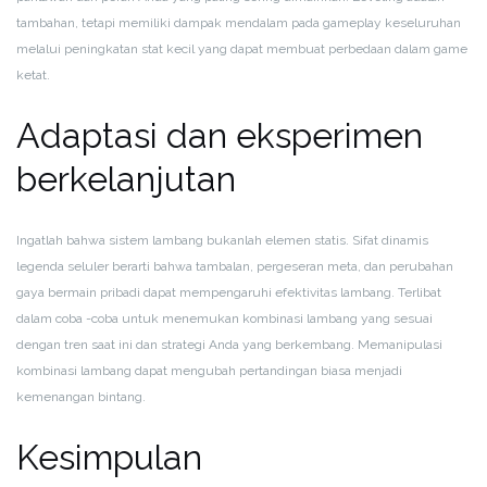
tambahan, tetapi memiliki dampak mendalam pada gameplay keseluruhan
melalui peningkatan stat kecil yang dapat membuat perbedaan dalam game
ketat.
Adaptasi dan eksperimen
berkelanjutan
Ingatlah bahwa sistem lambang bukanlah elemen statis. Sifat dinamis
legenda seluler berarti bahwa tambalan, pergeseran meta, dan perubahan
gaya bermain pribadi dapat mempengaruhi efektivitas lambang. Terlibat
dalam coba -coba untuk menemukan kombinasi lambang yang sesuai
dengan tren saat ini dan strategi Anda yang berkembang. Memanipulasi
kombinasi lambang dapat mengubah pertandingan biasa menjadi
kemenangan bintang.
Kesimpulan