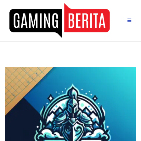
Skip
to
content