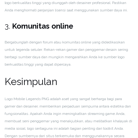
logo berkualitas tinggi yang diunggah oleh desainer profesional. Pastikan
Anda menghormati perjanjian lisensi saat menggunakan sumber daya ini.
3.
Komunitas online
Bergabunglah dengan forum atau komunitas online yang didedikasikan
untuk legenda seluler. Rekan-rekan gamer dan penggemar desain sering
berbagi sumber daya dan mungkin mengarahkan Anda ke sumber logo
berkualitas tinggi yang dapat dipercaya.
Kesimpulan
Logo Mobile Legends PNG adalah aset yang sangat berharga bagi para
gamer dan desainer, memberikan perpaduan sempurna antara estetika dan
fungsionalitas. Apakah Anda ingin meningkatkan streaming game Anda,
membuat seni penggemar yang menakjubkan, atau melibatkan khalayak di
media sosial, logo serbaguna ini adalah bagian penting dari toolkit Anda.
Dengan sumbernya dari situs terkemuka dan menggunakannya secara