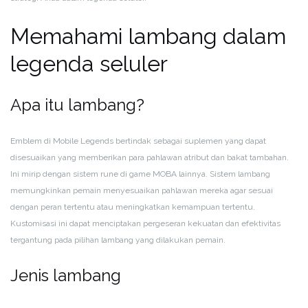
Memahami lambang dalam
legenda seluler
Apa itu lambang?
Emblem di Mobile Legends bertindak sebagai suplemen yang dapat
disesuaikan yang memberikan para pahlawan atribut dan bakat tambahan.
Ini mirip dengan sistem rune di game MOBA lainnya. Sistem lambang
memungkinkan pemain menyesuaikan pahlawan mereka agar sesuai
dengan peran tertentu atau meningkatkan kemampuan tertentu.
Kustomisasi ini dapat menciptakan pergeseran kekuatan dan efektivitas
tergantung pada pilihan lambang yang dilakukan pemain.
Jenis lambang