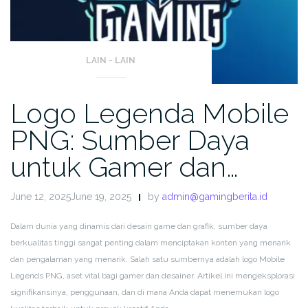
LAIN - LAIN
Logo Legenda Mobile
PNG: Sumber Daya
untuk Gamer dan…
June 12, 2025June 19, 2025
by
admin@gamingberita.id
Dalam dunia yang dinamis dari desain game dan grafik, sumber daya
berkualitas tinggi sangat penting dalam menciptakan konten yang menarik
dan pengalaman yang menarik. Salah satu sumbernya adalah logo Mobile
Legends PNG, aset vital bagi gamer dan desainer. Artikel ini mengeksplorasi
signifikansinya, penggunaan, dan di mana Anda dapat menemukan logo