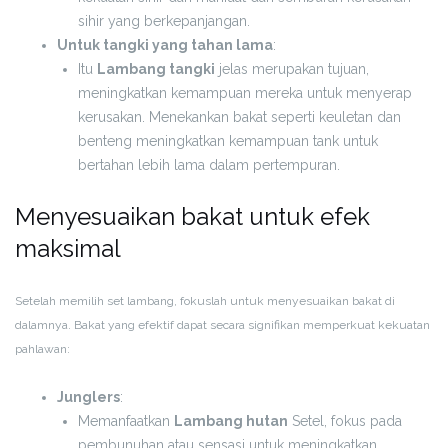
sihir yang berkepanjangan.
Untuk tangki yang tahan lama
:
Itu
Lambang tangki
jelas merupakan tujuan,
meningkatkan kemampuan mereka untuk menyerap
kerusakan. Menekankan bakat seperti keuletan dan
benteng meningkatkan kemampuan tank untuk
bertahan lebih lama dalam pertempuran.
Menyesuaikan bakat untuk efek
maksimal
Setelah memilih set lambang, fokuslah untuk menyesuaikan bakat di
dalamnya. Bakat yang efektif dapat secara signifikan memperkuat kekuatan
pahlawan:
Junglers
:
Memanfaatkan
Lambang hutan
Setel, fokus pada
pembunuhan atau sensasi untuk meningkatkan