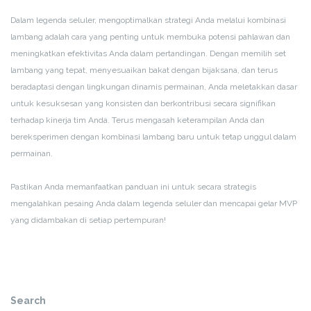
Dalam legenda seluler, mengoptimalkan strategi Anda melalui kombinasi
lambang adalah cara yang penting untuk membuka potensi pahlawan dan
meningkatkan efektivitas Anda dalam pertandingan. Dengan memilih set
lambang yang tepat, menyesuaikan bakat dengan bijaksana, dan terus
beradaptasi dengan lingkungan dinamis permainan, Anda meletakkan dasar
untuk kesuksesan yang konsisten dan berkontribusi secara signifikan
terhadap kinerja tim Anda. Terus mengasah keterampilan Anda dan
bereksperimen dengan kombinasi lambang baru untuk tetap unggul dalam
permainan.
Pastikan Anda memanfaatkan panduan ini untuk secara strategis
mengalahkan pesaing Anda dalam legenda seluler dan mencapai gelar MVP
yang didambakan di setiap pertempuran!
Search