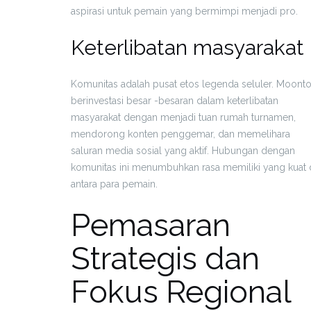
aspirasi untuk pemain yang bermimpi menjadi pro.
Keterlibatan masyarakat
Komunitas adalah pusat etos legenda seluler. Moont
berinvestasi besar -besaran dalam keterlibatan
masyarakat dengan menjadi tuan rumah turnamen,
mendorong konten penggemar, dan memelihara
saluran media sosial yang aktif. Hubungan dengan
komunitas ini menumbuhkan rasa memiliki yang kuat 
antara para pemain.
Pemasaran
Strategis dan
Fokus Regional