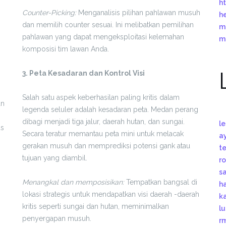
ht
Counter-Picking:
Menganalisis pilihan pahlawan musuh
h
dan memilih counter sesuai. Ini melibatkan pemilihan
m
pahlawan yang dapat mengeksploitasi kelemahan
m
komposisi tim lawan Anda.
3. Peta Kesadaran dan Kontrol Visi
Salah satu aspek keberhasilan paling kritis dalam
an
legenda seluler adalah kesadaran peta. Medan perang
dibagi menjadi tiga jalur, daerah hutan, dan sungai.
l
us
Secara teratur memantau peta mini untuk melacak
a
gerakan musuh dan memprediksi potensi gank atau
t
tujuan yang diambil.
r
s
Menangkal dan memposisikan:
Tempatkan bangsal di
h
lokasi strategis untuk mendapatkan visi daerah -daerah
k
kritis seperti sungai dan hutan, meminimalkan
l
penyergapan musuh.
r