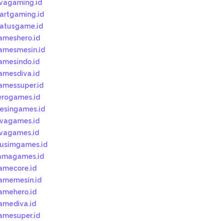
ivagaming.id
tartgaming.id
tatusgame.id
ameshero.id
amesmesin.id
amesindo.id
amesdiva.id
amessuper.id
erogames.id
esingames.id
ivagames.id
ivagames.id
usimgames.id
amagames.id
amecore.id
amemesin.id
amehero.id
amediva.id
amesuper.id