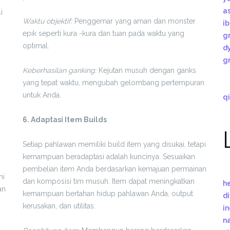
a
i
Waktu objektif:
Penggemar yang aman dan monster
i
epik seperti kura -kura dan tuan pada waktu yang
g
optimal.
d
g
Keberhasilan ganking:
Kejutan musuh dengan ganks
yang tepat waktu, mengubah gelombang pertempuran
untuk Anda.
qi
6. Adaptasi Item Builds
Setiap pahlawan memiliki build item yang disukai, tetapi
kemampuan beradaptasi adalah kuncinya. Sesuaikan
pembelian item Anda berdasarkan kemajuan permainan
mi
dan komposisi tim musuh. Item dapat meningkatkan
h
an
kemampuan bertahan hidup pahlawan Anda, output
d
kerusakan, dan utilitas.
i
n