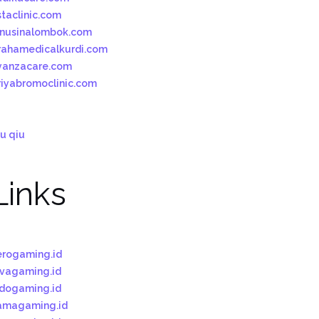
staclinic.com
bnusinalombok.com
rahamedicalkurdi.com
yanzacare.com
riyabromoclinic.com
u qiu
Links
erogaming.id
ivagaming.id
ndogaming.id
amagaming.id