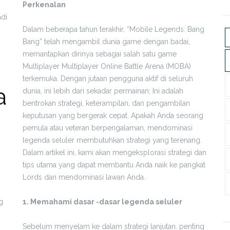
Perkenalan
adi
Dalam beberapa tahun terakhir, “Mobile Legends: Bang
Bang” telah mengambil dunia game dengan badai,
memantapkan dirinya sebagai salah satu game
Multiplayer Multiplayer Online Battle Arena (MOBA)
terkemuka. Dengan jutaan pengguna aktif di seluruh
a
dunia, ini lebih dari sekadar permainan; Ini adalah
bentrokan strategi, keterampilan, dan pengambilan
keputusan yang bergerak cepat. Apakah Anda seorang
pemula atau veteran berpengalaman, mendominasi
legenda seluler membutuhkan strategi yang terenang.
Dalam artikel ini, kami akan mengeksplorasi strategi dan
tips utama yang dapat membantu Anda naik ke pangkat
Lords dan mendominasi lawan Anda.
g
1. Memahami dasar -dasar legenda seluler
Sebelum menyelam ke dalam strategi lanjutan, penting