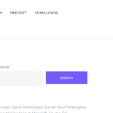
IN
MINECRAFT
MOBILE LEGEND
earch
SEARCH
anduan Utama Membangun Rumah Abad Pertengahan