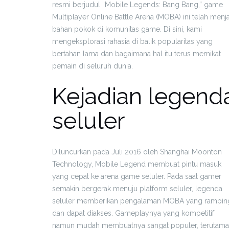
resmi berjudul “Mobile Legends: Bang Bang,” game
Multiplayer Online Battle Arena (MOBA) ini telah menj
bahan pokok di komunitas game. Di sini, kami
mengeksplorasi rahasia di balik popularitas yang
bertahan lama dan bagaimana hal itu terus memikat
pemain di seluruh dunia.
Kejadian legend
seluler
Diluncurkan pada Juli 2016 oleh Shanghai Moonton
Technology, Mobile Legend membuat pintu masuk
yang cepat ke arena game seluler. Pada saat gamer
semakin bergerak menuju platform seluler, legenda
seluler memberikan pengalaman MOBA yang rampin
dan dapat diakses. Gameplaynya yang kompetitif
namun mudah membuatnya sangat populer, terutama