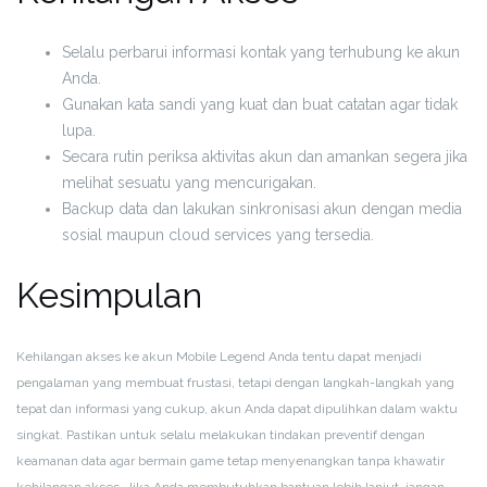
Selalu perbarui informasi kontak yang terhubung ke akun
Anda.
Gunakan kata sandi yang kuat dan buat catatan agar tidak
lupa.
Secara rutin periksa aktivitas akun dan amankan segera jika
melihat sesuatu yang mencurigakan.
Backup data dan lakukan sinkronisasi akun dengan media
sosial maupun cloud services yang tersedia.
Kesimpulan
Kehilangan akses ke akun Mobile Legend Anda tentu dapat menjadi
pengalaman yang membuat frustasi, tetapi dengan langkah-langkah yang
tepat dan informasi yang cukup, akun Anda dapat dipulihkan dalam waktu
singkat. Pastikan untuk selalu melakukan tindakan preventif dengan
keamanan data agar bermain game tetap menyenangkan tanpa khawatir