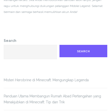
kehilangan akses. Jika Anda membutuhkan bantuan lebih lanjut, jangan
ragu untuk menghubungi dukungan pelanggan Mobile Legend. Selamat
bermain dan semoga berhasil memulihkan akun Anda!
Search
SEARCH
Misteri Herobrine di Minecraft: Mengungkap Legenda
Panduan Utama Membangun Rumah Abad Pertengahan yang
Menakjubkan di Minecraft: Tip dan Trik