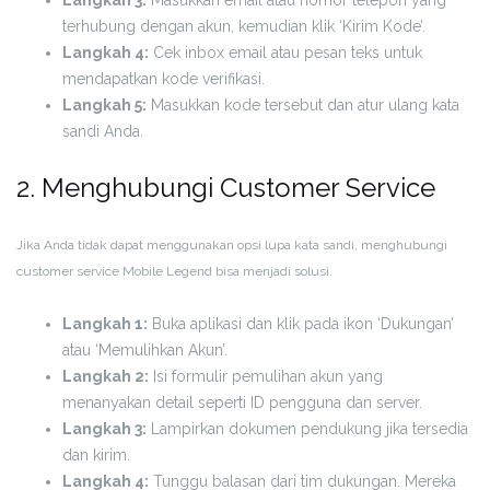
Langkah 3:
Masukkan email atau nomor telepon yang
terhubung dengan akun, kemudian klik ‘Kirim Kode’.
Langkah 4:
Cek inbox email atau pesan teks untuk
mendapatkan kode verifikasi.
Langkah 5:
Masukkan kode tersebut dan atur ulang kata
sandi Anda.
2. Menghubungi Customer Service
Jika Anda tidak dapat menggunakan opsi lupa kata sandi, menghubungi
customer service Mobile Legend bisa menjadi solusi.
Langkah 1:
Buka aplikasi dan klik pada ikon ‘Dukungan’
atau ‘Memulihkan Akun’.
Langkah 2:
Isi formulir pemulihan akun yang
menanyakan detail seperti ID pengguna dan server.
Langkah 3:
Lampirkan dokumen pendukung jika tersedia
dan kirim.
Langkah 4:
Tunggu balasan dari tim dukungan. Mereka