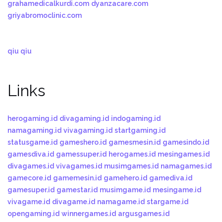
grahamedicalkurdi.com
dyanzacare.com
griyabromoclinic.com
qiu qiu
Links
herogaming.id
divagaming.id
indogaming.id
namagaming.id
vivagaming.id
startgaming.id
statusgame.id
gameshero.id
gamesmesin.id
gamesindo.id
gamesdiva.id
gamessuper.id
herogames.id
mesingames.id
divagames.id
vivagames.id
musimgames.id
namagames.id
gamecore.id
gamemesin.id
gamehero.id
gamediva.id
gamesuper.id
gamestar.id
musimgame.id
mesingame.id
vivagame.id
divagame.id
namagame.id
stargame.id
opengaming.id
winnergames.id
argusgames.id