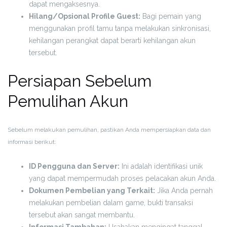
dapat mengaksesnya.
Hilang/Opsional Profile Guest:
Bagi pemain yang
menggunakan profil tamu tanpa melakukan sinkronisasi,
kehilangan perangkat dapat berarti kehilangan akun
tersebut.
Persiapan Sebelum
Pemulihan Akun
Sebelum melakukan pemulihan, pastikan Anda mempersiapkan data dan
informasi berikut:
ID Pengguna dan Server:
Ini adalah identifikasi unik
yang dapat mempermudah proses pelacakan akun Anda.
Dokumen Pembelian yang Terkait:
Jika Anda pernah
melakukan pembelian dalam game, bukti transaksi
tersebut akan sangat membantu.