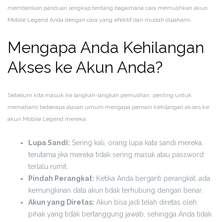
memberikan panduan lengkap tentang bagaimana cara memulihkan akun
Mobile Legend Anda dengan cara yang efektif dan mudah dipahami.
Mengapa Anda Kehilangan
Akses ke Akun Anda?
Sebelum kita masuk ke langkah-langkah pemulihan, penting untuk
memahami beberapa alasan umum mengapa pemain kehilangan akses ke
akun Mobile Legend mereka:
Lupa Sandi:
Sering kali, orang lupa kata sandi mereka,
terutama jika mereka tidak sering masuk atau password
terlalu rumit.
Pindah Perangkat:
Ketika Anda berganti perangkat, ada
kemungkinan data akun tidak terhubung dengan benar.
Akun yang Diretas:
Akun bisa jadi telah diretas oleh
pihak yang tidak bertanggung jawab, sehingga Anda tidak