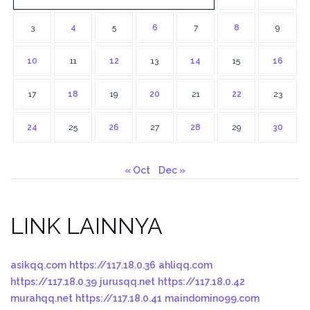
3
4
5
6
7
8
9
10
11
12
13
14
15
16
17
18
19
20
21
22
23
24
25
26
27
28
29
30
« Oct
Dec »
LINK LAINNYA
asikqq.com
https://117.18.0.36
ahliqq.com
https://117.18.0.39
jurusqq.net
https://117.18.0.42
murahqq.net
https://117.18.0.41
maindomino99.com