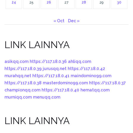
24
25
26
27
28
29
30
« Oct
Dec »
LINK LAINNYA
asikqq.com
https://117.18.0.36
ahliqq.com
https://117.18.0.39
jurusqq.net
https://117.18.0.42
murahqq.net
https://117.18.0.41
maindomino99.com
https://117.18.0.38
masterdomino99.com
https://117.18.0.37
championqq.com
https://117.18.0.40
hematqq.com
murniqq.com
menuqq.com
LINK LAINNYA