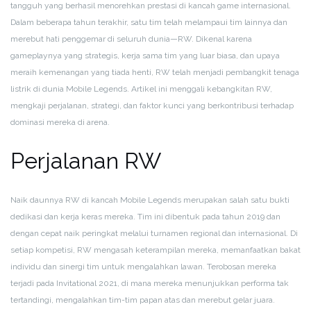
tangguh yang berhasil menorehkan prestasi di kancah game internasional.
Dalam beberapa tahun terakhir, satu tim telah melampaui tim lainnya dan
merebut hati penggemar di seluruh dunia—RW. Dikenal karena
gameplaynya yang strategis, kerja sama tim yang luar biasa, dan upaya
meraih kemenangan yang tiada henti, RW telah menjadi pembangkit tenaga
listrik di dunia Mobile Legends. Artikel ini menggali kebangkitan RW,
mengkaji perjalanan, strategi, dan faktor kunci yang berkontribusi terhadap
dominasi mereka di arena.
Perjalanan RW
Naik daunnya RW di kancah Mobile Legends merupakan salah satu bukti
dedikasi dan kerja keras mereka. Tim ini dibentuk pada tahun 2019 dan
dengan cepat naik peringkat melalui turnamen regional dan internasional. Di
setiap kompetisi, RW mengasah keterampilan mereka, memanfaatkan bakat
individu dan sinergi tim untuk mengalahkan lawan. Terobosan mereka
terjadi pada Invitational 2021, di mana mereka menunjukkan performa tak
tertandingi, mengalahkan tim-tim papan atas dan merebut gelar juara.