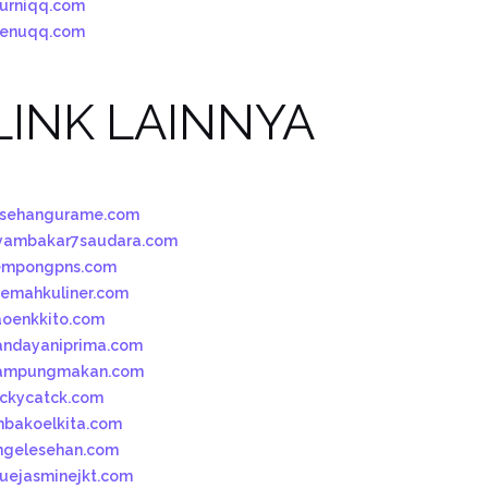
urniqq.com
enuqq.com
LINK LAINNYA
esehangurame.com
yambakar7saudara.com
empongpns.com
oemahkuliner.com
aoenkkito.com
andayaniprima.com
ampungmakan.com
uckycatck.com
mbakoelkita.com
ngelesehan.com
luejasminejkt.com