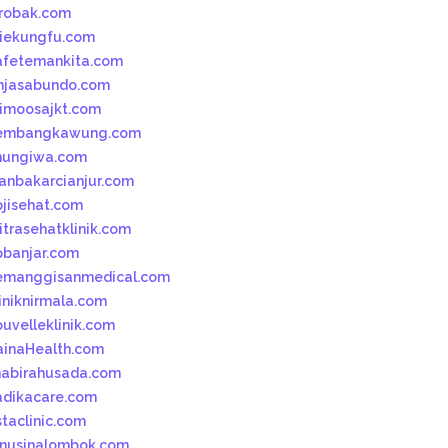
robak.com
iekungfu.com
afetemankita.com
mjasabundo.com
imoosajkt.com
embangkawung.com
hungiwa.com
kanbakarcianjur.com
pjisehat.com
itrasehatklinik.com
pbanjar.com
emanggisanmedical.com
liniknirmala.com
ouvelleklinik.com
ainaHealth.com
habirahusada.com
adikacare.com
staclinic.com
bnusinalombok.com