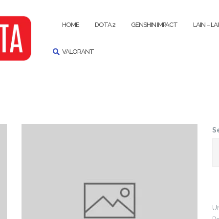
SEARCH
HOME
DOTA 2
GENSHIN IMPACT
LAIN – LA
VALORANT
S
Un