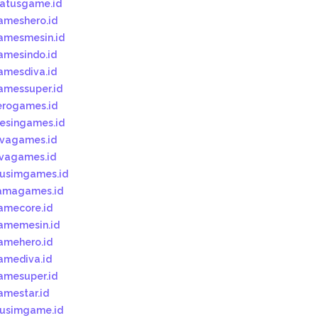
tatusgame.id
ameshero.id
amesmesin.id
amesindo.id
amesdiva.id
amessuper.id
erogames.id
esingames.id
ivagames.id
ivagames.id
usimgames.id
amagames.id
amecore.id
amemesin.id
amehero.id
amediva.id
amesuper.id
amestar.id
usimgame.id