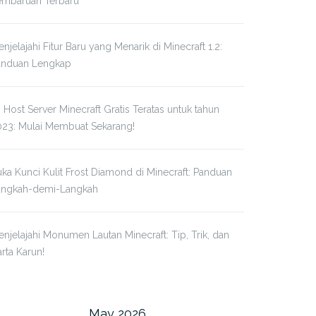
embaruan Terbaru
njelajahi Fitur Baru yang Menarik di Minecraft 1.2:
anduan Lengkap
 Host Server Minecraft Gratis Teratas untuk tahun
023: Mulai Membuat Sekarang!
ka Kunci Kulit Frost Diamond di Minecraft: Panduan
angkah-demi-Langkah
njelajahi Monumen Lautan Minecraft: Tip, Trik, dan
rta Karun!
May 2026