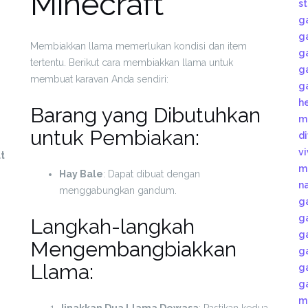
Minecraft
s
g
g
Membiakkan llama memerlukan kondisi dan item
g
tertentu. Berikut cara membiakkan llama untuk
g
membuat karavan Anda sendiri:
g
h
Barang yang Dibutuhkan
m
untuk Pembiakan:
d
v
t
m
Hay Bale
: Dapat dibuat dengan
n
menggabungkan gandum.
g
g
Langkah-langkah
g
Mengembangbiakkan
g
Llama:
g
g
m
Jinakkan Dua Llama Dewasa
: Pastikan kedua