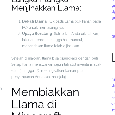
Menjinakkan Llama:
g
d
g
Dekati Llama
: Klik pada llama (klik kanan pada
PC) untuk memasangnya.
Upaya Berulang
: Setiap kali Anda dikalahkan,
qi
lakukan remount hingga hati muncul,
menandakan llama telah dijinakkan.
Setelah dijinakkan, llama bisa dilengkapi dengan peti.
Setiap llama menawarkan sejumlah slot inventaris acak
.
(dari 3 hingga 15), meningkatkan kemampuan
penyimpanan Anda saat menjelajah.
h
d
Membiakkan
n.
i
h
n
Llama di
v
s