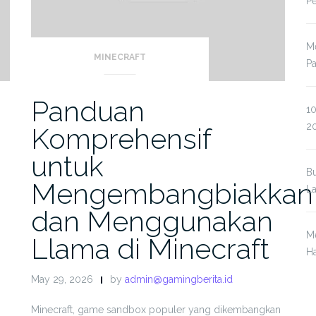
P
Me
MINECRAFT
P
Panduan
10
2
Komprehensif
untuk
Bu
Mengembangbiakkan
L
dan Menggunakan
Me
Llama di Minecraft
Ha
May 29, 2026
by
admin@gamingberita.id
Minecraft, game sandbox populer yang dikembangkan