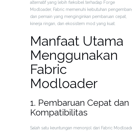
alternatif yang lebih fleksibel terhadap Forge
Modloader, Fabric memenuhi kebutuhan pengemban
dan pemain yang menginginkan pembaruan cepat,
kinerja ringan, dan ekosistem mod yang kuat.
Manfaat Utama
Menggunakan
Fabric
Modloader
1. Pembaruan Cepat dan
Kompatibilitas
Salah satu keuntungan menonjol dari Fabric Modload