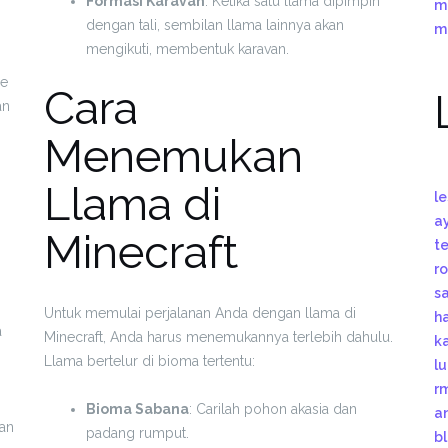
Formasi Karavan
: Ketika satu llama dipimpin
m
dengan tali, sembilan llama lainnya akan
m
mengikuti, membentuk karavan.
me
Cara
an
Menemukan
Llama di
l
a
Minecraft
t
r
s
Untuk memulai perjalanan Anda dengan llama di
h
a
Minecraft, Anda harus menemukannya terlebih dahulu.
k
Llama bertelur di bioma tertentu:
l
r
Bioma Sabana
: Carilah pohon akasia dan
a
an
padang rumput.
b