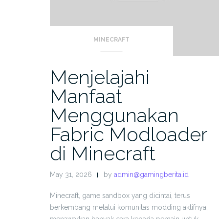
MINECRAFT
Menjelajahi
Manfaat
Menggunakan
Fabric Modloader
di Minecraft
May 31, 2026
by
admin@gamingberita.id
Minecraft, game sandbox yang dicintai, terus
berkembang melalui komunitas modding aktifnya,
menawarkan banyak cara kepada pemain untuk