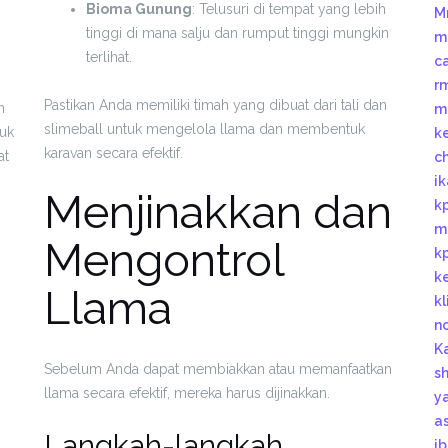
Bioma Gunung
: Telusuri di tempat yang lebih
M
tinggi di mana salju dan rumput tinggi mungkin
m
terlihat.
c
r
Pastikan Anda memiliki timah yang dibuat dari tali dan
n
m
slimeball untuk mengelola llama dan membentuk
uk
k
karavan secara efektif.
at
c
i
Menjinakkan dan
k
m
Mengontrol
k
k
Llama
k
n
K
Sebelum Anda dapat membiakkan atau memanfaatkan
s
llama secara efektif, mereka harus dijinakkan.
y
a
Langkah-langkah
i