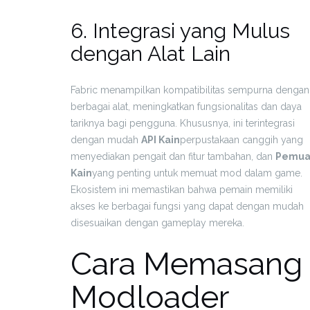
6. Integrasi yang Mulus
dengan Alat Lain
Fabric menampilkan kompatibilitas sempurna dengan
berbagai alat, meningkatkan fungsionalitas dan daya
tariknya bagi pengguna. Khususnya, ini terintegrasi
dengan mudah
API Kain
perpustakaan canggih yang
menyediakan pengait dan fitur tambahan, dan
Pemua
Kain
yang penting untuk memuat mod dalam game.
Ekosistem ini memastikan bahwa pemain memiliki
akses ke berbagai fungsi yang dapat dengan mudah
disesuaikan dengan gameplay mereka.
Cara Memasang
Modloader