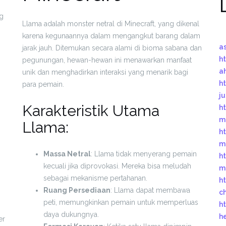
g
Llama adalah monster netral di Minecraft, yang dikenal
karena kegunaannya dalam mengangkut barang dalam
a
jarak jauh. Ditemukan secara alami di bioma sabana dan
ht
pegunungan, hewan-hewan ini menawarkan manfaat
a
unik dan menghadirkan interaksi yang menarik bagi
ht
para pemain.
j
Karakteristik Utama
ht
m
Llama:
ht
m
Massa Netral
: Llama tidak menyerang pemain
ht
kecuali jika diprovokasi. Mereka bisa meludah
m
sebagai mekanisme pertahanan.
ht
Ruang Persediaan
: Llama dapat membawa
c
peti, memungkinkan pemain untuk memperluas
ht
daya dukungnya.
h
er