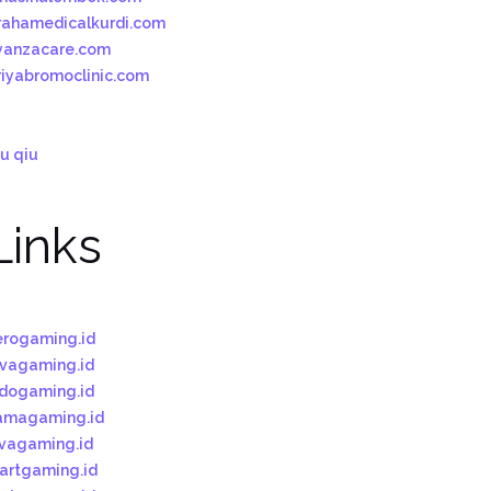
rahamedicalkurdi.com
yanzacare.com
riyabromoclinic.com
u qiu
Links
erogaming.id
ivagaming.id
ndogaming.id
amagaming.id
ivagaming.id
tartgaming.id