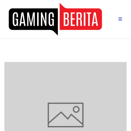
Skip
to
content