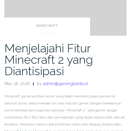
MINECRAFT
Menjelajahi Fitur
Minecraft 2 yang
Diantisipasi
May 18, 2026
by
admin@gamingberita.id
Minecraft, game sandbox ikonik yang telah memikat jutaan pemain di
seluruh dunia, tetap menjadi ciri khas industri game. Dengan beredarnya
rumor tentang kemungkinan perilisan “Minecraft 2”, para gamer sangat
menantikan fitur-fitur baru dan peningkatan yang dapat dibawa oleh sekuel
tersebut. Meskipun belum ada konfirmasi resmi dari Mojang Studios atau