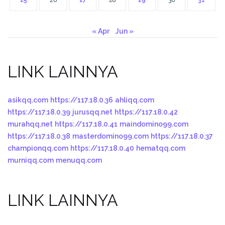
25
26
27
28
29
30
31
« Apr
Jun »
LINK LAINNYA
asikqq.com
https://117.18.0.36
ahliqq.com
https://117.18.0.39
jurusqq.net
https://117.18.0.42
murahqq.net
https://117.18.0.41
maindomino99.com
https://117.18.0.38
masterdomino99.com
https://117.18.0.37
championqq.com
https://117.18.0.40
hematqq.com
murniqq.com
menuqq.com
LINK LAINNYA