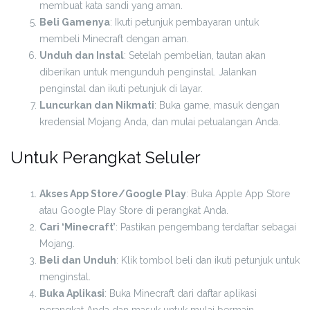
membuat kata sandi yang aman.
Beli Gamenya
: Ikuti petunjuk pembayaran untuk
membeli Minecraft dengan aman.
Unduh dan Instal
: Setelah pembelian, tautan akan
diberikan untuk mengunduh penginstal. Jalankan
penginstal dan ikuti petunjuk di layar.
Luncurkan dan Nikmati
: Buka game, masuk dengan
kredensial Mojang Anda, dan mulai petualangan Anda.
Untuk Perangkat Seluler
Akses App Store/Google Play
: Buka Apple App Store
atau Google Play Store di perangkat Anda.
Cari ‘Minecraft’
: Pastikan pengembang terdaftar sebagai
Mojang.
Beli dan Unduh
: Klik tombol beli dan ikuti petunjuk untuk
menginstal.
Buka Aplikasi
: Buka Minecraft dari daftar aplikasi