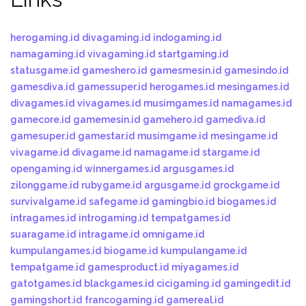
herogaming.id
divagaming.id
indogaming.id
namagaming.id
vivagaming.id
startgaming.id
statusgame.id
gameshero.id
gamesmesin.id
gamesindo.id
gamesdiva.id
gamessuper.id
herogames.id
mesingames.id
divagames.id
vivagames.id
musimgames.id
namagames.id
gamecore.id
gamemesin.id
gamehero.id
gamediva.id
gamesuper.id
gamestar.id
musimgame.id
mesingame.id
vivagame.id
divagame.id
namagame.id
stargame.id
opengaming.id
winnergames.id
argusgames.id
zilonggame.id
rubygame.id
argusgame.id
grockgame.id
survivalgame.id
safegame.id
gamingbio.id
biogames.id
intragames.id
introgaming.id
tempatgames.id
suaragame.id
intragame.id
omnigame.id
kumpulangames.id
biogame.id
kumpulangame.id
tempatgame.id
gamesproduct.id
miyagames.id
gatotgames.id
blackgames.id
cicigaming.id
gamingedit.id
gamingshort.id
francogaming.id
gamereal.id