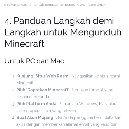
direkomendasikan untuk pengalaman pengunduhan yang aman.
4. Panduan Langkah demi
Langkah untuk Mengunduh
Minecraft
Untuk PC dan Mac
Kunjungi Situs Web Resmi
: Navigasikan ke situs resmi
Minecraft.
Pilih ‘Dapatkan Minecraft’
: Temukan tombol yang
sesuai di beranda.
Pilih Platform Anda
: Pilih antara Windows, Mac, atau
sistem operasi lain yang relevan.
Buat Akun Mojang
: Jika Anda pengguna baru, daftarkan
akun dengan memberikan alamat email yang valid dan