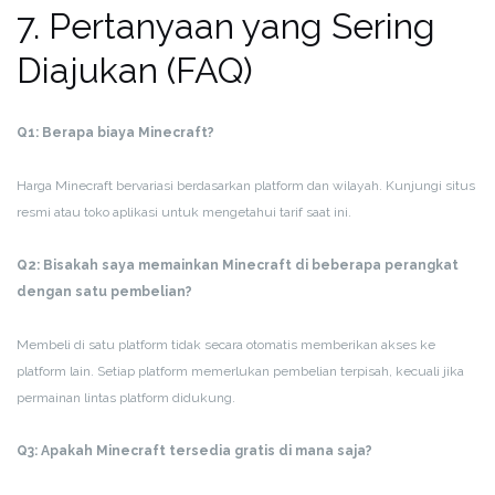
7. Pertanyaan yang Sering
Diajukan (FAQ)
Q1: Berapa biaya Minecraft?
Harga Minecraft bervariasi berdasarkan platform dan wilayah. Kunjungi situs
resmi atau toko aplikasi untuk mengetahui tarif saat ini.
Q2: Bisakah saya memainkan Minecraft di beberapa perangkat
dengan satu pembelian?
Membeli di satu platform tidak secara otomatis memberikan akses ke
platform lain. Setiap platform memerlukan pembelian terpisah, kecuali jika
permainan lintas platform didukung.
Q3: Apakah Minecraft tersedia gratis di mana saja?