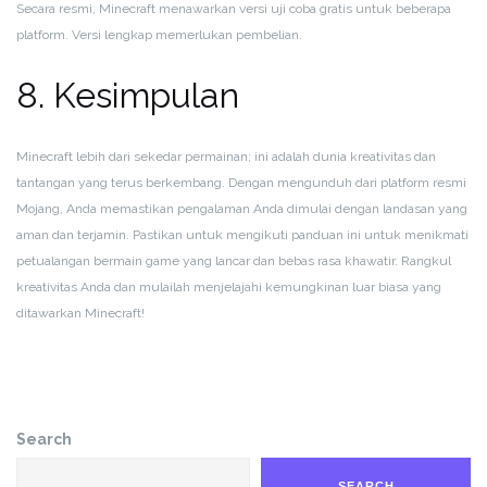
Secara resmi, Minecraft menawarkan versi uji coba gratis untuk beberapa
platform. Versi lengkap memerlukan pembelian.
8. Kesimpulan
Minecraft lebih dari sekedar permainan; ini adalah dunia kreativitas dan
tantangan yang terus berkembang. Dengan mengunduh dari platform resmi
Mojang, Anda memastikan pengalaman Anda dimulai dengan landasan yang
aman dan terjamin. Pastikan untuk mengikuti panduan ini untuk menikmati
petualangan bermain game yang lancar dan bebas rasa khawatir. Rangkul
kreativitas Anda dan mulailah menjelajahi kemungkinan luar biasa yang
ditawarkan Minecraft!
Search
SEARCH