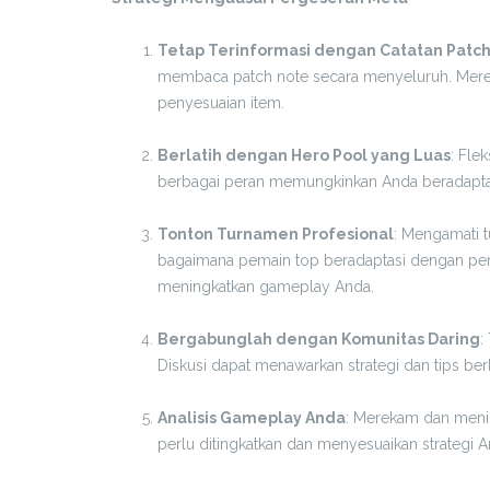
Tetap Terinformasi dengan Catatan Patc
membaca patch note secara menyeluruh. Mereka 
penyesuaian item.
Berlatih dengan Hero Pool yang Luas
: Fle
berbagai peran memungkinkan Anda beradapta
Tonton Turnamen Profesional
: Mengamati 
bagaimana pemain top beradaptasi dengan per
meningkatkan gameplay Anda.
Bergabunglah dengan Komunitas Daring
:
Diskusi dapat menawarkan strategi dan tips berh
Analisis Gameplay Anda
: Merekam dan meni
perlu ditingkatkan dan menyesuaikan strategi 