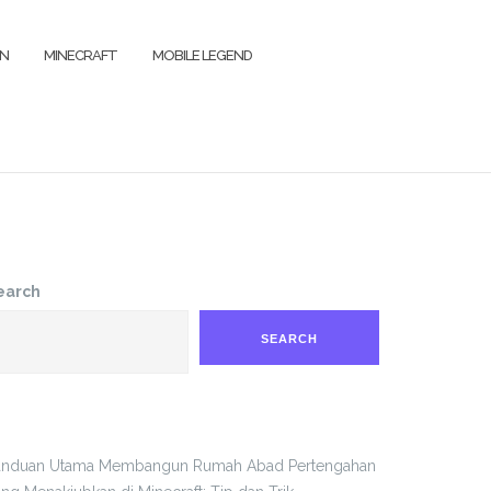
IN
MINECRAFT
MOBILE LEGEND
earch
SEARCH
anduan Utama Membangun Rumah Abad Pertengahan