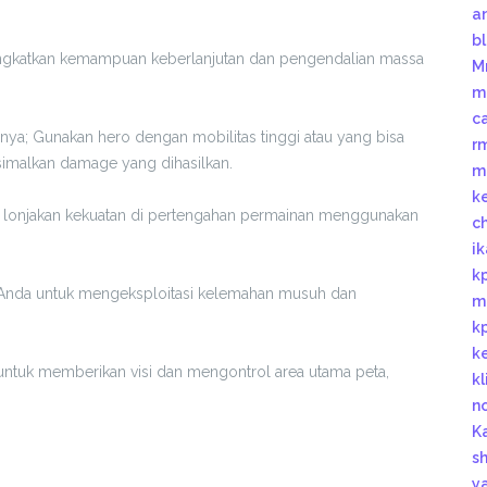
a
b
ngkatkan kemampuan keberlanjutan dan pengendalian massa
M
m
c
inya; Gunakan hero dengan mobilitas tinggi atau yang bisa
r
imalkan damage yang dihasilkan.
m
k
n lonjakan kekuatan di pertengahan permainan menggunakan
c
i
k
n Anda untuk mengeksploitasi kelemahan musuh dan
m
k
k
untuk memberikan visi dan mengontrol area utama peta,
k
n
K
s
y