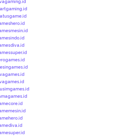
ivagaming.id
tartgaming.id
tatusgame.id
ameshero.id
amesmesin.id
amesindo.id
amesdiva.id
amessuper.id
erogames.id
esingames.id
ivagames.id
ivagames.id
usimgames.id
amagames.id
amecore.id
amemesin.id
amehero.id
Host Server Minecraft
Buka Kunci Kulit Frost
amediva.id
tis…
Diamond…
amesuper.id