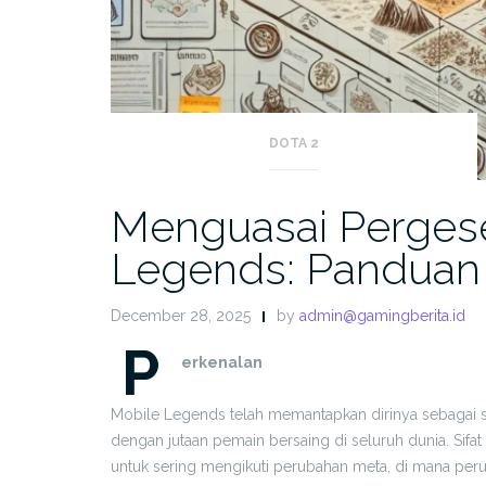
DOTA 2
Menguasai Perges
Legends: Panduan 
December 28, 2025
by
admin@gamingberita.id
P
erkenalan
Mobile Legends telah memantapkan dirinya sebagai sa
dengan jutaan pemain bersaing di seluruh dunia. Si
untuk sering mengikuti perubahan meta, di mana pe