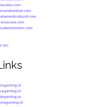
staclinic.com
bnusinalombok.com
rahamedicalkurdi.com
yanzacare.com
riyabromoclinic.com
u qiu
Links
erogaming.id
ivagaming.id
ndogaming.id
amagaming.id