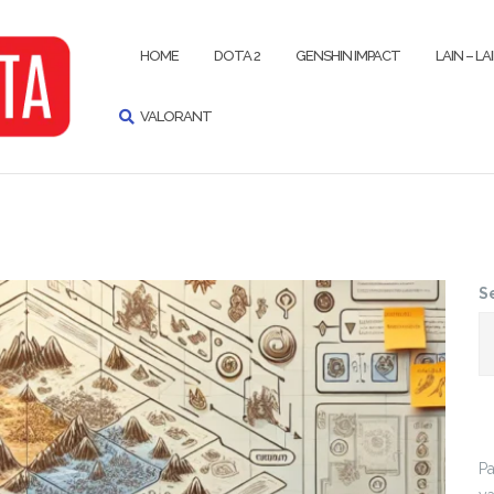
SEARCH
HOME
DOTA 2
GENSHIN IMPACT
LAIN – LA
VALORANT
S
P