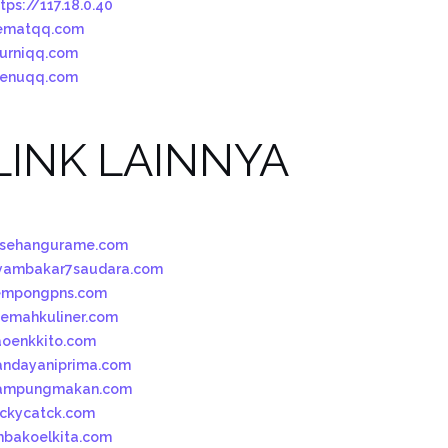
tps://117.18.0.40
ematqq.com
urniqq.com
enuqq.com
LINK LAINNYA
esehangurame.com
yambakar7saudara.com
empongpns.com
oemahkuliner.com
aoenkkito.com
andayaniprima.com
ampungmakan.com
uckycatck.com
mbakoelkita.com