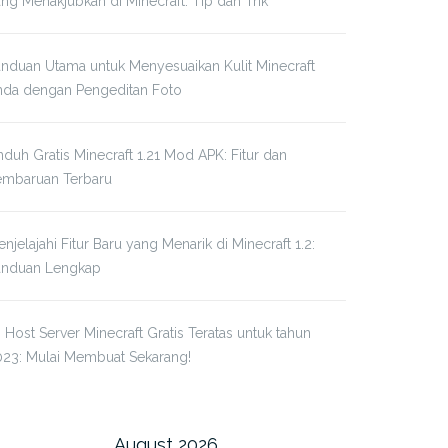
ng Menakjubkan di Minecraft: Tip dan Trik
nduan Utama untuk Menyesuaikan Kulit Minecraft
nda dengan Pengeditan Foto
duh Gratis Minecraft 1.21 Mod APK: Fitur dan
embaruan Terbaru
njelajahi Fitur Baru yang Menarik di Minecraft 1.2:
anduan Lengkap
 Host Server Minecraft Gratis Teratas untuk tahun
023: Mulai Membuat Sekarang!
August 2026