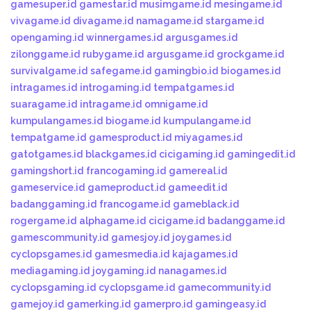
gamesuper.id
gamestar.id
musimgame.id
mesingame.id
vivagame.id
divagame.id
namagame.id
stargame.id
opengaming.id
winnergames.id
argusgames.id
zilonggame.id
rubygame.id
argusgame.id
grockgame.id
survivalgame.id
safegame.id
gamingbio.id
biogames.id
intragames.id
introgaming.id
tempatgames.id
suaragame.id
intragame.id
omnigame.id
kumpulangames.id
biogame.id
kumpulangame.id
tempatgame.id
gamesproduct.id
miyagames.id
gatotgames.id
blackgames.id
cicigaming.id
gamingedit.id
gamingshort.id
francogaming.id
gamereal.id
gameservice.id
gameproduct.id
gameedit.id
badanggaming.id
francogame.id
gameblack.id
rogergame.id
alphagame.id
cicigame.id
badanggame.id
gamescommunity.id
gamesjoy.id
joygames.id
cyclopsgames.id
gamesmedia.id
kajagames.id
mediagaming.id
joygaming.id
nanagames.id
cyclopsgaming.id
cyclopsgame.id
gamecommunity.id
gamejoy.id
gamerking.id
gamerpro.id
gamingeasy.id