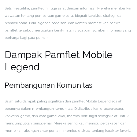
Selain estetika, pamflet ini juga sarat dengan informasi. Mereka memberikan
wawasan tentang pembaruan game baru, biografi karakter, strategi, dan
promosi acara. Fokus ganda pada seni dan konten memastikan bahwa
pamflet tersebut merupakan kenikmatan visual dan sumber informasi yang
berharga bagi para pemain.
Dampak Pamflet Mobile
Legend
Pembangunan Komunitas
Salah satu dampak paling signifikan dari pamflet Mobile Legend adalah
perannya dalam membangun komunitas. Didistribusikan di acara-acara,
konvensi game, dan kafe game lokal, mereka berfungsi sebagai alat untuk
mengumpulkan penggemar. Mereka sering kali memicu percakapan dan
membina hubungan antar pemain, memicu diskusi tentang karakter favorit,