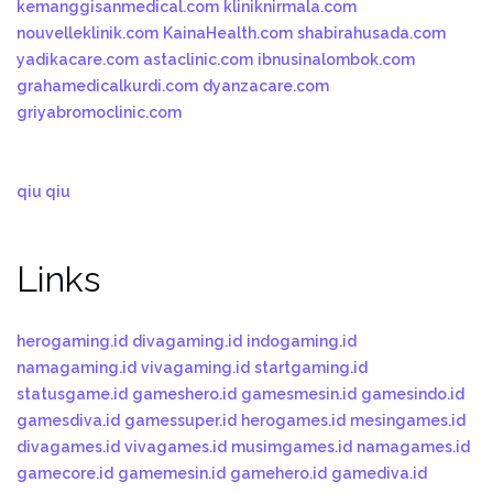
kemanggisanmedical.com
kliniknirmala.com
nouvelleklinik.com
KainaHealth.com
shabirahusada.com
yadikacare.com
astaclinic.com
ibnusinalombok.com
grahamedicalkurdi.com
dyanzacare.com
griyabromoclinic.com
qiu qiu
Links
herogaming.id
divagaming.id
indogaming.id
namagaming.id
vivagaming.id
startgaming.id
statusgame.id
gameshero.id
gamesmesin.id
gamesindo.id
gamesdiva.id
gamessuper.id
herogames.id
mesingames.id
divagames.id
vivagames.id
musimgames.id
namagames.id
gamecore.id
gamemesin.id
gamehero.id
gamediva.id