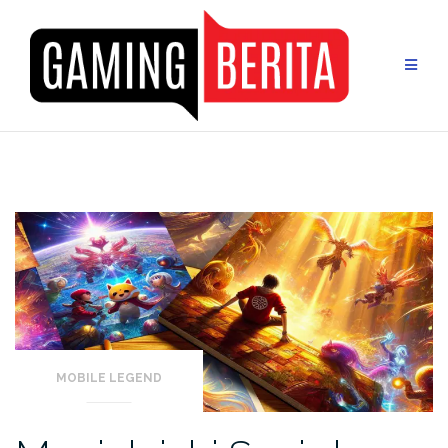
Skip
to
content
MOBILE LEGEND