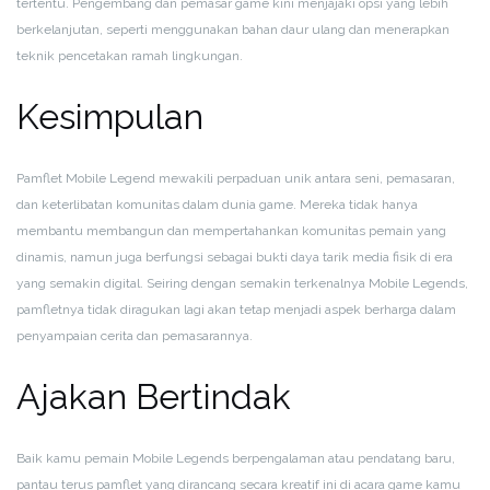
tertentu. Pengembang dan pemasar game kini menjajaki opsi yang lebih
berkelanjutan, seperti menggunakan bahan daur ulang dan menerapkan
teknik pencetakan ramah lingkungan.
Kesimpulan
Pamflet Mobile Legend mewakili perpaduan unik antara seni, pemasaran,
dan keterlibatan komunitas dalam dunia game. Mereka tidak hanya
membantu membangun dan mempertahankan komunitas pemain yang
dinamis, namun juga berfungsi sebagai bukti daya tarik media fisik di era
yang semakin digital. Seiring dengan semakin terkenalnya Mobile Legends,
pamfletnya tidak diragukan lagi akan tetap menjadi aspek berharga dalam
penyampaian cerita dan pemasarannya.
Ajakan Bertindak
Baik kamu pemain Mobile Legends berpengalaman atau pendatang baru,
pantau terus pamflet yang dirancang secara kreatif ini di acara game kamu