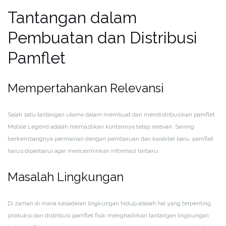
Tantangan dalam
Pembuatan dan Distribusi
Pamflet
Mempertahankan Relevansi
Salah satu tantangan utama dalam membuat dan mendistribusikan pamflet
Mobile Legend adalah memastikan kontennya tetap relevan. Seiring
berkembangnya permainan dengan pembaruan dan karakter baru, pamflet
harus diperbarui agar mencerminkan informasi terbaru.
Masalah Lingkungan
Di zaman di mana kesadaran lingkungan hidup adalah hal yang terpenting,
produksi dan distribusi pamflet fisik menghadirkan tantangan lingkungan