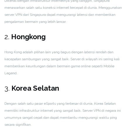
Dikenal dengan infrastruktur internetnya yang canggih, Singapura
menawarkan salah satu koneksi internet tercepat di dunia. Menggunakan
server VPN dari Singapura dapat mengurangi latensi dan memberikan
pengalaman bermain yang lebih lancar.
2.
Hongkong
Hong Kong adalah pilihan lain yang bagus dengan latensi rendah dan
kecepatan sambungan yang sangat baik. Server di wilayah ini sering kali
memberikan keuntungan dalam bermain game online seperti Mobile
Legend.
3.
Korea Selatan
Dengan salah satu pasar eSports yang terbesar di dunia, Korea Selatan
memiliki infrastruktur internet yang sangat baik. Server VPN di negara ini
umumnya sangat cepat dan dapat membantu mengurangi waktu ping
secara signifikan.