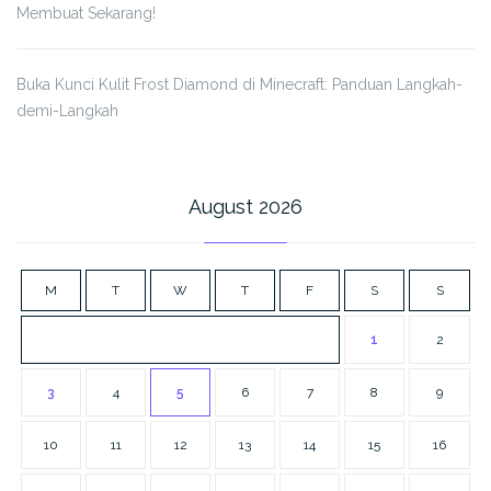
Membuat Sekarang!
Buka Kunci Kulit Frost Diamond di Minecraft: Panduan Langkah-
demi-Langkah
August 2026
M
T
W
T
F
S
S
1
2
3
4
5
6
7
8
9
10
11
12
13
14
15
16