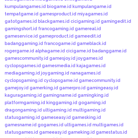
kumpulangames.id
biogame.id
kumpulangame.id
tempatgame.id
gamesproduct.id
miyagames.id
gatotgames.id
blackgames.id
cicigaming.id
gamingedit.id
gamingshort.id
francogaming.id
gamereal.id
gameservice.id
gameproduct.id
gameedit.id
badanggaming.id
francogame.id
gameblack.id
rogergame.id
alphagame.id
cicigame.id
badanggame.id
gamescommunity.id
gamesjoy.id
joygames.id
cyclopsgames.id
gamesmedia.id
kajagames.id
mediagaming.id
joygaming.id
nanagames.id
cyclopsgaming.id
cyclopsgame.id
gamecommunity.id
gamejoy.id
gamerking.id
gamerpro.id
gamingeasy.id
kaguragaming.id
gamingname.id
gamingking.id
platformgaming.id
kinggaming.id
gogaming.id
dragongaming.id
ultigaming.id
multigaming.id
statusgaming.id
gameseasy.id
gamesking.id
gamesname.id
gogames.id
ultigames.id
multigames.id
statusgames.id
gameeasy.id
gameking.id
gamestatus.id