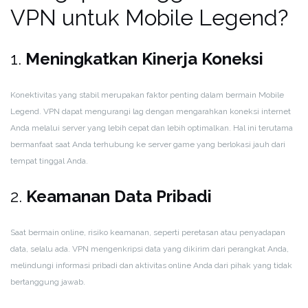
VPN untuk Mobile Legend?
1.
Meningkatkan Kinerja Koneksi
Konektivitas yang stabil merupakan faktor penting dalam bermain Mobile
Legend. VPN dapat mengurangi lag dengan mengarahkan koneksi internet
Anda melalui server yang lebih cepat dan lebih optimalkan. Hal ini terutama
bermanfaat saat Anda terhubung ke server game yang berlokasi jauh dari
tempat tinggal Anda.
2.
Keamanan Data Pribadi
Saat bermain online, risiko keamanan, seperti peretasan atau penyadapan
data, selalu ada. VPN mengenkripsi data yang dikirim dari perangkat Anda,
melindungi informasi pribadi dan aktivitas online Anda dari pihak yang tidak
bertanggung jawab.