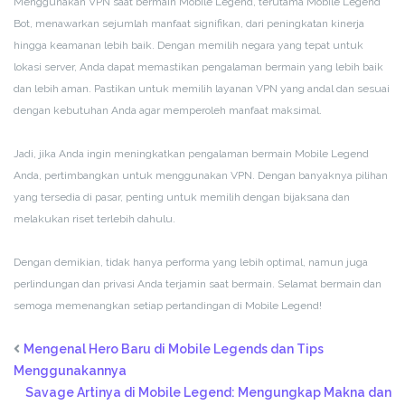
Menggunakan VPN saat bermain Mobile Legend, terutama Mobile Legend
Bot, menawarkan sejumlah manfaat signifikan, dari peningkatan kinerja
hingga keamanan lebih baik. Dengan memilih negara yang tepat untuk
lokasi server, Anda dapat memastikan pengalaman bermain yang lebih baik
dan lebih aman. Pastikan untuk memilih layanan VPN yang andal dan sesuai
dengan kebutuhan Anda agar memperoleh manfaat maksimal.
Jadi, jika Anda ingin meningkatkan pengalaman bermain Mobile Legend
Anda, pertimbangkan untuk menggunakan VPN. Dengan banyaknya pilihan
yang tersedia di pasar, penting untuk memilih dengan bijaksana dan
melakukan riset terlebih dahulu.
Dengan demikian, tidak hanya performa yang lebih optimal, namun juga
perlindungan dan privasi Anda terjamin saat bermain. Selamat bermain dan
semoga memenangkan setiap pertandingan di Mobile Legend!
Mengenal Hero Baru di Mobile Legends dan Tips
Menggunakannya
Savage Artinya di Mobile Legend: Mengungkap Makna dan