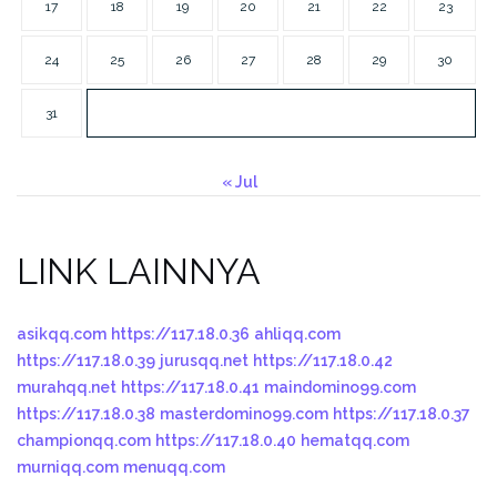
17
18
19
20
21
22
23
24
25
26
27
28
29
30
31
« Jul
LINK LAINNYA
asikqq.com
https://117.18.0.36
ahliqq.com
https://117.18.0.39
jurusqq.net
https://117.18.0.42
murahqq.net
https://117.18.0.41
maindomino99.com
https://117.18.0.38
masterdomino99.com
https://117.18.0.37
championqq.com
https://117.18.0.40
hematqq.com
murniqq.com
menuqq.com