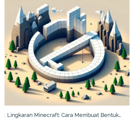
t:
Lingkaran Minecraft: Cara Membuat Bentuk…