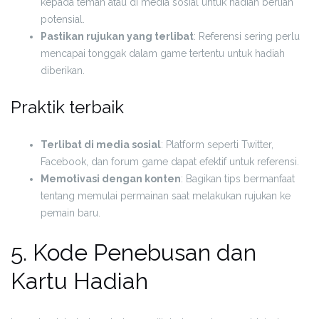
kepada teman atau di media sosial untuk hadiah berlian
potensial.
Pastikan rujukan yang terlibat
: Referensi sering perlu
mencapai tonggak dalam game tertentu untuk hadiah
diberikan.
Praktik terbaik
Terlibat di media sosial
: Platform seperti Twitter,
Facebook, dan forum game dapat efektif untuk referensi.
Memotivasi dengan konten
: Bagikan tips bermanfaat
tentang memulai permainan saat melakukan rujukan ke
pemain baru.
5. Kode Penebusan dan
Kartu Hadiah