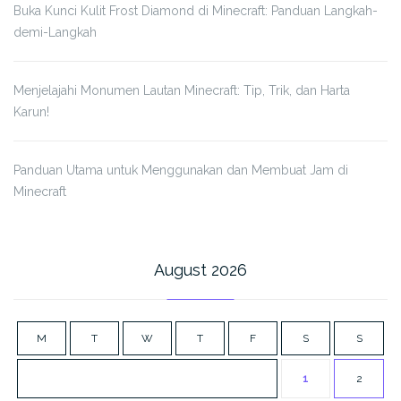
Buka Kunci Kulit Frost Diamond di Minecraft: Panduan Langkah-
demi-Langkah
Menjelajahi Monumen Lautan Minecraft: Tip, Trik, dan Harta
Karun!
Panduan Utama untuk Menggunakan dan Membuat Jam di
Minecraft
August 2026
M
T
W
T
F
S
S
1
2