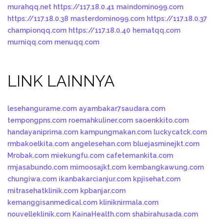
murahqq.net
https://117.18.0.41
maindomino99.com
https://117.18.0.38
masterdomino99.com
https://117.18.0.37
championqq.com
https://117.18.0.40
hematqq.com
murniqq.com
menuqq.com
LINK LAINNYA
lesehangurame.com
ayambakar7saudara.com
tempongpns.com
roemahkuliner.com
saoenkkito.com
handayaniprima.com
kampungmakan.com
luckycatck.com
rmbakoelkita.com
angelesehan.com
bluejasminejkt.com
Mrobak.com
miekungfu.com
cafetemankita.com
rmjasabundo.com
mimoosajkt.com
kembangkawung.com
chungiwa.com
ikanbakarcianjur.com
kpjisehat.com
mitrasehatklinik.com
kpbanjar.com
kemanggisanmedical.com
kliniknirmala.com
nouvelleklinik.com
KainaHealth.com
shabirahusada.com