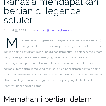
Rahasia mendapatkan
berlian di legenda
seluler
August 9, 2025
by
admin@gamingberita.id
M
obile Legends, game Multiplayer Online Battle Arena (MOBA)
yang populer, telah menarik perhatian gamer di seluruh dunia
dengan gameplay dinamis dan lingkungan kompetitif. Di antara banyak mata
uang dalam game, berlian adalah yang paling didambakan karena
memungkinkan pemain untuk membeli pahlawan premium, kulit, dan
berbagai item dalam game yang meningkatkan pengalaman bermain game.
Artikel ini menyelami rahasia mendapatkan berlian di legenda seluler secara
efisien dan legal, tanpa melanggar aturan apa pun yang ditetapkan oleh
Moonton, pengembang game.
Memahami berlian dalam