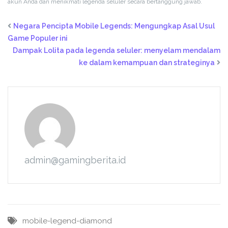
akun Anda dan menikmati legenda seluler secara bertanggung jawab.
Negara Pencipta Mobile Legends: Mengungkap Asal Usul
Game Populer ini
Dampak Lolita pada legenda seluler: menyelam mendalam
ke dalam kemampuan dan strateginya
admin@gamingberita.id
mobile-legend-diamond