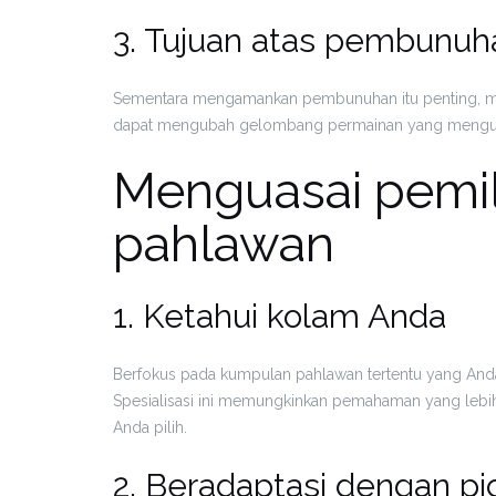
3. Tujuan atas pembunuh
Sementara mengamankan pembunuhan itu penting, memp
dapat mengubah gelombang permainan yang mengu
Menguasai pemil
pahlawan
1. Ketahui kolam Anda
Berfokus pada kumpulan pahlawan tertentu yang Anda 
Spesialisasi ini memungkinkan pemahaman yang lebi
Anda pilih.
2. Beradaptasi dengan p