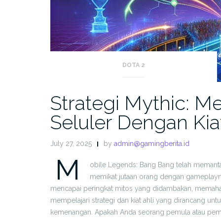
DOTA 2
Strategi Mythic: 
Seluler Dengan Kia
July 27, 2025
by
admin@gamingberita.id
M
obile Legends: Bang Bang telah memantap
memikat jutaan orang dengan gameplayny
mencapai peringkat mitos yang didambakan, memahami
mempelajari strategi dan kiat ahli yang dirancang
kemenangan. Apakah Anda seorang pemula atau pem