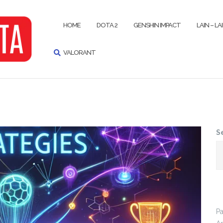
SEARCH
HOME
DOTA 2
GENSHIN IMPACT
LAIN – LA
VALORANT
S
Pa