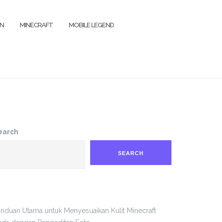
IN
MINECRAFT
MOBILE LEGEND
earch
SEARCH
nduan Utama untuk Menyesuaikan Kulit Minecraft