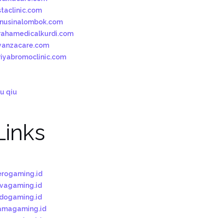
staclinic.com
bnusinalombok.com
rahamedicalkurdi.com
yanzacare.com
riyabromoclinic.com
u qiu
Links
erogaming.id
ivagaming.id
ndogaming.id
amagaming.id