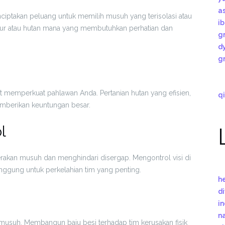
a
ciptakan peluang untuk memilih musuh yang terisolasi atau
i
alur atau hutan mana yang membutuhkan perhatian dan
g
d
g
emperkuat pahlawan Anda. Pertanian hutan yang efisien,
qi
mberikan keuntungan besar.
l
erakan musuh dan menghindari disergap. Mengontrol visi di
anggung untuk perkelahian tim yang penting.
h
d
i
n
musuh. Membangun baju besi terhadap tim kerusakan fisik