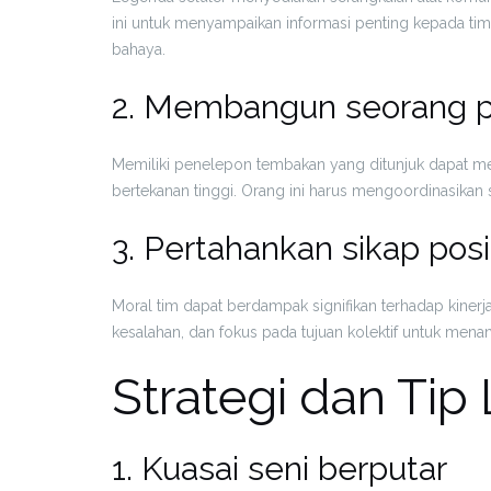
ini untuk menyampaikan informasi penting kepada ti
bahaya.
2. Membangun seorang 
Memiliki penelepon tembakan yang ditunjuk dapat
bertekanan tinggi. Orang ini harus mengoordinasikan s
3. Pertahankan sikap posi
Moral tim dapat berdampak signifikan terhadap kinerja
kesalahan, dan fokus pada tujuan kolektif untuk mena
Strategi dan Tip
1. Kuasai seni berputar