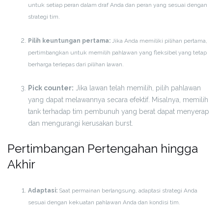
untuk setiap peran dalam draf Anda dan peran yang sesuai dengan
strategi tim.
Pilih keuntungan pertama:
Jika Anda memiliki pilihan pertama,
pertimbangkan untuk memilih pahlawan yang fleksibel yang tetap
berharga terlepas dari pilihan lawan.
Pick counter:
Jika lawan telah memilih, pilih pahlawan
yang dapat melawannya secara efektif. Misalnya, memilih
tank terhadap tim pembunuh yang berat dapat menyerap
dan mengurangi kerusakan burst.
Pertimbangan Pertengahan hingga
Akhir
Adaptasi:
Saat permainan berlangsung, adaptasi strategi Anda
sesuai dengan kekuatan pahlawan Anda dan kondisi tim.