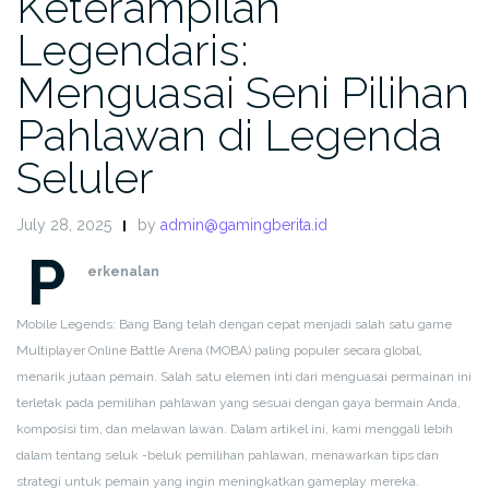
Keterampilan
Legendaris:
Menguasai Seni Pilihan
Pahlawan di Legenda
Seluler
July 28, 2025
by
admin@gamingberita.id
P
erkenalan
Mobile Legends: Bang Bang telah dengan cepat menjadi salah satu game
Multiplayer Online Battle Arena (MOBA) paling populer secara global,
menarik jutaan pemain. Salah satu elemen inti dari menguasai permainan ini
terletak pada pemilihan pahlawan yang sesuai dengan gaya bermain Anda,
komposisi tim, dan melawan lawan. Dalam artikel ini, kami menggali lebih
dalam tentang seluk -beluk pemilihan pahlawan, menawarkan tips dan
strategi untuk pemain yang ingin meningkatkan gameplay mereka.