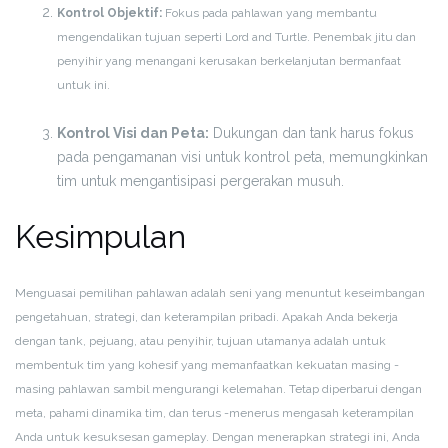
Kontrol Objektif:
Fokus pada pahlawan yang membantu
mengendalikan tujuan seperti Lord and Turtle. Penembak jitu dan
penyihir yang menangani kerusakan berkelanjutan bermanfaat
untuk ini.
Kontrol Visi dan Peta:
Dukungan dan tank harus fokus
pada pengamanan visi untuk kontrol peta, memungkinkan
tim untuk mengantisipasi pergerakan musuh.
Kesimpulan
Menguasai pemilihan pahlawan adalah seni yang menuntut keseimbangan
pengetahuan, strategi, dan keterampilan pribadi. Apakah Anda bekerja
dengan tank, pejuang, atau penyihir, tujuan utamanya adalah untuk
membentuk tim yang kohesif yang memanfaatkan kekuatan masing -
masing pahlawan sambil mengurangi kelemahan. Tetap diperbarui dengan
meta, pahami dinamika tim, dan terus -menerus mengasah keterampilan
Anda untuk kesuksesan gameplay. Dengan menerapkan strategi ini, Anda