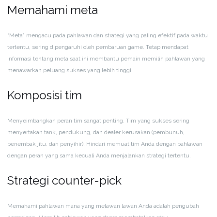
Memahami meta
“Meta” mengacu pada pahlawan dan strategi yang paling efektif pada waktu
tertentu, sering dipengaruhi oleh pembaruan game. Tetap mendapat
informasi tentang meta saat ini membantu pemain memilih pahlawan yang
menawarkan peluang sukses yang lebih tinggi.
Komposisi tim
Menyeimbangkan peran tim sangat penting. Tim yang sukses sering
menyertakan tank, pendukung, dan dealer kerusakan (pembunuh,
penembak jitu, dan penyihir). Hindari memuat tim Anda dengan pahlawan
dengan peran yang sama kecuali Anda menjalankan strategi tertentu.
Strategi counter-pick
Memahami pahlawan mana yang melawan lawan Anda adalah pengubah