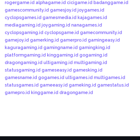
rogergame.id
alphagame.id
cicigame.id
badanggame.id
gamescommunity.id
gamesjoy.id
joygames.id
cyclopsgames.id
gamesmedia.id
kajagames.id
mediagaming.id
joygaming.id
nanagames.id
cyclopsgaming.id
cyclopsgame.id
gamecommunity.id
gamejoy.id
gamerking.id
gamerpro.id
gamingeasy.id
kaguragaming.id
gamingname.id
gamingking.id
platformgaming.id
kinggaming.id
gogaming.id
dragongaming.id
ultigaming.id
multigaming.id
statusgaming.id
gameseasy.id
gamesking.id
gamesname.id
gogames.id
ultigames.id
multigames.id
statusgames.id
gameeasy.id
gameking.id
gamestatus.id
gamepro.id
kinggame.id
dragongame.id