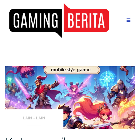
Skip
to
content
LAIN - LAIN