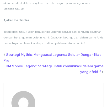
akan berada di dalam perjalanan untuk menjadi pemain legendaris di
legenda seluler.
Ajakan bertindak
Tetap disini untuk lebih banyak tips legenda seluler dan panduan pelatihan
dengan berlangganan buletin kami. Dapatkan keunggulan dalam game Anda
berikutnya dan level kecakapan pilihan pahlawan Anda hari ini!
Strategi Mythic: Menguasai Legenda Seluler Dengan Kiat
Pro
DM Mobile Legend: Strategi untuk komunikasi dalam game
yang efektif