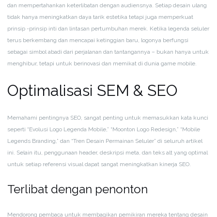
dan mempertahankan keterlibatan dengan audiensnya. Setiap desain ulang
tidak hanya meningkatkan daya tarik estetika tetapi juga memperkuat
prinsip -prinsip inti dan lintasan pertumbuhan merek. Ketika legenda seluler
terus berkembang dan mencapai ketinggian baru, logonya berfungsi
sebagai simbol abadi dari perjalanan dan tantangannya – bukan hanya untuk
menghibur, tetapi untuk berinovasi dan memikat di dunia game mobile.
Optimalisasi SEM & SEO
Memahami pentingnya SEO, sangat penting untuk memasukkan kata kunci
seperti “Evolusi Logo Legenda Mobile,” “Moonton Logo Redesign,” “Mobile
Legends Branding,” dan “Tren Desain Permainan Seluler” di seluruh artikel
ini. Selain itu, penggunaan header, deskripsi meta, dan teks alt yang optimal
untuk setiap referensi visual dapat sangat meningkatkan kinerja SEO.
Terlibat dengan penonton
Mendorong pembaca untuk membagikan pemikiran mereka tentang desain