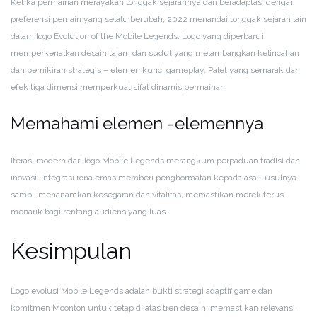
Ketika permainan merayakan tonggak sejarahnya dan beradaptasi dengan
preferensi pemain yang selalu berubah, 2022 menandai tonggak sejarah lain
dalam logo Evolution of the Mobile Legends. Logo yang diperbarui
memperkenalkan desain tajam dan sudut yang melambangkan kelincahan
dan pemikiran strategis – elemen kunci gameplay. Palet yang semarak dan
efek tiga dimensi memperkuat sifat dinamis permainan.
Memahami elemen -elemennya
Iterasi modern dari logo Mobile Legends merangkum perpaduan tradisi dan
inovasi. Integrasi rona emas memberi penghormatan kepada asal -usulnya
sambil menanamkan kesegaran dan vitalitas, memastikan merek terus
menarik bagi rentang audiens yang luas.
Kesimpulan
Logo evolusi Mobile Legends adalah bukti strategi adaptif game dan
komitmen Moonton untuk tetap di atas tren desain, memastikan relevansi,