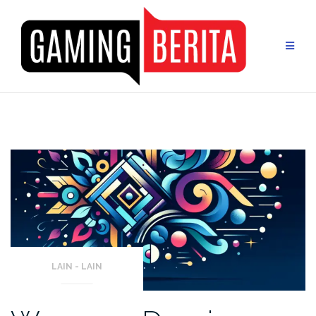
Skip
to
content
LAIN - LAIN