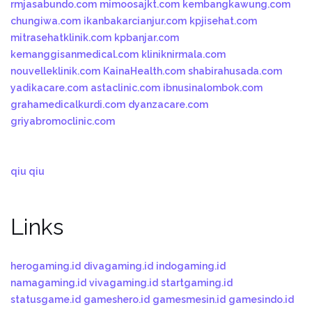
rmjasabundo.com
mimoosajkt.com
kembangkawung.com
chungiwa.com
ikanbakarcianjur.com
kpjisehat.com
mitrasehatklinik.com
kpbanjar.com
kemanggisanmedical.com
kliniknirmala.com
nouvelleklinik.com
KainaHealth.com
shabirahusada.com
yadikacare.com
astaclinic.com
ibnusinalombok.com
grahamedicalkurdi.com
dyanzacare.com
griyabromoclinic.com
qiu qiu
Links
herogaming.id
divagaming.id
indogaming.id
namagaming.id
vivagaming.id
startgaming.id
statusgame.id
gameshero.id
gamesmesin.id
gamesindo.id