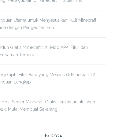
ng Menakjubkan di Minecraft: Tip dan Trik
nduan Utama untuk Menyesuaikan Kulit Minecraft
nda dengan Pengeditan Foto
duh Gratis Minecraft 1.21 Mod APK: Fitur dan
embaruan Terbaru
njelajahi Fitur Baru yang Menarik di Minecraft 1.2:
anduan Lengkap
 Host Server Minecraft Gratis Teratas untuk tahun
023: Mulai Membuat Sekarang!
July 2025