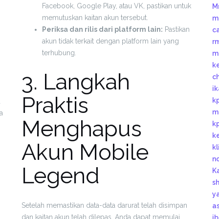
Facebook, Google Play, atau VK, pastikan untuk
M
memutuskan kaitan akun tersebut.
m
Periksa dan rilis dari platform lain:
Pastikan
c
akun tidak terkait dengan platform lain yang
r
terhubung.
m
k
3. Langkah
c
i
Praktis
k
a
m
a
Menghapus
k
k
Akun Mobile
k
n
Legend
K
s
y
Setelah memastikan data-data darurat telah disimpan
a
dan kaitan akun telah dilepas, Anda dapat memulai
i