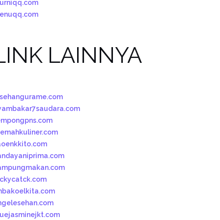
urniqq.com
enuqq.com
LINK LAINNYA
esehangurame.com
yambakar7saudara.com
empongpns.com
oemahkuliner.com
aoenkkito.com
andayaniprima.com
ampungmakan.com
uckycatck.com
mbakoelkita.com
ngelesehan.com
luejasminejkt.com