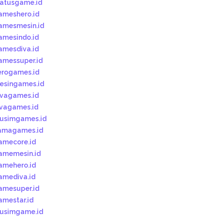
tatusgame.id
ameshero.id
amesmesin.id
amesindo.id
amesdiva.id
amessuper.id
erogames.id
esingames.id
ivagames.id
ivagames.id
usimgames.id
amagames.id
amecore.id
amemesin.id
amehero.id
amediva.id
amesuper.id
amestar.id
usimgame.id