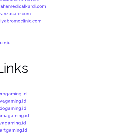
rahamedicalkurdi.com
yanzacare.com
riyabromoclinic.com
u qiu
Links
erogaming.id
ivagaming.id
ndogaming.id
amagaming.id
ivagaming.id
tartgaming.id