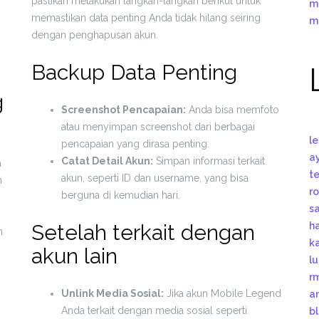
pastikan melakukan langkah-langkah berikut untuk
m
memastikan data penting Anda tidak hilang seiring
m
dengan penghapusan akun.
Backup Data Penting
g
Screenshot Pencapaian:
Anda bisa memfoto
atau menyimpan screenshot dari berbagai
l
pencapaian yang dirasa penting.
a
Catat Detail Akun:
Simpan informasi terkait
a
t
akun, seperti ID dan username, yang bisa
n
r
berguna di kemudian hari.
s
Setelah terkait dengan
h
n
k
akun lain
l
r
Unlink Media Sosial:
Jika akun Mobile Legend
a
Anda terkait dengan media sosial seperti
b