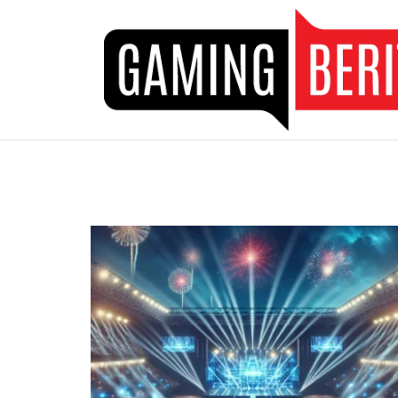
Skip
to
content