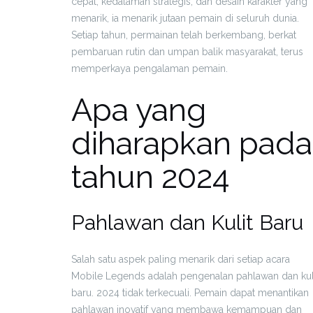
cepat, kedalaman strategis, dan desain karakter yang
menarik, ia menarik jutaan pemain di seluruh dunia.
Setiap tahun, permainan telah berkembang, berkat
pembaruan rutin dan umpan balik masyarakat, terus
memperkaya pengalaman pemain.
Apa yang
diharapkan pada
tahun 2024
Pahlawan dan Kulit Baru
Salah satu aspek paling menarik dari setiap acara
Mobile Legends adalah pengenalan pahlawan dan kul
baru. 2024 tidak terkecuali. Pemain dapat menantikan
pahlawan inovatif yang membawa kemampuan dan