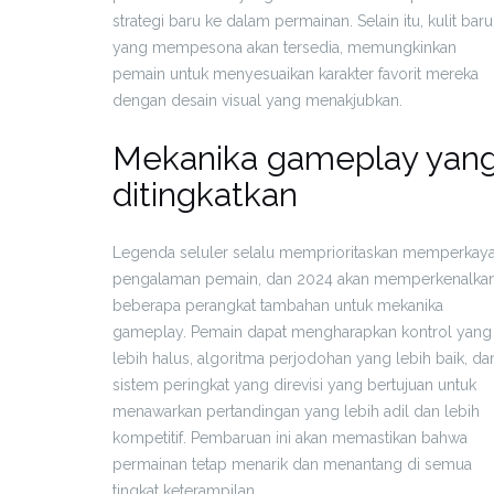
strategi baru ke dalam permainan. Selain itu, kulit baru
yang mempesona akan tersedia, memungkinkan
pemain untuk menyesuaikan karakter favorit mereka
dengan desain visual yang menakjubkan.
Mekanika gameplay yan
ditingkatkan
Legenda seluler selalu memprioritaskan memperkay
pengalaman pemain, dan 2024 akan memperkenalka
beberapa perangkat tambahan untuk mekanika
gameplay. Pemain dapat mengharapkan kontrol yang
lebih halus, algoritma perjodohan yang lebih baik, da
sistem peringkat yang direvisi yang bertujuan untuk
menawarkan pertandingan yang lebih adil dan lebih
kompetitif. Pembaruan ini akan memastikan bahwa
permainan tetap menarik dan menantang di semua
tingkat keterampilan.