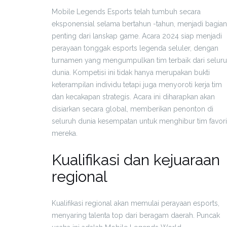
Mobile Legends Esports telah tumbuh secara
eksponensial selama bertahun -tahun, menjadi bagian
penting dari lanskap game. Acara 2024 siap menjadi
perayaan tonggak esports legenda seluler, dengan
turnamen yang mengumpulkan tim terbaik dari selur
dunia. Kompetisi ini tidak hanya merupakan bukti
keterampilan individu tetapi juga menyoroti kerja tim
dan kecakapan strategis. Acara ini diharapkan akan
disiarkan secara global, memberikan penonton di
seluruh dunia kesempatan untuk menghibur tim favori
mereka.
Kualifikasi dan kejuaraan
regional
Kualifikasi regional akan memulai perayaan esports,
menyaring talenta top dari beragam daerah. Puncak